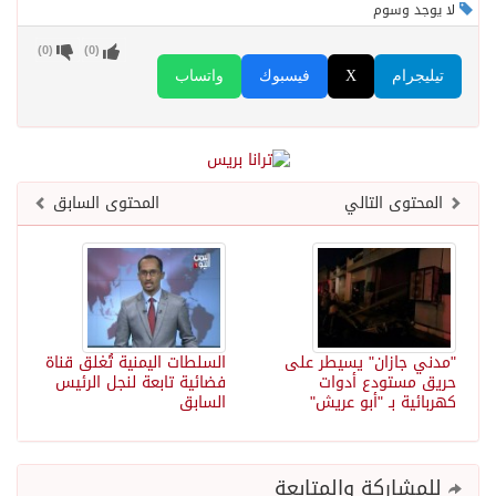
لا يوجد وسوم
)
0
(
)
0
(
تيليجرام
X
فيسبوك
واتساب
المحتوى التالي
المحتوى السابق
"مدني جازان" يسيطر على
السلطات اليمنية تُغلق قناة
حريق مستودع أدوات
فضائية تابعة لنجل الرئيس
كهربائية بـ "أبو عريش"
السابق
للمشاركة والمتابعة