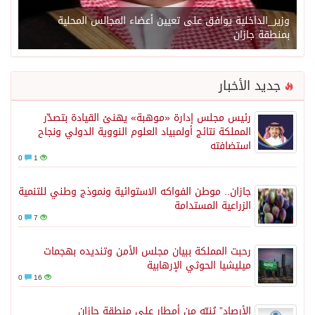
وزير_الداخلية يوافق على تعيين أعضاء المجالس المحلية
بمنطقة جازان
جديد الأخبار
رئيس مجلس إدارة «موهبة» يهنئ القيادة بتصدّر
المملكة نتائج أولمبياد العلوم النووية الدولي ونجاح
استضافته
0
1
جازان.. موطن الفواكه الاستوائية ونموذج وطني للتنمية
الزراعية المستدامة
0
7
رحبت المملكة ببيان مجلس الأمن وتنديده بهجمات
ميليشيا الحوثي الإرهابية
0
16
الأرصاد” يُنبّه من أمطار على منطقة جازان