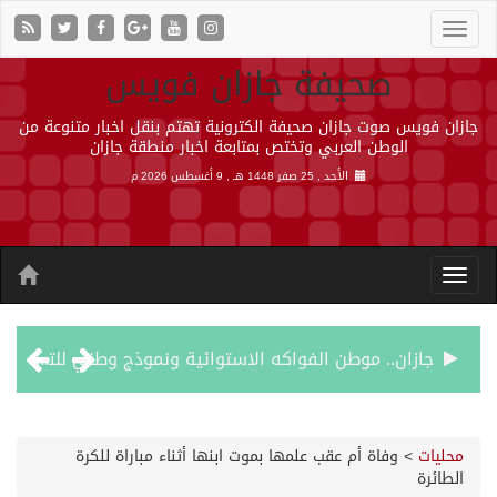
صحيفة جازان فويس
جازان فويس صوت جازان صحيفة الكترونية تهتم بنقل اخبار متنوعة من
الوطن العربي وتختص بمتابعة اخبار منطقة جازان
الأحد , 25 صفر 1448 هـ ,
9 أغسطس 2026 م
جازان.. موطن الفواكه الاستوائية ونموذج وطني للتنمية الزراعية المستدامة
رحبت المملكة ببيان مجلس الأمن وتنديده بهجمات ميليشيا الحوثي الإرهابية
محليات
>
وفاة أم عقب علمها بموت ابنها أثناء مباراة للكرة
الطائرة
الأرصاد” يُنبّه من أمطار على منطقة جازان