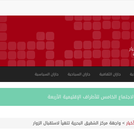
ار
ية
جازان الثقافية
جازان السياحية
جازان السياسية
لاجتماع الخامس للأطراف الإقليمية الأربعة
ل النقل البحري في بحر العرب وباب المندب
أخبار
>
واجهة مركز الشقيق البحرية تتهيأ لاستقبال الزوار
خته الثامنة يعلن برنامجه بجوائز تتجاوز 50 مليون ريال