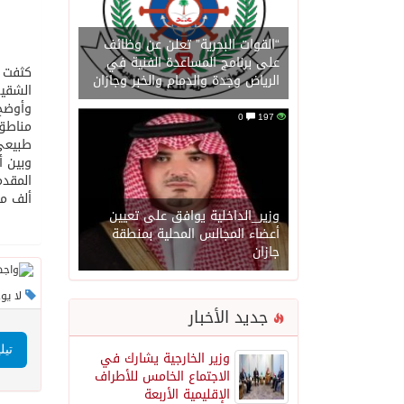
“القوات البحرية” تعلن عن وظائف
على برنامج المساعدة الفنية في
كثفت أ
الرياض وجدة والدمام والخبر وجازان
الشقيق
وأوضح 
0
197
طبيعي 
وبين أ
ألف مت
وزير_الداخلية يوافق على تعيين
أعضاء المجالس المحلية بمنطقة
جازان
لا يو
جديد الأخبار
تيل
وزير الخارجية يشارك في
الاجتماع الخامس للأطراف
الإقليمية الأربعة