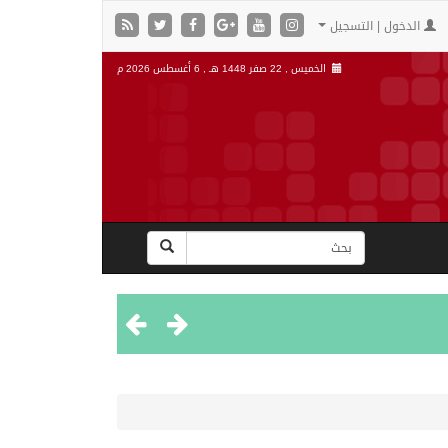
الدخول | التسجيل
الخميس , 22 صفر 1448 هـ ,
6 أغسطس 2026 م