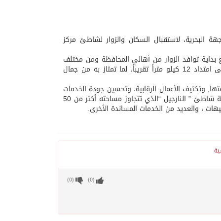
جهة البحرية، لاستقبال السكان والزوار لشاطئ مركز
داية توافد الزوار من أهالي المحافظة ومن مختلف
مناطق المملكة، بتجهيز جميع المواقع السياحية والترفيهية بالواجهة البحرية على امتداد 12 كيلو متراً تقريباً، لما تمتاز به من جمال
تها, وتكثيف الأعمال الرقابية، وتحسين جودة الخدمات
المقدمة للسكان والزوار خلال فترة تواجدهم في الواجهة البحرية، وتطوير وتهيئة شاطئ ” النارجيل “الذي تتجاوز مساحته أكثر من 50
ات ، والعديد من الخدمات المساندة الأخرى.
ية
)
0
(
)
0
(