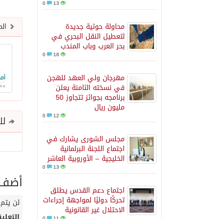
0
13
محاولة حوثية جديدة
الم
لتعطيل النقل البحري في
بحر العرب وباب المندب
0
18
مهرجان ولي العهد للهجن
في نسخته الثامنة يعلن
برنامجه بجوائز تتجاوز 50
مليون ريال
0
12
للم
مجلس الشورى يشارك في
اجتماع اللجنة البرلمانية
الخليجية – الأوروبية العاشر
0
13
أضف ت
اجتماع دعم القدس يطلق
تحركًا دوليًا لمواجهة إجراءات
لن يتم 
الاحتلال غير القانونية
التعلي
0
11