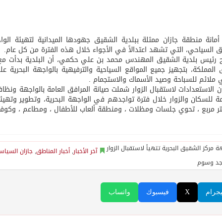
مانة منطقة جازان ممثلة ببلدية الشقيق جهودها الميدانية لتهيئة الوا
 السياحي، التي تشهد اعتدالاً في الأجواء خلال هذه الفترة من كل عام.
رئيس بلدية الشقيق المهندس محمد بن علي حكمي، أن البلدية بدأت مع ب
ملائم للسباحة وصيد الأسماك والاستجمام .
ن الاستعدادات لاستقبال الزوار شملت صيانة المرافق العامة بالواجهة ونظاف
ر مربع ، تحوي جلسات ومظلات ، ومنطقة ألعاب للأطفال ، ومطاعم ، وكوفيه
آخر الأخبار
,
أخبار المناطق
,
جازان السياس
جد وسوم
يجرام
X
فيسبوك
واتساب