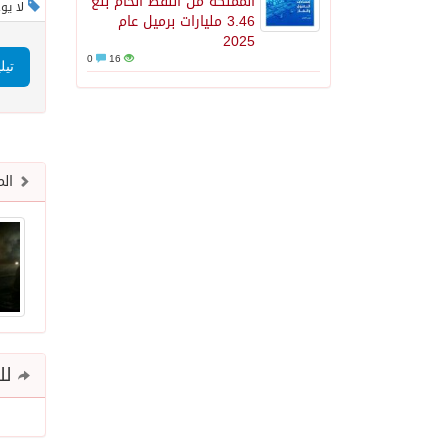
المملكة من النفط الخام بلغ
لا يو
3.46 مليارات برميل عام
2025
0
16
تيل
الم
للم