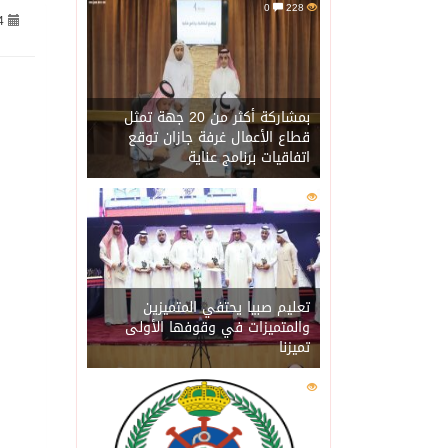
0
228
4
06/08/2026
الاحتلال يهدم محالاً تجارية في مخي
06/08/2026
الهيئة العامة للإحصاء: إنتاج المملكة 
بمشاركة أكثر من 20 جهة تمثل
قطاع الأعمال غرفة جازان توقع
اتفاقيات برنامج عناية
06/08/2026
«الصحة العالمية» تحذر: إي
0
202
06/08/2026
«لدينا كميات هائلة».. ترا
06/08/2026
مركز “استدامة” بجازان يس
تعليم صبيا يحتفي المتميزين
والمتميزات في وقوفها الأولى
تميزنا
06/08/2026
أمير منطقة جازان يكرّم ث
0
201
06/08/2026
القبض على مواطن لنقله (11) مخالفًا لنظام أمن الحدود بمنطقة جاز