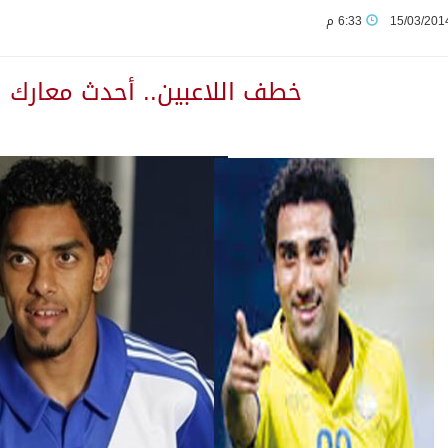
15/03/201
6:33 م
م قلنديا ويعتقل 11 فلسطينياً بالضفة
خطف اللاعبين.. أحدث معارك ا
من النفط الخام بلغ 3.46 مليارات برميل عام 2025
بولا يتسارع في الكونغو ويتجاوز قدرات الاستجابة
مب يرد على تقارير نفاد الصواريخ الدقيقة بعد حرب إيران والبنتاغون
تعرض نظم وتقنيات الري الزراعية
لاثة مواطنين لتبرعهم بأجزاء من أعضائهم
ان