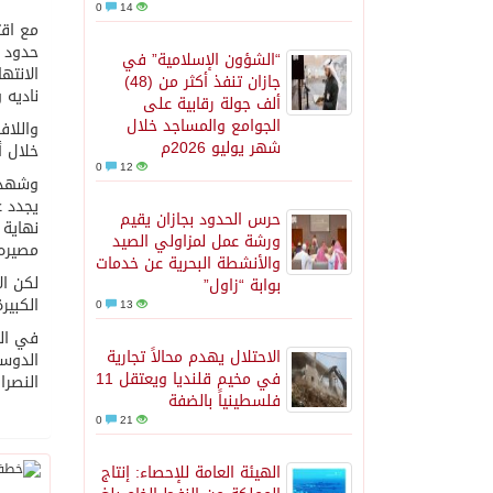
0
14
مع اقت
حدود ا
“الشؤون الإسلامية” في
الانته
جازان تنفذ أكثر من (48)
ناديه 
ألف جولة رقابية على
الجوامع والمساجد خلال
واللاف
شهر يوليو 2026م
خلال أ
0
12
وشهدت 
يجدد ع
حرس الحدود بجازان يقيم
نهاية 
ورشة عمل لمزاولي الصيد
مصيره 
والأنشطة البحرية عن خدمات
لكن ال
بوابة “زاول”
الكبير
0
13
في الم
الاحتلال يهدم محالاً تجارية
في مخيم قلنديا ويعتقل 11
النصرا
فلسطينياً بالضفة
0
21
الهيئة العامة للإحصاء: إنتاج