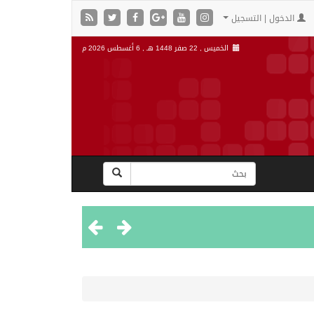
الدخول | التسجيل
الخميس , 22 صفر 1448 هـ ,
6 أغسطس 2026 م
”