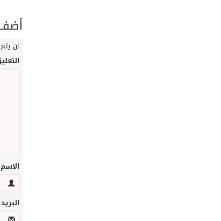
أضف ت
لن يتم 
التعلي
الاسم
البريد