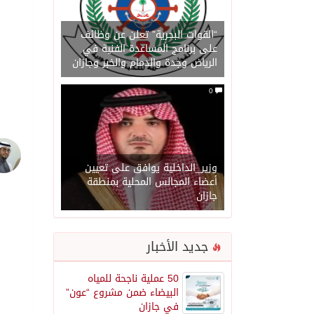
“القوات البحرية” تعلن عن وظائف
على برنامج المساعدة الفنية في
الرياض وجدة والدمام والخبر وجازان
0
وزير_الداخلية يوافق على تعيين
أعضاء المجالس المحلية بمنطقة
جازان
جديد الأخبار
50 عملية ناجحة للمياه
البيضاء ضمن مشروع “عون”
في جازان