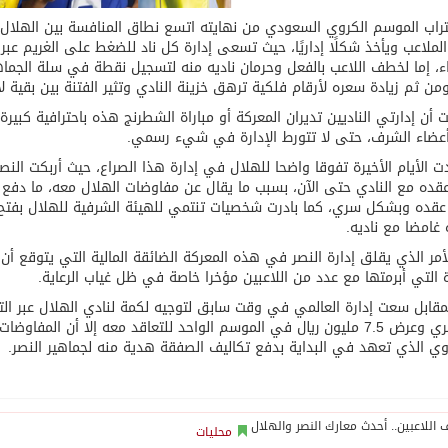
راب الموسم الكروي السعودي من نهايته اتسع نطاق المنافسة بين الهلال و
لملاعب ويأخذ شكلًا إداريًا، حيث تسعى إدارة كل ناد للضغط على الغريم ع
اء، إما لخطف اللاعب بالفعل وحرمان ناديه منه لتسجيل نقطة في سلة الجما
ومن ثم زيادة سعره لأرقام فلكية ترهق خزينة النادي وتثير الفتنة بين بقية ل
ت أن إدارتي الناديين تديران المعركة أو مباراة الشطرنج هذه باحترافية كبير
عضاء الشرف، حتى لا تتورط الإدارة في شيء رسمي.
الأيام الأخيرة تفوقا واضحا للهلال في إدارة هذا الصراع، حيث أربكت الن
قده مع النادي حتى الآن، بسبب ما يقال عن مفاوضات الهلال معه، ما دفع إد
عقده وبشكل سري، كما بادرت شخصيات تنتمي للهيئة الشرفية للهلال بفتح
غامضا مع ناديه.
أمر الذي يقلق إدارة النصر في هذه المعركة الضائقة المالية التي يتوقع أن 
ة التي أبرمتها مع عدد من اللاعبين مؤخرا خاصة في ظل غياب الرعاية.
قابل سعت إدارة العالمي في وقت سابق لتوجيه لكمة لنادي الهلال عبر ال
الدوسري وعرض 7.5 مليون ريال في الموسم الواحد للتعاقد معه إلا أن 
وي الذي تعهد في البداية بدفع تكاليف الصفقة هدية منه لجماهير النصر.
محليات