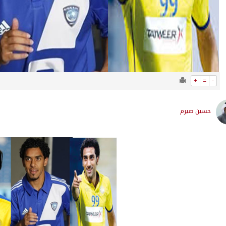
+
=
-
حسين صيرم