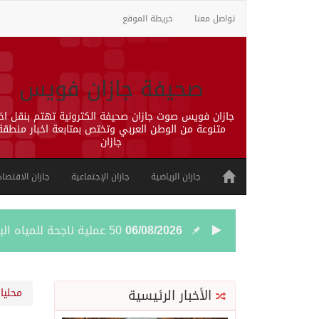
تواصل معنا
خريطة الموقع
صحيفة جازان فويس
جازان فويس صوت جازان صحيفة الكترونية تهتم بنقل اخب
متنوعة من الوطن العربي وتختص بمتابعة اخبار منطقة
جازان
جازان الرياضية
جازان الإجتماعية
جازان الاقتصاد
06/08/2026
50 عملية ناجحة للمياه البيضاء ضمن مشروع “عون” في جازان
06/08/2026
“الشؤون الإسلامية” في جازان تنفذ أكثر من (48) ألف جولة رقا
الأخبار الرئيسية
محليا
06/08/2026
حرس الحدود بجازان يقيم 