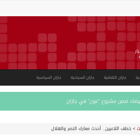
ار
ية
جازان الثقافية
جازان السياحية
جازان السياسية
بية على الجوامع والمساجد خلال شهر يوليو 2026م
ت
>
خطف اللاعبين.. أحدث معارك النصر والهلال
ورشة عمل لمزاولي الصيد والأنشطة البحرية عن خدمات بوابة “زاول