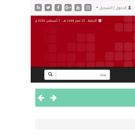
الدخول | التسجيل
الجمعة , 23 صفر 1448 هـ ,
7 أغسطس 2026 م