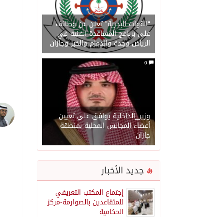
“القوات البحرية” تعلن عن وظائف
على برنامج المساعدة الفنية في
الرياض وجدة والدمام والخبر وجازان
0
وزير_الداخلية يوافق على تعيين
أعضاء المجالس المحلية بمنطقة
جازان
جديد الأخبار
إجتماع المكتب التعريفي
للمتقاعدين بالصوارمة-مركز
الحكامية