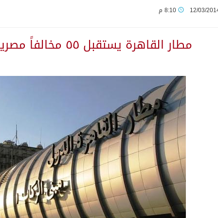
12/03/201
8:10 م
ورشة عمل لمزاولي الصيد والأنشطة البحرية عن خدمات بوابة “زاول
مطار القاهرة يستقبل ٥٥ مخالفاً مصرياً مُرَحَّلين من السعودية
م قلنديا ويعتقل 11 فلسطينياً بالضفة
من النفط الخام بلغ 3.46 مليارات برميل عام 2025
بولا يتسارع في الكونغو ويتجاوز قدرات الاستجابة
مب يرد على تقارير نفاد الصواريخ الدقيقة بعد حرب إيران والبنتاغون
تعرض نظم وتقنيات الري الزراعية
لاثة مواطنين لتبرعهم بأجزاء من أعضائهم