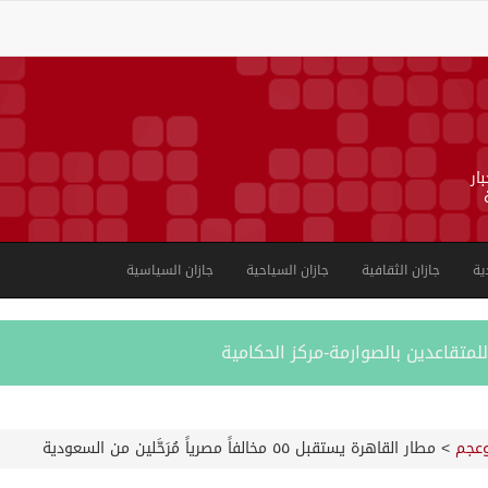
ار
ية
جازان الثقافية
جازان السياحية
جازان السياسية
لمتقاعدين بالصوارمة-مركز الحكامية
عجم
>
مطار القاهرة يستقبل ٥٥ مخالفاً مصرياً مُرَحَّلين من السعودية
بية على الجوامع والمساجد خلال شهر يوليو 2026م