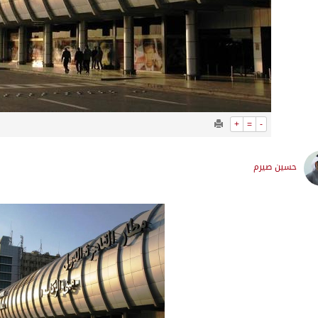
+
=
-
حسين صيرم