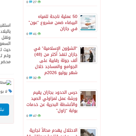
0
27
50 عملية ناجحة للمياه
البيضاء ضمن مشروع “عون”
في جازان
بالبلاد.
0
41
ونقل م
السعود
“الشؤون الإسلامية” في
حيث تم
جازان تنفذ أكثر من (48)
وتم تش
ألف جولة رقابية على
محضر ب
الجوامع والمساجد خلال
شهر يوليو 2026م
0
32
لا يو
حرس الحدود بجازان يقيم
ورشة عمل لمزاولي الصيد
والأنشطة البحرية عن خدمات
بوابة “زاول”
تيل
0
47
الاحتلال يهدم محالاً تجارية