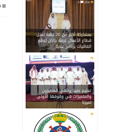
0
228
4
06/08/2026
حرس الحدود بجازان يقيم 
06/08/2026
الاحتلال يهدم محالاً تجارية في مخي
بمشاركة أكثر من 20 جهة تمثل
قطاع الأعمال غرفة جازان توقع
اتفاقيات برنامج عناية
06/08/2026
الهيئة العامة للإحصاء: إنتاج المملكة 
0
205
06/08/2026
«الصحة العالمية» تحذر: إي
06/08/2026
«لدينا كميات هائلة».. ترا
تعليم صبيا يحتفي المتميزين
والمتميزات في وقوفها الأولى
تميزنا
06/08/2026
مركز “استدامة” بجازان يس
0
202
06/08/2026
أمير منطقة جازان يكرّم ث