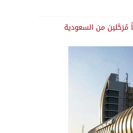
”
 يلتزم الصمت