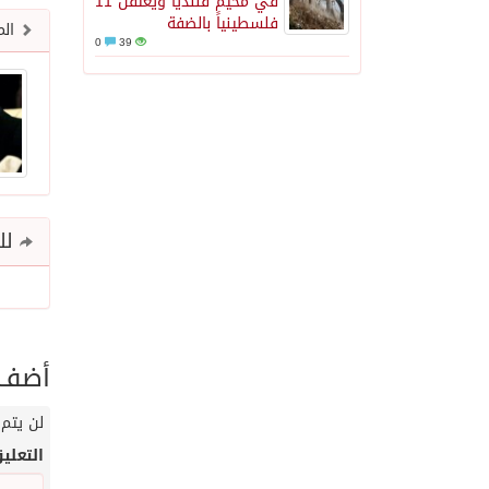
في مخيم قلنديا ويعتقل 11
فلسطينياً بالضفة
الم
0
39
للم
أضف ت
لن يتم 
التعلي