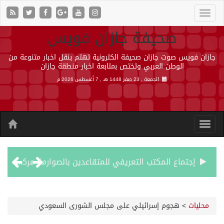
صحيفة جازان فويس
جازان فويس صوت جازان صحيفة الكترونية تهتم بنقل اخبار متنوعة من
الوطن العربي وتختص بمتابعة اخبار منطقة جازان
الجمعة , 23 صفر 1448 هـ ,
7 أغسطس 2026 م
إجتماع المكتب التعريفي للمتقاعدين بالصوارمة-مركز الحكامية
50 عملية ناجحة للمياه البيضاء ضمن مشروع “عون” في جازان
محليات
>
هجوم إسرائيلي على مجلس الشورى السعودي
“الشؤون الإسلامية” في جازان تنفذ أكثر من (48) ألف جولة رقابية على الجوامع والمساجد خلال شهر يوليو 2026م