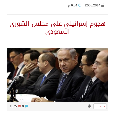
12/03/2014
6:34 م
حرس الحدود بجازان يقيم ورشة عمل لمزاولي الصيد والأنشطة البحرية عن خدمات بوابة “زاول”
هجوم إسرائيلي على مجلس الشورى
السعودي
الاحتلال يهدم محالاً تجارية في مخيم قلنديا ويعتقل 11 فلسطينياً بالضفة
الهيئة العامة للإحصاء: إنتاج المملكة من النفط الخام بلغ 3.46 مليارات برميل عام 2025
«الصحة العالمية» تحذر: إيبولا يتسارع في الكونغو ويتجاوز قدرات الاستجابة
«لدينا كميات هائلة».. ترامب يرد على تقارير نفاد الصواريخ الدقيقة بعد حرب إيران والبنتاغون يلتزم الصمت
مركز “استدامة” بجازان يستعرض نظم وتقنيات الري الزراعية
أمير منطقة جازان يكرّم ثلاثة مواطنين لتبرعهم بأجزاء من أعضائهم
1375
0
+
=
-