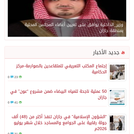
وزير_الداخلية يوافق على تعيين أعضاء المجالس المحلية
بمنطقة جازان
جديد الأخبار
إجتماع المكتب التعريفي للمتقاعدين بالصوارمة-مركز
الحكامية
0
23
50 عملية ناجحة للمياه البيضاء ضمن مشروع “عون” في
جازان
0
41
“الشؤون الإسلامية” في جازان تنفذ أكثر من (48) ألف
جولة رقابية على الجوامع والمساجد خلال شهر يوليو
2026م
0
31