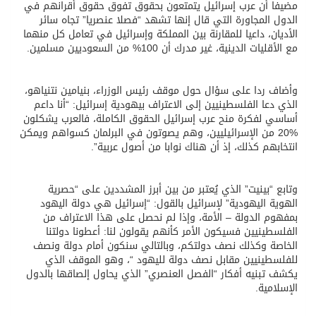
مضيفا أن عرب إسرائيل يتمتعون بحقوق تفوق حقوق أقرانهم في
الدول المجاورة التي قال إنها تشهد “فصلا عنصريا” تجاه سائر
الأديان، داعيا للمقارنة بين المملكة وإسرائيل في تعامل كل منهما
مع الأقليات الدينية، غير مدرك أن 100% من السعوديين مسلمين.
وأضاف ردا على سؤال حول موقف رئيس الوزراء، بنيامين نتنياهو،
الذي دعا الفلسطينيين إلى الاعتراف بيهودية إسرائيل: “أنا داعم
أساسي لفكرة منح عرب إسرائيل الحقوق الكاملة، فالعرب يشكلون
%20 من الإسرائيليين، وهم يصوتون في البرلمان كسواهم ويمكن
انتخابهم كذلك، إذ أن هناك نوابا من أصول عربية”.
وتابع “بينيت” الذي يُعتبر من بين أبرز المشددين على “حصرية
الهوية اليهودية” لإسرائيل بالقول: “إسرائيل هي دولة اليهود
بمفهوم الدولة – الأمة، وإذا لم نحصل على هذا الاعتراف من
الفلسطينيين فسيكون الأمر كأنهم يقولون لنا: أعطونا دولتنا
الخاصة وكذلك نصف دولتكم، وبالتالي سنكون أمام دولة ونصف
للفلسطينيين مقابل نصف دولة لليهود “، وهو الموقف الذي
يكشف تبنيه أفكار “الفصل العنصري” الذي يحاول إلصاقها بالدول
الإسلامية.