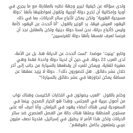
ولدى سؤاله عن كيفية تبرير وجهة نظره بالمقارنة مع ما يجري في
أوربا وإمكانية أن تخرج دولة أوربية وتقول لمواطنيها بأنها “دولة
مسيحية الهوية” ولكن يمكن لأتباع سائر الديانات، بما في ذلك
اليهود العيش فيها، رد الوزير بالقول: “أنا أتحدث عن اليهود كأمة
وليس كأتباع ديانة، نحن لسنا دولة دينية ولكن بالمقابل نجد أن
فرنسا تعرف نفسها بأنها دولة للفرنسيين”.
وتابع “بينيت” موضحا: “لست أتحدث عن الديانة هنا، بل عن الأمة،
لدى العرب 22 دولة، في حين أن لدينا دولة واحدة فقط وهي
صغيرة للغاية، ويمكن للمرء أن يقطعها بالسيارة من جانب إلى آخر
خلال عشر دقائق.. هل تتصورون ذلك؟.. دولة لا يزيد عمقها عن
مسافة يمكن تجاوزها في عشر دقائق بالسيارة؟”.
وختم بالقول: “العرب يصوتون في انتخابات الكنيست وهناك نواب
من أصول عربية في المجلس، وهذا هو الخيار الصحيح، بينما في
السعودية ليس هناك أعضاء يهود في البرلمان، وأنا أعرف أنه على
مستوى المنطقة برمتها هناك حالة من الفصل العنصري ضد سائر
الديانات ولكن هذا الأمر لا يطبق في إسرائيل، فلدينا نصف مليون
عربي يتمتعون بكامل حقوقهم”.