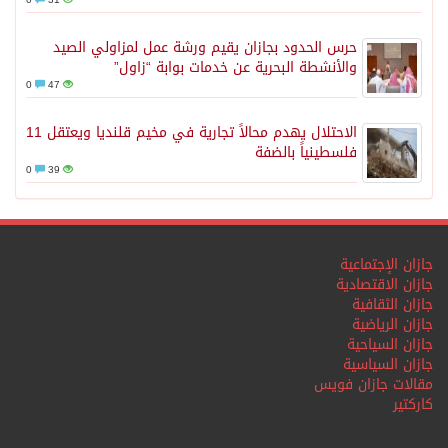
حرس الحدود بجازان يقيم ورشة عمل لمزاولي الصيد
والأنشطة البحرية عن خدمات بوابة “زاول”
0
47
الاحتلال يهدم محالاً تجارية في مخيم قلنديا ويعتقل 11
فلسطينياً بالضفة
0
39
جازان الإجتماعية
جازان الاقتصادية
جازان الثقافية
جازان الرياضية
جازان السياحية
جازان السياسية
مقالات جازان فويس
كاركتير