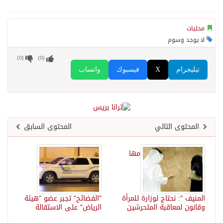
محليات
لا يوجد وسوم
)
0
(
)
0
(
تيليجرام
X
فيسبوك
واتساب
المحتوى التالي
المحتوى السابق
مها
المنيف ": نحتاج لوزارة للمرأة
"الفضائح" تجبر عضو "هيئة
وقانون لمعاقبة المتحرشين
الرياض" على الاستقالة