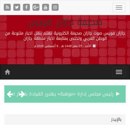
صحيفة جازان فويس
جازان فويس صوت جازان صحيفة الكترونية تهتم بنقل اخبار متنوعة من
الوطن العربي وتختص بمتابعة اخبار منطقة جازان
الأحد , 25 صفر 1448 هـ ,
9 أغسطس 2026 م
رئيس مجلس إدارة «موهبة» يهنئ القيادة بتصدّر المملكة نتائج أولمبياد العلوم النووية الدولي ونجاح استضافته
جازان.. موطن الفواكه الاستوائية ونموذج وطني للتنمية الزراعية المستدامة
بالإيدز
رحبت المملكة ببيان مجلس الأمن وتنديده بهجمات ميليشيا الحوثي الإرهابية