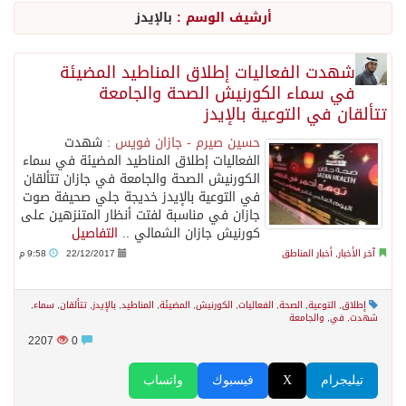
أرشيف الوسم :
بالإيدز
الأرصاد” يُنبّه من أمطار على منطقة جازان
شهدت الفعاليات إطلاق المناطيد المضيئة
في سماء الكورنيش الصحة والجامعة
حالة الطقس المتوقعة اليوم في المملكة
تتألقان في التوعية بالإيدز
حسين صيرم - جازان فويس :
شهدت
أجواء من الحب والتراث تزين ليلة عرس آل صيرم
الفعاليات إطلاق المناطيد المضيئة في سماء
الكورنيش الصحة والجامعة في جازان تتألقان
في التوعية بالإيدز خديجة جلي صحيفة صوت
اتفاقية مكة… تعزيز الردع لحماية الاستقرار وترحيب اقليمي ودولي بها
جازان في مناسبة لفتت أنظار المتنزهين على
كورنيش جازان الشمالي ..
التفاصيل
آخر الأخبار
,
أخبار المناطق
22/12/2017
9:58 م
الجيش اليمني ينفذ عملية عسكرية ضد الحوثيين رداً على هجماتهم
إطلاق
,
التوعية
,
الصحة
,
الفعاليات
,
الكورنيش
,
المضيئة
,
المناطيد
,
بالإيدز
,
تتألقان
,
سماء
,
السديس: اتفاقية مكة تجسد مكانة المملكة الدينية وريادتها الحضارية والعالمية
شهدت
,
في
,
والجامعة
2207
0
وزير الدفاع: اتفاقية مكة تسهم في دعم أمن واستقرار المنطقة والعالم
تيليجرام
X
فيسبوك
واتساب