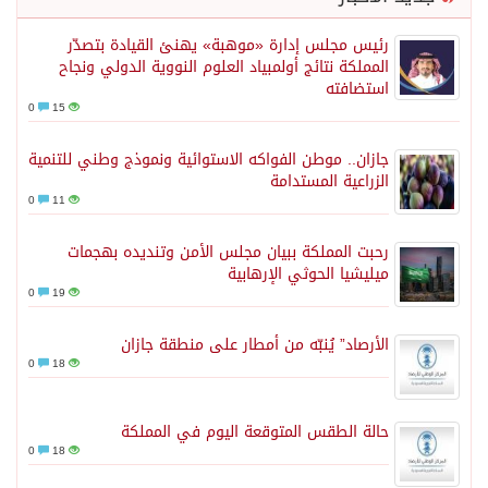
رئيس مجلس إدارة «موهبة» يهنئ القيادة بتصدّر
المملكة نتائج أولمبياد العلوم النووية الدولي ونجاح
استضافته
0
15
جازان.. موطن الفواكه الاستوائية ونموذج وطني للتنمية
الزراعية المستدامة
0
11
رحبت المملكة ببيان مجلس الأمن وتنديده بهجمات
ميليشيا الحوثي الإرهابية
0
19
الأرصاد” يُنبّه من أمطار على منطقة جازان
0
18
حالة الطقس المتوقعة اليوم في المملكة
0
18