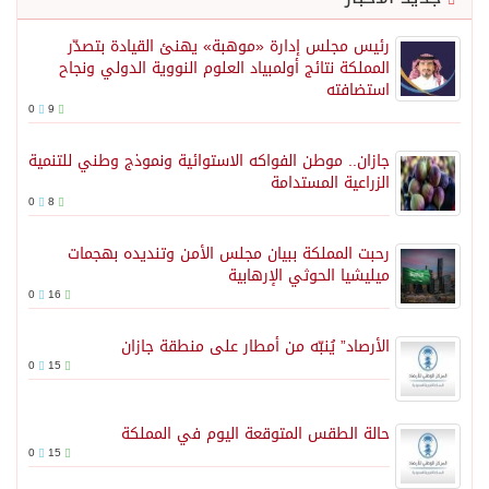
رئيس مجلس إدارة «موهبة» يهنئ القيادة بتصدّر
المملكة نتائج أولمبياد العلوم النووية الدولي ونجاح
استضافته
0
9
جازان.. موطن الفواكه الاستوائية ونموذج وطني للتنمية
الزراعية المستدامة
0
8
رحبت المملكة ببيان مجلس الأمن وتنديده بهجمات
ميليشيا الحوثي الإرهابية
0
16
الأرصاد” يُنبّه من أمطار على منطقة جازان
0
15
حالة الطقس المتوقعة اليوم في المملكة
0
15