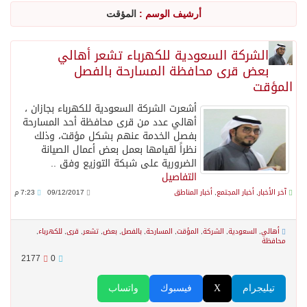
أرشيف الوسم :
المؤقت
الأرصاد” يُنبّه من أمطار على منطقة جازان
الشركة السعودية للكهرباء تشعر أهالي
بعض قرى محافظة المسارحة بالفصل
حالة الطقس المتوقعة اليوم في المملكة
المؤقت
أشعرت الشركة السعودية للكهرباء بجازان ،
أجواء من الحب والتراث تزين ليلة عرس آل صيرم
أهالي عدد من قرى محافظة أحد المسارحة
بفصل الخدمة عنهم بشكل مؤقت، وذلك
نظراً لقيامها بعمل بعض أعمال الصيانة
اتفاقية مكة… تعزيز الردع لحماية الاستقرار وترحيب اقليمي ودولي بها
الضرورية على شبكة التوزيع وفق ..
التفاصيل
آخر الأخبار
,
أخبار المجتمع
,
أخبار المناطق
09/12/2017
7:23 م
الجيش اليمني ينفذ عملية عسكرية ضد الحوثيين رداً على هجماتهم
أهالي
,
السعودية
,
الشركة
,
المؤقت
,
المسارحة
,
بالفصل
,
بعض
,
تشعر
,
قرى
,
للكهرباء
,
السديس: اتفاقية مكة تجسد مكانة المملكة الدينية وريادتها الحضارية والعالمية
محافظة
2177
0
وزير الدفاع: اتفاقية مكة تسهم في دعم أمن واستقرار المنطقة والعالم
تيليجرام
X
فيسبوك
واتساب