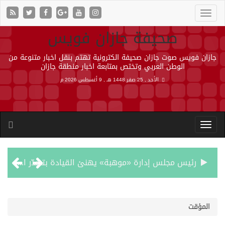
صحيفة جازان فويس
جازان فويس صوت جازان صحيفة الكترونية تهتم بنقل اخبار متنوعة من
الوطن العربي وتختص بمتابعة اخبار منطقة جازان
الأحد , 25 صفر 1448 هـ ,
9 أغسطس 2026 م
رئيس مجلس إدارة «موهبة» يهنئ القيادة بتصدّر المملكة نتائج أولمبياد العلوم النووية الدولي ونجاح استضافته
جازان.. موطن الفواكه الاستوائية ونموذج وطني للتنمية الزراعية المستدامة
المؤقت
رحبت المملكة ببيان مجلس الأمن وتنديده بهجمات ميليشيا الحوثي الإرهابية