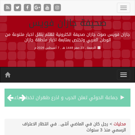
صحيفة جازان فويس
جازان فويس صوت جازان صحيفة الكترونية تهتم بنقل اخبار متنوعة من
الوطن العربي وتختص بمتابعة اخبار منطقة جازان
الجمعة , 23 صفر 1448 هـ ,
7 أغسطس 2026 م
جماعة الحوثي تعلن الحرب و اذرع طهران تخطط باعمال ارهابية واسعة تطال دول الشرق الاوسط
قمة سعودية – تركية – باكستانية في جدة
محليات
>
رجل كان في الماضي أنثى.. في انتظار الاعتراف
الرسمي منذ 3 سنوات
مقتل شخصين وإصابة 14 إثر انفجار عبوة ناسفة داخل حافلة في ريف دمشق