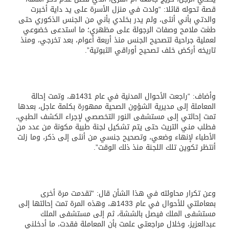
قصة تحوله قائلا: “ولدت في منزل الأسرة على يد داية أخبرت
والدتي بأني أنثى، ولم يدر بخلدي بأني من الجنس الذكوري حتى
طغت ملامح وصفات الرجولة على مظهري؛ ما استدعى خضوعي
لعملية جراحية لتصحيح الجنس منذ أربعة أعوام، بعد تخرجي، ومنذ
تاريخه أركض خلف تصحيح أوراقي الثبوتية”.
وأضاف: “راجعت الأحوال المدنية في عام 1431هـ، وتمت إحالة
المعاملة إلى مديرية الشؤون الصحية ممهورة بكلمة عاجل، بعدها
تمت إحالتي إلى مستشفى النور التخصصي لإجراء الكشف الطبي،
فطلب مني التريث حتى يتم تشكيل لجنة طبية مكونة من عدد من
الأطباء لإنهاء وضعي، وتصحيح جنسي من أنثى إلى ذكر، وما زلت
أنتظر تكوين تلك اللجنة منذ ذلك الوقت”.
وعن تكرار محاولته في هذا الشأن قال: “تقدمت مرة أخرى
بمعاملتي للأحوال في عام 1433هـ، وهذه المرة تمت إحالتها إلى
مستشفى الملك فيصل بالششة، ثم إلى مستشفى الملك
عبدالعزيز، وخلال مراجعتي علمت بأن المعاملة فقدت، ما أدخلني