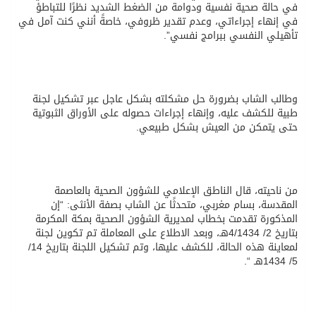
في حالة صحية نفسية ودوامة من الضغط الشديد نظرًا للتباطؤ
في إنهاء إجراءاتي، وعدم تقدير ظروفي، خاصةً أنني كنت آمل في
تأهيلي النفسي ببرامج نفسي”.
وطالب الشاب بضرورة حل مشكلته بشكل عاجل عبر تشكيل لجنة
طبية للكشف عليه، وإنهاء إجراءات حصوله على الأوراق الثبوتية
حتى يتمكن من العيش بشكل طبيعي.
من ناحيته، قال الناطق الإعلامي للشؤون الصحية بالعاصمة
المقدسة، بسام مغربي، متحدثًا عن الشاب بصفة الأنثى: “إن
المذكورة تقدمت بخطاب لمديرية الشؤون الصحية بمكة المكرمة
بتاريخ 2/ 4/1434هـ، وبعد الاطلاع على المعاملة تم تكوين لجنة
لمعاينة هذه الحالة، للكشف عليها، وتم تشكيل اللجنة بتاريخ 14/
5/ 1434هـ “.