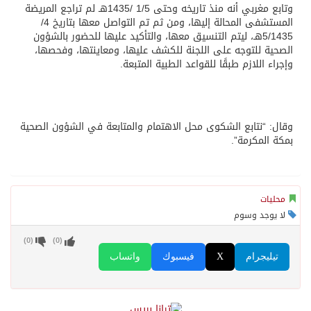
وتابع مغربي أنه منذ تاريخه وحتى 1/5 /1435هـ لم تراجع المريضة
المستشفى المحالة إليها، ومن ثم تم التواصل معها بتاريخ 4/
5/1435هـ، ليتم التنسيق معها، والتأكيد عليها للحضور بالشؤون
الصحية للتوجه على اللجنة للكشف عليها، ومعاينتها، وفحصها،
وإجراء اللازم طبقًا للقواعد الطبية المتبعة.
وقال: “نتابع الشكوى محل الاهتمام والمتابعة في الشؤون الصحية
بمكة المكرمة”.
محليات
لا يوجد وسوم
)
0
(
)
0
(
تيليجرام
X
فيسبوك
واتساب