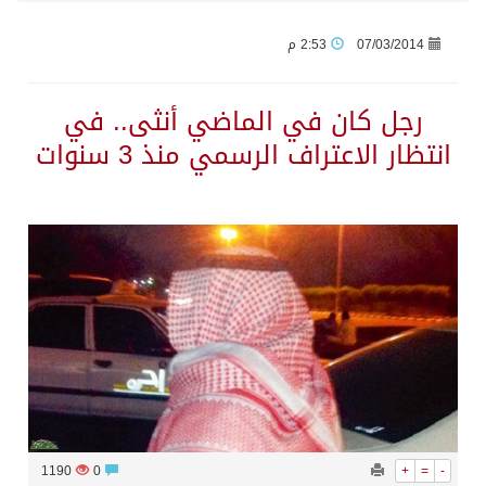
07/03/2014
2:53 م
جراء عدوان الاحتلال المتواصل على مخيم قلنديا إصابة 48 فلسطينيًا
رجل كان في الماضي أنثى.. في
اكتمال استقبال الدفعة الثانية من ضيوف خادم الحرمين الشريفين للعمرة والزيارة في المدينة المنورة
انتظار الاعتراف الرسمي منذ 3 سنوات
التحالف: إصابة (11) مدنياً في نجران نتيجة اعتداءات حوثية إرهابية
التحالف يعزي الحكومة اليمنية في استشهاد قوات يمنية جراء هجوم حوثي غادر
مصدر سعودي مسؤول: تنسيق بين الميليشيات الحوثية والعراقية وإيران للإعداد لاعتداءات تستهدف المملكة
حالة الطقس المتوقعة اليوم في المملكة
إجتماع المكتب التعريفي للمتقاعدين بالصوارمة-مركز الحكامية
1190
0
+
=
-