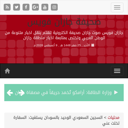
صحيفة جازان فويس
جازان فويس صوت جازان صحيفة الكترونية تهتم بنقل اخبار متنوعة من
الوطن العربي وتختص بمتابعة اخبار منطقة جازان
الأحد , 25 صفر 1448 هـ ,
9 أغسطس 2026 م
وزارة الطاقة: أرامكو تُخمد حريقاً في مصفاة جازان دون إصابات
رئيس مجلس إدارة «موهبة» يهنئ القيادة بتصدّر المملكة نتائج أولمبياد العلوم النووية الدولي ونجاح استضافته
محليات
>
السجين السعودي الوحيد بالسودان يستغيث: السفارة
تخلت عني
جازان.. موطن الفواكه الاستوائية ونموذج وطني للتنمية الزراعية المستدامة