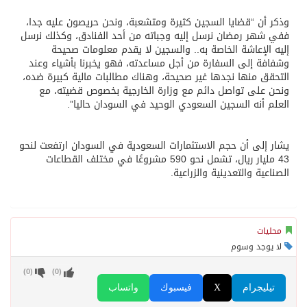
وذكر أن “قضايا السجين كثيرة ومتشعبة، ونحن حريصون عليه جدا،
ففي شهر رمضان نرسل إليه وجباته من أحد الفنادق، وكذلك نرسل
إليه الإعاشة الخاصة به.. والسجين لا يقدم معلومات صحيحة
وشفافة إلى السفارة من أجل مساعدته، فهو يخبرنا بأشياء وعند
التحقق منها نجدها غير صحيحة، وهناك مطالبات مالية كبيرة ضده،
ونحن على تواصل دائم مع وزارة الخارجية بخصوص قضيته، مع
العلم أنه السجين السعودي الوحيد في السودان حاليا”.
يشار إلى أن حجم الاستثمارات السعودية في السودان ارتفعت لنحو
43 مليار ريال، تشمل نحو 590 مشروعًا في مختلف القطاعات
الصناعية والتعدينية والزراعية.
محليات
لا يوجد وسوم
)
0
(
)
0
(
تيليجرام
X
فيسبوك
واتساب