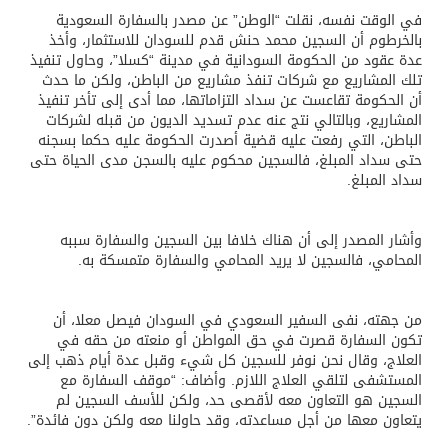
في الوقت نفسه، نقلت “الوطن” عن مصدر بالسفارة السعودية
بالخرطوم أن السجين محمد حنش قدم للسودان للاستثمار، وأخذ
عدة عقود من الحكومة السودانية في مدينة “كسلا”، وحاول تنفيذ
تلك المشاريع مع شركات تنفذ مشاريع من الباطن، ولكن ما حدث
أن الحكومة تقاعست عن سداد التزاماتها، مما أدى إلى تأخر تنفيذ
المشاريع، وبالتالي نتج عنه عدم تسديد الديون من قبله لشركات
الباطن، التي رفعت عليه قضية أصدرت الحكومة عليه حكما بسجنه
حتى سداد المبلغ، فالسجين محكوم عليه بالسجن مدى الحياة حتى
سداد المبلغ.
وأشار المصدر إلى أن هناك خلافا بين السجين والسفارة سببه
المحامي، فالسجين لا يريد المحامي والسفارة متمسكة به.
من جهته، نفى السفير السعودي في السودان فيصل معلا، أن
تكون السفارة قصرت في حق المواطن أو منعته من حقه في
العلاج، وقال نحن نوفر للسجين كل شيء وقبل عدة أيام ذهب إلى
المستشفى لتلقي العلاج اللازم. وأضاف: “موقف السفارة مع
السجين هو التعاون معه لأقصى حد، ولكن للأسف السجين لم
يتعاون معها من أجل مساعدته، وقد حاولنا معه ولكن دون فائدة”.