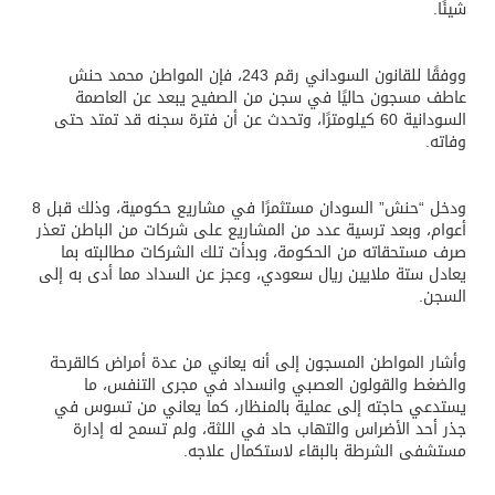
شيئًا.
ووفقًا للقانون السوداني رقم 243، فإن المواطن محمد حنش
عاطف مسجون حاليًا في سجن من الصفيح يبعد عن العاصمة
السودانية 60 كيلومترًا، وتحدث عن أن فترة سجنه قد تمتد حتى
وفاته.
ودخل “حنش” السودان مستثمرًا في مشاريع حكومية، وذلك قبل 8
أعوام، وبعد ترسية عدد من المشاريع على شركات من الباطن تعذر
صرف مستحقاته من الحكومة، وبدأت تلك الشركات مطالبته بما
يعادل ستة ملايين ريال سعودي، وعجز عن السداد مما أدى به إلى
السجن.
وأشار المواطن المسجون إلى أنه يعاني من عدة أمراض كالقرحة
والضغط والقولون العصبي وانسداد في مجرى التنفس، ما
يستدعي حاجته إلى عملية بالمنظار، كما يعاني من تسوس في
جذر أحد الأضراس والتهاب حاد في اللثة، ولم تسمح له إدارة
مستشفى الشرطة بالبقاء لاستكمال علاجه.