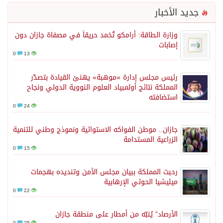
جديد الأخبار
وزارة الطاقة: أرامكو تُخمد حريقاً في مصفاة جازان دون
إصابات
0
13
رئيس مجلس إدارة «موهبة» يهنئ القيادة بتصدّر
المملكة نتائج أولمبياد العلوم النووية الدولي ونجاح
استضافته
0
24
جازان.. موطن الفواكه الاستوائية ونموذج وطني للتنمية
الزراعية المستدامة
0
15
رحبت المملكة ببيان مجلس الأمن وتنديده بهجمات
ميليشيا الحوثي الإرهابية
0
22
الأرصاد” يُنبّه من أمطار على منطقة جازان
0
25