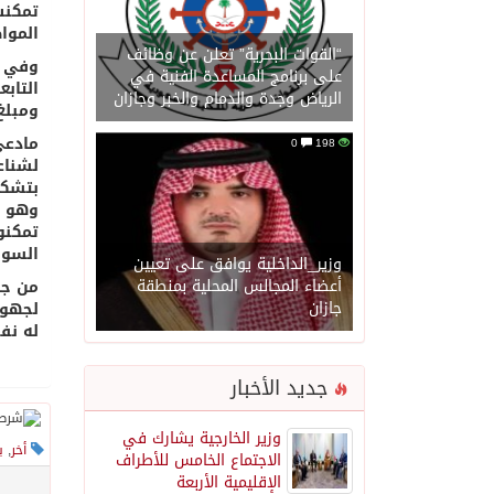
تمكنت
الموا
“القوات البحرية” تعلن عن وظائف
وفي ت
على برنامج المساعدة الفنية في
التاب
الرياض وجدة والدمام والخبر وجازان
ومبلغ
مادعى
0
198
لشناع
بتشكي
وهو م
تمكنو
السوا
وزير_الداخلية يوافق على تعيين
أعضاء المجالس المحلية بمنطقة
من جه
جازان
لجهود
له نف
جديد الأخبار
وزير الخارجية يشارك في
أخر
,
ب
الاجتماع الخامس للأطراف
الإقليمية الأربعة