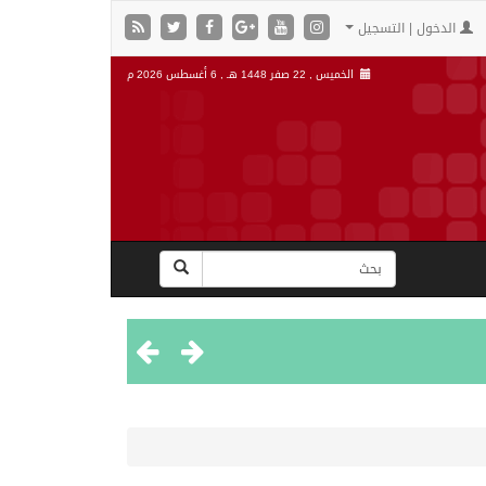
الدخول | التسجيل
الخميس , 22 صفر 1448 هـ ,
6 أغسطس 2026 م