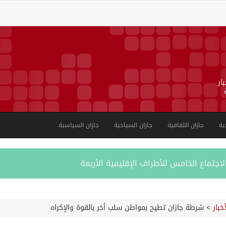
ار
ية
جازان الثقافية
جازان السياحية
جازان السياسية
لاجتماع الخامس للأطراف الإقليمية الأربعة
ل النقل البحري في بحر العرب وباب المندب
أخبار
>
شرطة جازان تطيح بمواطن سلب أخر بالقوة والإكراه
خته الثامنة يعلن برنامجه بجوائز تتجاوز 50 مليون ريال