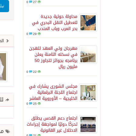
0
27
تيل
محاولة حوثية جديدة
لتعطيل النقل البحري في
بحر العرب وباب المندب
0
29
الم
مهرجان ولي العهد للهجن
في نسخته الثامنة يعلن
برنامجه بجوائز تتجاوز 50
مليون ريال
0
22
مجلس الشورى يشارك في
اجتماع اللجنة البرلمانية
الخليجية – الأوروبية العاشر
للم
0
25
اجتماع دعم القدس يطلق
تحركًا دوليًا لمواجهة إجراءات
مح
الاحتلال غير القانونية
0
21