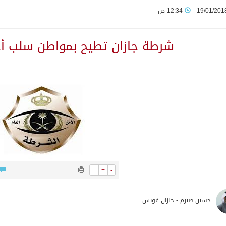
19/01/201
12:34 ص
ماع اللجنة البرلمانية الخليجية – الأوروبية العاشر
شرطة جازان تطيح بمواطن سلب أخر 
كًا دوليًا لمواجهة إجراءات الاحتلال غير القانونية
 المملكة الثابت: القدس الشرقية عاصمة فلسطين
لملك عبدالعزيز لـ200 متبرع بأعضائهم
في يوليو
+
=
-
“هرمز” وتدرس مشاركة أوروبية في إزالة الألغام
حسين صيرم - جازان فويس :
زر الاحتلال ويطالب مجلس الأمن بإجراءات ملزمة