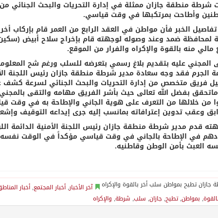
 شرطة منطقة جازان ممثلة في إدارة التحريات والبحث الجنائي
طنين وأطاحت بمرتكبها في وقت قياسي.
فاصيل الخبر فأن مواطن في العقد الرابع من العمر قام بإركاب أخر
عة لمحافظة ضمد وعند وصوله لوجهته قام بإخراج سلاح أبيض (سكين
 مالي منه بالقوة والإكراه والفرار من الموقع.
 المجني عليه بتقديم بلاغ رسمي بتعرضه للسلب ورغم شح المعلومات
ة الجرم فقد وجه سعادة مدير شرطة منطقة جازان رئيس اللجنة الأمن
ل فريق متخصص من إدارة التحريات والبحث الجنائي لسرعة كشف غم
اتحقق بفضل الله تعالى حيث بأشر الفريق مهامه والتقى بالمجني ع
ا من خلالها من التعرف على هوية الجاني والإطاحة به في وقت قيا
بق وعقب تدوين إعترافاته بمانسب إليه جرى إيداعه التوقيف وإشعار ا
ته قدم مدير شرطة منطقة جازان رئيس اللجنة الأمنية الدائمة اللو
هم في الإطاحة بالجاني في وقت قياسي مؤكداً في الوقت نفسه ب
سه العبث بأمن الوطن وقاطنيه.
آخر الأخبار
,
أخبار المجتمع
,
أخبار المناط
القوة
,
بمواطن
,
تطيح
,
جازان
,
سلب
,
شرطة
,
والإكراه