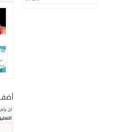
أضف ت
لن يتم 
التعلي