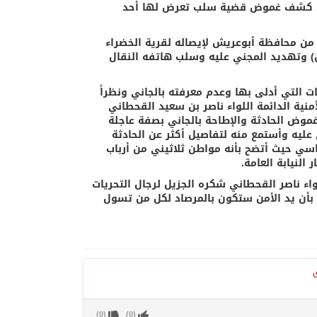
 من كشف غموض قضية سلب تعرض لها أحد
 من محافظة أبوعريش لإيصاله لقرية الخضراء
) وتهديد المجني عليه وسلب هاتفه النقال
 التي أدلى بها وعدم معرفته بالجاني ونظراً
ية الدائمة اللواء ناصر بن سعيد القحطاني
وض الحادثة والإطاحة بالجاني بصفة عاجلة
ليه وأستمع منه لتفاصيل أكثر عن الحادثة
سي حيث أتضح بأنه مواطن ثلاثيني من أرباب
لنيابة العامة.
اء ناصر القحطاني شكره الجزيل لرجال التحريات
أن يد الأمن ستكون بالمرصاد لكل من تسول
ق
)
0
(
)
0
(