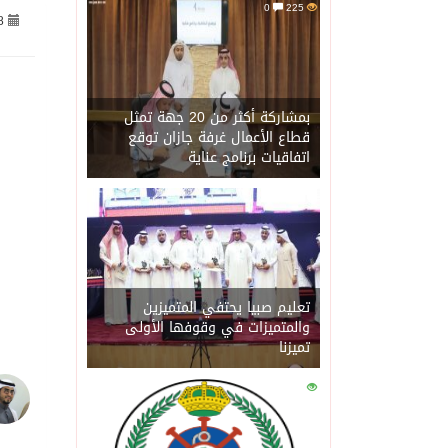
0
225
8
06/08/2026
مجلس الشورى يشارك في اجت
06/08/2026
اجتماع دعم القدس يطلق تحر
بمشاركة أكثر من 20 جهة تمثل
قطاع الأعمال غرفة جازان توقع
اتفاقيات برنامج عناية
06/08/2026
وزير الخارجية يجدد موقف
0
05/08/2026
الملك سلمان يوافق على منح وسام ا
05/08/2026
الهيئة العامة للطرق: إصدار 5500 تصريح لتنظيم الأعمال على شبكة الطرق 
تعليم صبيا يحتفي المتميزين
والمتميزات في وقوفها الأولى
تميزنا
05/08/2026
إيران تخفف موقفها بشأن 
0
199
05/08/2026
البرلمان العربي يدين مجا