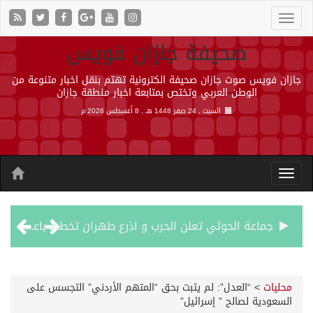
صحيفة جازان فويس
جازان فويس صوت جازان صحيفة الكترونية تهتم بنقل اخبار متنوعة من
الوطن العربي وتختص بمتابعة اخبار منطقة جازان
السبت , 24 صفر 1448 هـ ,
8 أغسطس 2026 م
جماعة الحوثي تعلن الحرب و اذرع طهران تخطط باعمال ارهابية واسعة تطال دول الشرق الاوسط
قمة سعودية – تركية – باكستانية في جدة
محليات
>
“العدل”: لم يثبت بحق “المتهم الأردني” التجسس على
السعودية لصالح ” إسرائيل”
مقتل شخصين وإصابة 14 إثر انفجار عبوة ناسفة داخل حافلة في ريف دمشق