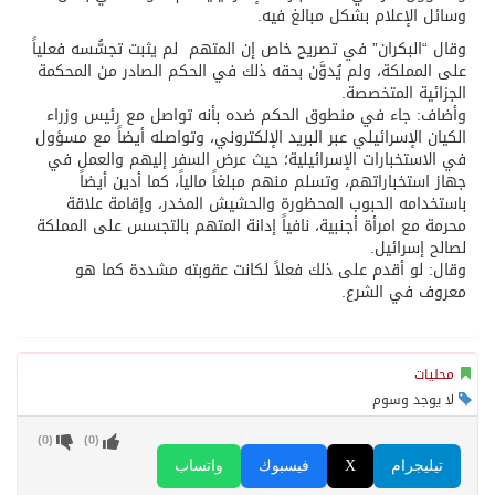
وسائل الإعلام بشكل مبالغ فيه.
وقال “البكران” في تصريح خاص إن المتهم لم يثبت تجسُّسه فعلياً
على المملكة، ولم يُدوَّن بحقه ذلك في الحكم الصادر من المحكمة
الجزائية المتخصصة.
وأضاف: جاء في منطوق الحكم ضده بأنه تواصل مع رئيس وزراء
الكيان الإسرائيلي عبر البريد الإلكتروني، وتواصله أيضاً مع مسؤول
في الاستخبارات الإسرائيلية؛ حيث عرض السفر إليهم والعمل في
جهاز استخباراتهم، وتسلم منهم مبلغاً مالياً، كما أدين أيضاً
باستخدامه الحبوب المحظورة والحشيش المخدر، وإقامة علاقة
محرمة مع امرأة أجنبية، نافياً إدانة المتهم بالتجسس على المملكة
لصالح إسرائيل.
وقال: لو أقدم على ذلك فعلاً لكانت عقوبته مشددة كما هو
معروف في الشرع.
محليات
لا يوجد وسوم
)
0
(
)
0
(
تيليجرام
X
فيسبوك
واتساب