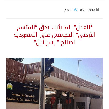
03/11/2013
9:10 م
جراء عدوان الاحتلال المتواصل على مخيم قلنديا إصابة 48 فلسطينيًا
“العدل”: لم يثبت بحق “المتهم
اكتمال استقبال الدفعة الثانية من ضيوف خادم الحرمين الشريفين للعمرة والزيارة في المدينة المنورة
الأردني” التجسس على السعودية
لصالح ” إسرائيل”
التحالف: إصابة (11) مدنياً في نجران نتيجة اعتداءات حوثية إرهابية
التحالف يعزي الحكومة اليمنية في استشهاد قوات يمنية جراء هجوم حوثي غادر
مصدر سعودي مسؤول: تنسيق بين الميليشيات الحوثية والعراقية وإيران للإعداد لاعتداءات تستهدف المملكة
حالة الطقس المتوقعة اليوم في المملكة
إجتماع المكتب التعريفي للمتقاعدين بالصوارمة-مركز الحكامية