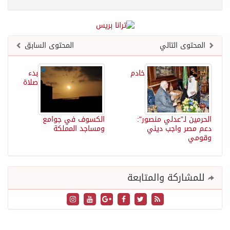
المحتوى التالي
المحتوى السابق
خادم
بدء
صلاة
الحرمين لـ"عدلي منصور":
الكسوف في جوامع
دعم مصر واجب ديني
ومساجد المملكة
وقومي
للمشاركة والمتابعة