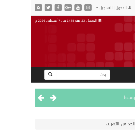
الدخول | التسجيل
الجمعة , 23 صفر 1448 هـ ,
7 أغسطس 2026 م
اوسط
للحد من التهريب