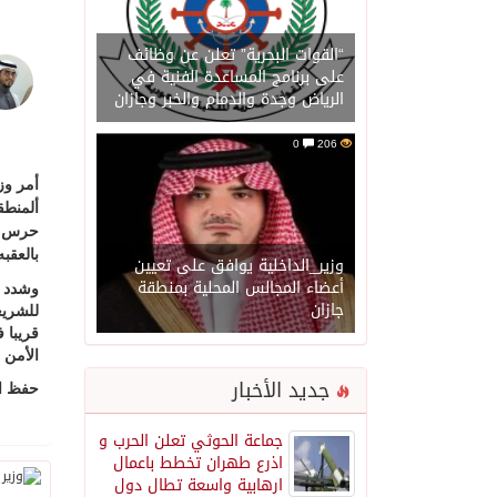
“القوات البحرية” تعلن عن وظائف
على برنامج المساعدة الفنية في
الرياض وجدة والدمام والخبر وجازان
0
206
أمر وز
ألمنطق
حرس ال
بالعقب
وزير_الداخلية يوافق على تعيين
أعضاء المجالس المحلية بمنطقة
وشدد ب
جازان
للشريع
قريبا 
الأمن .
جديد الأخبار
حفظ ال
جماعة الحوثي تعلن الحرب و
اذرع طهران تخطط باعمال
ارهابية واسعة تطال دول