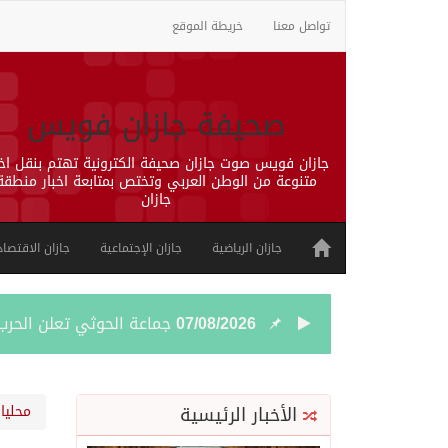
تواصل معنا
خريطة الموقع
صحيفة جازان فويس
جازان فويس صوت جازان صحيفة الكترونية تهتم بنقل اخب
متنوعة من الوطن العربي وتختص بمتابعة اخبار منطقة
جازان
جازان الرياضية
جازان الإجتماعية
جازان الاقتصاد
جماعة الحوثي تعلن الحر
07/08/2026
قمة سعودية – تركية – ب
07/08/2026
الأخبار الرئيسية
محليا
مقتل شخصين وإصابة 14 إثر انفجار عبوة ناسفة داخل حافلة في ريف دمشق
07/08/2026