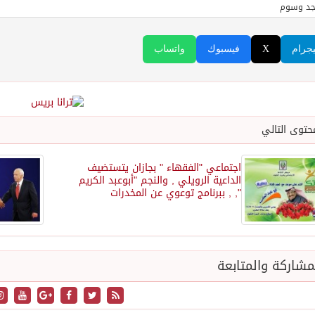
جد وسوم
يجرام
X
فيسبوك
واتساب
حتوى التالي
اجتماعي "الفقهاء " بجازان يتستضيف
الداعية الرويلي , والنجم "أبوعبد الكريم
", , ببرنامج توعوي عن المخدرات
شاركة والمتابعة