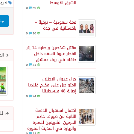
الشرق الاوسط
لا يو
0
59
قمة سعودية – تركية –
تيل
باكستانية في جدة
0
30
مقتل شخصين وإصابة 14 إثر
انفجار عبوة ناسفة داخل
الم
حافلة في ريف دمشق
0
31
جراء عدوان الاحتلال
المتواصل على مخيم قلنديا
إصابة 48 فلسطينيًا
0
24
اكتمال استقبال الدفعة
للم
الثانية من ضيوف خادم
الحرمين الشريفين للعمرة
والزيارة في المدينة المنورة
0
24