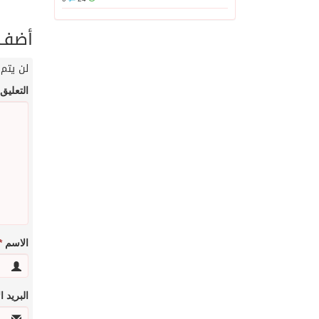
أضف ت
لن يتم 
التعليق
الاسم
*
البريد 