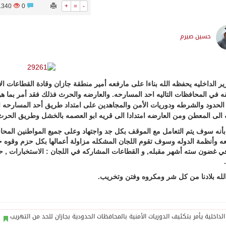
1340
0
+
=
-
حسين صيرم
ير الداخليه يحفظه الله بناءا على مارفعه أمير منطقة جازان وقادة القطاعات ال
ه في المحافظات التاليه احد المسارحه. والعارضه والحرث فذلك فقد أمر بما ه
حدود والشرطه ودوريات الأمن والمجاهدين على امتداد طريق أحد المسارحه ال
ه الى المعطن ومن العارضه امتدادا الى قريه ابو العصمه بالخشل وطريق الحرث ا
أنه سوف يتم التعامل مع الموقف بكل جد واجتهاد وعلى جميع المواطنين المحافظ
ه وأنظمة الدوله وسوف تقوم اللجان المشكله مزاولة أعمالها بكل حزم وقوه 
في غضون سته أشهر مقبله, و القطاعات المشاركه في اللجان : الاستخبارات , 
له بلادنا من كل شر ومكروه وفتن وتخريب.
م