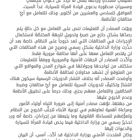
تعليماتٍ مشدّدةٍ وردتها بشأن ما تردّد عن دعواتٍ لتجمّعاتٍ
ومسيراتٍ محظورة بدعوى قيادة المرأة للسيارة، غداً السبت،
الموافق للسادس والعشرين من أكتوبر، وذلك للتعامل مع أيِّ
مخالفاتٍ للأنظمة.
وبيّنت المصادر أن التعليمات تنص على التعامل مع كل حالةٍ يتم
رصدُها بشكلٍ حازمٍ من ضبطٍ وتحويلٍ للجهة المختصّة لاستكمال
الإجراءات في المخالفات التي تعد خروجاً على النظام، خاصة بعد أن
حذّرت وزارة الداخلية بشكلٍ رسمي وصريحٍ من هذه المخالفات التي
لن يقتصر التعامل معها على أنها مخالفة مرورية فقط.
وأكّدت المصادر أن الجهات الأمنية والمرورية ووفقاً للتعليمات
ستكثف من تواجدها وجولاتها في شوارع المدن والمواقع التي
من المتوقع أن تشهد محاولاتٍ لمخالفة الأنظمة.
وأوضحت المصادر أنه بخلاف انتشار الدوريات الرسمية سيكون هناك
انتشارٌ وتكثيفٌ للدوريات السرية للتعامل مع أيِّ مخالفاتٍ وضبط
المخالفين والتعامل معهم بحزمٍ، وذلك حرصاً على تطبيق الأنظمة
وعدم الخروج عليها.
من جهتها، نوّهت مصادر أمنية إلى ضرورة انتباه أولياء الأمور
ومراعاة أهمية تعاونهم في توعية الأبناء لتجنُّب الخروج عن النظام
وتعرُّضهم للمساءلة القانونية وما يتبعها من إجراءاتٍ، خاصة أنه ورد
تحذيرٌ رسمي من وزارة الداخلية فيما يخص قيادة المرأة للسيارة
والدعوات إليها.
وكان المتحدث الأمني بوزارة الداخلية قد أكّد،، أمس، أن البيان