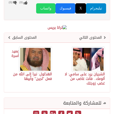
)
0
(
)
0
(
تيليجرام
X
فيسبوك
واتساب
المحتوى التالي
المحتوى السابق
عميد
أسرة
الشريان يرد على سامي: لا
الهذلول: نبرأ إلى الله من
ألومك.. فأنت غاضب من
فعل "لجين" وأبيها
غضب زوجتك
للمشاركة والمتابعة