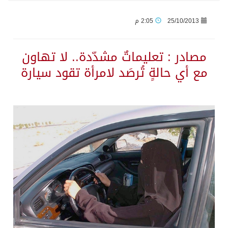
25/10/2013
2:05 م
حرس الحدود بجازان يقيم ورشة عمل لمزاولي الصيد والأنشطة البحرية عن خدمات بوابة “زاول”
مصادر : تعليماتٌ مشدّدة.. لا تهاون
الاحتلال يهدم محالاً تجارية في مخيم قلنديا ويعتقل 11 فلسطينياً بالضفة
مع أي حالةٍ تُرصَد لامرأة تقود سيارة
الهيئة العامة للإحصاء: إنتاج المملكة من النفط الخام بلغ 3.46 مليارات برميل عام 2025
«الصحة العالمية» تحذر: إيبولا يتسارع في الكونغو ويتجاوز قدرات الاستجابة
«لدينا كميات هائلة».. ترامب يرد على تقارير نفاد الصواريخ الدقيقة بعد حرب إيران والبنتاغون يلتزم الصمت
مركز “استدامة” بجازان يستعرض نظم وتقنيات الري الزراعية
أمير منطقة جازان يكرّم ثلاثة مواطنين لتبرعهم بأجزاء من أعضائهم