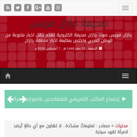
صحيفة جازان فويس
جازان فويس صوت جازان صحيفة الكترونية تهتم بنقل اخبار متنوعة من
الوطن العربي وتختص بمتابعة اخبار منطقة جازان
الجمعة , 23 صفر 1448 هـ ,
7 أغسطس 2026 م
إجتماع المكتب التعريفي للمتقاعدين بالصوارمة-مركز الحكامية
50 عملية ناجحة للمياه البيضاء ضمن مشروع “عون” في جازان
محليات
>
مصادر : تعليماتٌ مشدّدة.. لا تهاون مع أي حالةٍ تُرصَد
لامرأة تقود سيارة
“الشؤون الإسلامية” في جازان تنفذ أكثر من (48) ألف جولة رقابية على الجوامع والمساجد خلال شهر يوليو 2026م