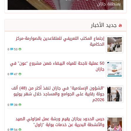
بمنطقة جازان
جديد الأخبار
إجتماع المكتب التعريفي للمتقاعدين بالصوارمة-مركز
الحكامية
0
53
50 عملية ناجحة للمياه البيضاء ضمن مشروع “عون” في
جازان
0
47
“الشؤون الإسلامية” في جازان تنفذ أكثر من (48) ألف
جولة رقابية على الجوامع والمساجد خلال شهر يوليو
2026م
0
39
حرس الحدود بجازان يقيم ورشة عمل لمزاولي الصيد
والأنشطة البحرية عن خدمات بوابة “زاول”
0
54