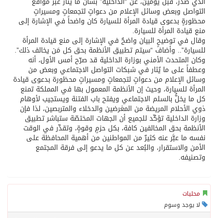
الذي صدر، قبل يومين، عن “الداخلية” بشأن ما يُثار عبر مواقع
التواصل وبعض وسائل الإعلام من دعواتٍ لتجمعاتٍ ومسيراتٍ
محظورةٍ بدعوى قيادة المرأة للسيارة كان واضحاً في الإشارة إلى
منع قيادة المرأة للسيارة.
وقال في توضيحٍ البيان واضحٌ في الإشارة إلى منع قيادة المرأة
للسيارة”.. وأضاف “سيتم تطبيق الأنظمة بحق كل مَن يخالف ذلك”.
وكان المتحدث الأمني بوزارة الداخلية قد صرّح أمس الأول، أنه
وعطفاً على ما يُثار في شبكات التواصل الاجتماعي وبعض من
وسائل الإعلام من دعواتٍ لتجمعاتٍ ومسيراتٍ محظورة بدعوى قيادة
المرأة للسيارة، وحيث إن الأنظمة المعمول بها في المملكة تمنع
كل ما يخلُّ بالسلم الاجتماعي ويفتح باب الفتنة ويستجيب لأوهام
ذوي الأحلام المريضة من المغرضين والدخلاء والمتربصين، لذا فإن
وزارة الداخلية تؤكّد للجميع أن الجهات المختصّة ستباشر تطبيق
الأنظمة بحق المخالفين كافة، بكل حزمٍ وقوةٍ، وتقدِّر في الوقت
نفسه ما عبَّر عنه كثيرٌ من المواطنين من أهمية المحافظة على
الأمن والاستقرار، والبُعد عن كل ما يدعو إلى فرقة المجتمع
وتصنيفه.
محليات
لا يوجد وسوم