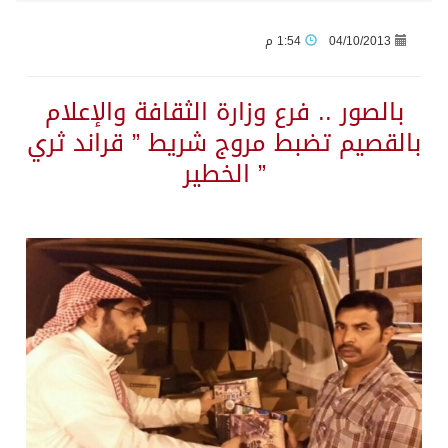
04/10/2013
1:54 م
جراء عدوان الاحتلال المتواصل على مخيم قلنديا إصابة 48 فلسطينيًا
بالصور .. فرع وزارة الثقافة والإعلام
اكتمال استقبال الدفعة الثانية من ضيوف خادم الحرمين الشريفين للعمرة والزيارة في المدينة المنورة
بالقصيم تضبط مروج شريط ” قراند ثري
” الخطير
التحالف: إصابة (11) مدنياً في نجران نتيجة اعتداءات حوثية إرهابية
التحالف يعزي الحكومة اليمنية في استشهاد قوات يمنية جراء هجوم حوثي غادر
مصدر سعودي مسؤول: تنسيق بين الميليشيات الحوثية والعراقية وإيران للإعداد لاعتداءات تستهدف المملكة
حالة الطقس المتوقعة اليوم في المملكة
إجتماع المكتب التعريفي للمتقاعدين بالصوارمة-مركز الحكامية