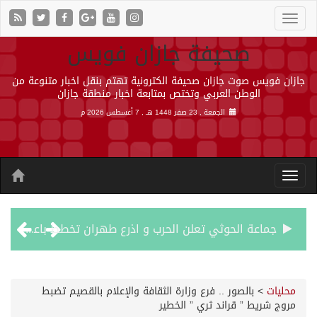
صحيفة جازان فويس
جازان فويس صوت جازان صحيفة الكترونية تهتم بنقل اخبار متنوعة من
الوطن العربي وتختص بمتابعة اخبار منطقة جازان
الجمعة , 23 صفر 1448 هـ ,
7 أغسطس 2026 م
جماعة الحوثي تعلن الحرب و اذرع طهران تخطط باعمال ارهابية واسعة تطال دول الشرق الاوسط
قمة سعودية – تركية – باكستانية في جدة
محليات
>
بالصور .. فرع وزارة الثقافة والإعلام بالقصيم تضبط
مروج شريط ” قراند ثري ” الخطير
مقتل شخصين وإصابة 14 إثر انفجار عبوة ناسفة داخل حافلة في ريف دمشق