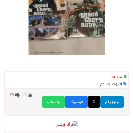
محليات
لا يوجد وسوم
)
0
(
)
0
(
تيليجرام
X
فيسبوك
واتساب