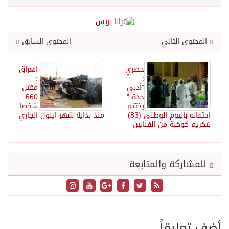
المحتوى التالي
المحتوى السابق
حصري
العراق
:
:
"أدبي
مقتل
جدة "
660
يختتم
شخصا
احتفاله باليوم الوطني (83)
منذ بداية شهر ايلول الجاري
بتكريم كوكبة من الفنانين
للمشاركة والمتابعة
أضف تعليقاً