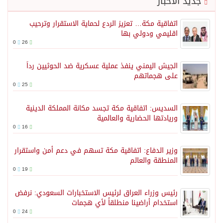
جديد الأخبار
اتفاقية مكة… تعزيز الردع لحماية الاستقرار وترحيب
اقليمي ودولي بها
0
26
الجيش اليمني ينفذ عملية عسكرية ضد الحوثيين رداً
على هجماتهم
0
25
السديس: اتفاقية مكة تجسد مكانة المملكة الدينية
وريادتها الحضارية والعالمية
0
16
وزير الدفاع: اتفاقية مكة تسهم في دعم أمن واستقرار
المنطقة والعالم
0
19
رئيس وزراء العراق لرئيس الاستخبارات السعودي: نرفض
استخدام أراضينا منطلقاً لأي هجمات
0
24