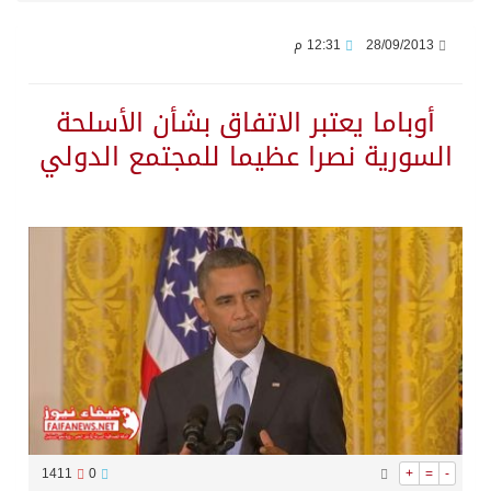
28/09/2013
12:31 م
وزير الدفاع: اتفاقية مكة تسهم في دعم أمن واستقرار المنطقة والعالم
أوباما يعتبر الاتفاق بشأن الأسلحة
رئيس وزراء العراق لرئيس الاستخبارات السعودي: نرفض استخدام أراضينا منطلقاً لأي هجمات
السورية نصرا عظيما للمجتمع الدولي
الرياض وأنقرة وإسلام آباد تطلق «اتفاقية مكة» للدفاع
حالة الطقس المتوقعة اليوم في المملكة
جماعة الحوثي تعلن الحرب و اذرع طهران تخطط باعمال ارهابية واسعة تطال دول الشرق الاوسط
قمة سعودية – تركية – باكستانية في جدة
مقتل شخصين وإصابة 14 إثر انفجار عبوة ناسفة داخل حافلة في ريف دمشق
1411
0
+
=
-