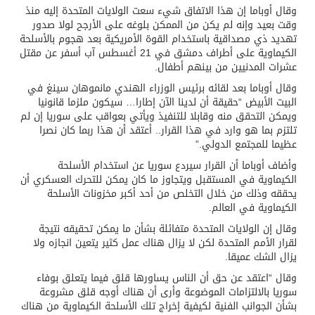
وقال أوباما إن هذا الاتفاق شيء سعت الولايات المتحدة إليه منذ
وقت بعيد وإنه لم يكن من الممكن بلوغه على الأرجح لولا صدور
تهديد ذي مصداقية باستخدام القوة الأمريكية بعد هجوم بالأسلحة
الكيماوية على أطراف دمشق في 21 أغسطس آب أسفر عن مقتل
عشرات المدنيين من بينهم أطفال.
وقال أوباما بعد لقائه برئيس الوزراء الهندي مانموهان سينغ في
البيت الأبيض “حقيقة أن لدينا الآن إطارا… سيكون ملزما قانونيا
ويمكن التحقق منه وقابلا للتنفيذ ويأتي بعواقب على سوريا إن لم
تلتزم بما هو وارد في هذا القرار.. أعتقد أن هذا ربما كان نصرا
عظيما للمجتمع الدولي.”
وأضاف أوباما أن القرار سيردع سوريا عن استخدام الأسلحة
الكيماوية في المستقبل ويتجاوز ما كان يمكن للتحرك العسكري أن
يحققه وذلك من خلال التخلص من أحد أكبر مخزونات الأسلحة
الكيماوية في العالم.
وقال إن الولايات المتحدة متفائلة بشأن ما يمكن تحقيقه نتيجة
لقرار الأمم المتحدة لكن لا يزال هناك عمل كثير يتعين انجازه ولا
يزال الشك عميقا.
وقال “اعتقد عن حق أن الناس يساورها قلق فيما يتعلق بوفاء
سوريا بالالتزامات الموضوعة وأرى أن هناك أوجه قلق مشروعة
بشأن الجوانب الفنية لكيفية إخراج تلك الأسلحة الكيماوية من هناك