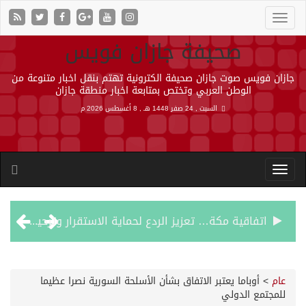
صحيفة جازان فويس
جازان فويس صوت جازان صحيفة الكترونية تهتم بنقل اخبار متنوعة من
الوطن العربي وتختص بمتابعة اخبار منطقة جازان
السبت , 24 صفر 1448 هـ ,
8 أغسطس 2026 م
اتفاقية مكة… تعزيز الردع لحماية الاستقرار وترحيب اقليمي ودولي بها
الجيش اليمني ينفذ عملية عسكرية ضد الحوثيين رداً على هجماتهم
عام
>
أوباما يعتبر الاتفاق بشأن الأسلحة السورية نصرا عظيما
للمجتمع الدولي
السديس: اتفاقية مكة تجسد مكانة المملكة الدينية وريادتها الحضارية والعالمية