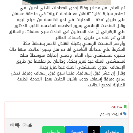
تم العلم من مصادر وفاة إحدى المعلمات اللاتي أصبن في
تصادم سيارة “فان” تقلهن مع شاحنة “تريلة” في منطقة عسفان
على طريق “مكة – المدنية”، في نحو الخامسة من صباح اليوم.
وقال المتحدث الإعلامي بمرور العاصمة المقدسة النقيب الدكتور
علي الزهراني إن عدد المصابين في الحادث سبع معلمات، والسائق
الذي تم نقله عن طريق الإسعاف الطائر.
وأوضح المتحدث الرسمي بهيئة الهلال الأحمر بمنطقة مكة
المكرمة علي عبدالله الغامدي أنه تم نقل جميع الحالات، منها حالة
خطيرة لمستشفى حراء العام، وخمس إصابات متوسطة نقلت
لمستشفى الملك عبدالعزيز بمكة، وحالتان تم نقلهما عن طريق
الإسعاف الجوي لمستشفى الملك عبدالعزيز بجدة.
وقال إن عشر فرق إسعافية، منها سبع فرق إسعاف وفرقتا تدخل
سريع وفرقة إسعاف جوي، باشرت الحادث بعمل الخدمة الطبية
الطارئة لجميع الحالات
محليات
لا يوجد وسوم
)
0
(
)
0
(
تيليجرام
X
فيسبوك
واتساب