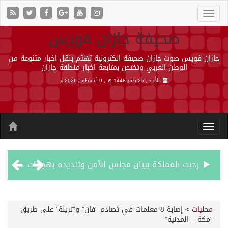
صحيفة جازان فويس
جازان فويس صوت جازان صحيفة الكترونية تهتم بنقل اخبار متنوعة من
الوطن العربي وتختص بمتابعة اخبار منطقة جازان
الأحد , 25 صفر 1448 هـ ,
9 أغسطس 2026 م
رحبت المملكة ببيان مجلس الأمن وتنديده بهجمات ميليشيا الحوثي الإرهابية
الأرصاد” يُنبّه من أمطار على منطقة جازان
محليات
>
إصابة 8 معلمات في تصادم “فان” و”تريلة” على طريق
“مكة – المدنية”
حالة الطقس المتوقعة اليوم في المملكة