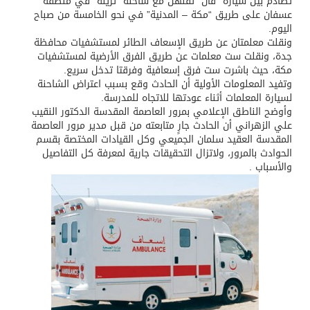
تصادم بين سيارة “فان” تقلهن مع شاحنة “تريلة” في منطقة
عسفان على طريق “مكة – المدنية” في نحو الخامسة من صباح
اليوم.
ونقلت معلمتان عن طريق الإسعاف الطائر لمستشفيات محافظة
جدة، ونقلت ست معلمات عن طريق الفرق الأرضية لمستشفيات
مكة، حيث باشرت ست فرق إسعافية وفرقتا تدخل سريع.
وتفيد المعلومات الأولية أن الحادث وقع بسبب اعتراض الشاحنة
لسيارة المعلمات أثناء عودتها للاتجاه للمدرسة.
وأوضح الناطق الإعلامي بمرور العاصمة المقدسة الدكتور النقيب
علي الزهراني أن الحادث جارٍ متابعته من قبل مدير مرور العاصمة
المقدسة العقيد سلمان الجميعي وكل القيادات المختصة بقسم
الحوادث بالمرور، ولاتزال التحقيقات جارية لمعرفة كل التفاصيل
والأسباب .