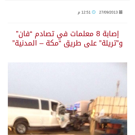
27/09/2013
12:51 م
أجواء من الحب والتراث تزين ليلة عرس آل صيرم
إصابة 8 معلمات في تصادم “فان”
اتفاقية مكة… تعزيز الردع لحماية الاستقرار وترحيب اقليمي ودولي بها
و”تريلة” على طريق “مكة – المدنية”
الجيش اليمني ينفذ عملية عسكرية ضد الحوثيين رداً على هجماتهم
السديس: اتفاقية مكة تجسد مكانة المملكة الدينية وريادتها الحضارية والعالمية
وزير الدفاع: اتفاقية مكة تسهم في دعم أمن واستقرار المنطقة والعالم
رئيس وزراء العراق لرئيس الاستخبارات السعودي: نرفض استخدام أراضينا منطلقاً لأي هجمات
الرياض وأنقرة وإسلام آباد تطلق «اتفاقية مكة» للدفاع