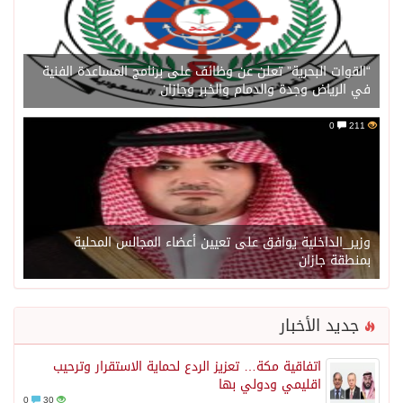
“القوات البحرية” تعلن عن وظائف على برنامج المساعدة الفنية
في الرياض وجدة والدمام والخبر وجازان
0
211
وزير_الداخلية يوافق على تعيين أعضاء المجالس المحلية
بمنطقة جازان
جديد الأخبار
اتفاقية مكة… تعزيز الردع لحماية الاستقرار وترحيب
اقليمي ودولي بها
0
30