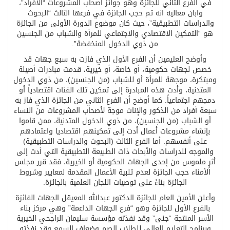
في الفرع الثاني للجائزة وهو جوائز أصحاب المشروعات “الأفراد”،
وابان معاليه انه تم حجب الجائزة في فرعها الثالث “البحوث
والدراسات التطبيقية”، حيث كان موضوع الدورة الأولى من الجائزة
هو “التمكين الاقتصادي والاجتماعي للمرأة والشباب من الجنسين
من ذوي الدخول المنخفضة”.
وأوضح العثيمين أن الفرع الأول الذي فازت به سبع جهات قد
خصص لجهات حكومية، أو خاصة، أو خيرية، قدمت مبادرات أصيلة
ومبتكرة، موجهة للمرأة أو للشباب (من الجنسين)، من ذوي الدخول
المتدنية، وأدت هذه المبادرة إلى تمكين تلك الفئات اقتصادياً أو
دمجهم اجتماعياً. كما أوضح أن الفرع الثاني من الجائزة الذي فاز به
سبعة أفراد من الذكور والإناث موجهٌ لأصحاب المشروعات من النساء
أو الشباب (من الجنسين)، من ذوي الدخول المتدنية، ممن قاموا
بإنشاء مشروعات أعمال أدت إلى تمكينهم اقتصاديا واعتمادهم
على أنفسهم. أما الفرع الثالث (البحوث والدراسات التطبيقية)
والموجه للدراسات والأبحاث ذات الطبيعة التطبيقية التي أدت إلى
أثرٍ ملموس من إحدى الجهات الحكومية أو الخيرية، فقد قرر مجلس
الأمناء حجب الجائزة لعدم تلبية الأعمال المقدمة لمعايير وشروط
الجائزة بناءً على توصيات اللجان العلمية بالجائزة.
وأعلن الأمين العام للجائزة الدكتور عبدالله المعيقل الجهات الفائزة
بالفرع الأول للجائزة وهو “فرع الجهات الداعمة” وهي مركز بناء
الأسر المنتجة “جنى” وقد نفذته مؤسسة سليمان الراجحي الخيرية
وبرنامج التعليم العالي للطلاب الصم وضعاف السمع وقد نفذته