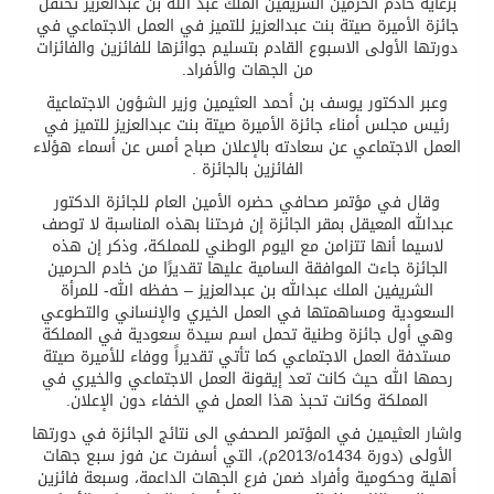
برعاية خادم الحرمين الشريفين الملك عبد الله بن عبدالعزيز تحتفل
جائزة الأميرة صيتة بنت عبدالعزيز للتميز في العمل الاجتماعي في
دورتها الأولى الاسبوع القادم بتسليم جوائزها للفائزين والفائزات
من الجهات والأفراد.
وعبر الدكتور يوسف بن أحمد العثيمين وزير الشؤون الاجتماعية
رئيس مجلس أمناء جائزة الأميرة صيتة بنت عبدالعزيز للتميز في
العمل الاجتماعي عن سعادته بالإعلان صباح أمس عن أسماء هؤلاء
الفائزين بالجائزة .
وقال في مؤتمر صحافي حضره الأمين العام للجائزة الدكتور
عبدالله المعيقل بمقر الجائزة إن فرحتنا بهذه المناسبة لا توصف
لاسيما أنها تتزامن مع اليوم الوطني للمملكة، وذكر إن هذه
الجائزة جاءت الموافقة السامية عليها تقديرًا من خادم الحرمين
الشريفين الملك عبدالله بن عبدالعزيز – حفظه الله- للمرأة
السعودية ومساهمتها في العمل الخيري والإنساني والتطوعي
وهي أول جائزة وطنية تحمل اسم سيدة سعودية في المملكة
مستدفة العمل الاجتماعي كما تأتي تقديراً ووفاء للأميرة صيتة
رحمها الله حيث كانت تعد إيقونة العمل الاجتماعي والخيري في
المملكة وكانت تحبذ هذا العمل في الخفاء دون الإعلان.
واشار العثيمين في المؤتمر الصحفي الى نتائج الجائزة في دورتها
الأولى (دورة 1434ه/2013م)، التي أسفرت عن فوز سبع جهات
أهلية وحكومية وأفراد ضمن فرع الجهات الداعمة، وسبعة فائزين