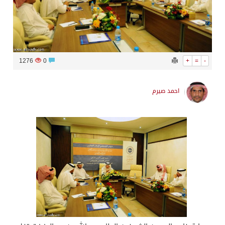
1276
0
+
=
-
احمد صيرم