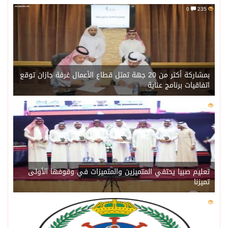
0
235
بمشاركة أكثر من 20 جهة تمثل قطاع الأعمال غرفة جازان توقع
اتفاقيات برنامج عناية
0
218
تعليم صبيا يحتفي المتميزين والمتميزات في وقوفها الأولى
تميزنا
0
211