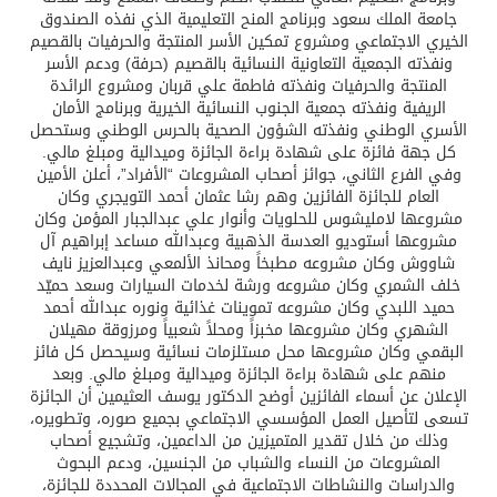
جامعة الملك سعود وبرنامج المنح التعليمية الذي نفذه الصندوق
الخيري الاجتماعي ومشروع تمكين الأسر المنتجة والحرفيات بالقصيم
ونفذته الجمعية التعاونية النسائية بالقصيم (حرفة) ودعم الأسر
المنتجة والحرفيات ونفذته فاطمة علي قربان ومشروع الرائدة
الريفية ونفذته جمعية الجنوب النسائية الخيرية وبرنامج الأمان
الأسري الوطني ونفذته الشؤون الصحية بالحرس الوطني وستحصل
كل جهة فائزة على شهادة براءة الجائزة وميدالية ومبلغ مالي.
وفي الفرع الثاني، جوائز أصحاب المشروعات “الأفراد”، أعلن الأمين
العام للجائزة الفائزين وهم رشا عثمان أحمد التويجري وكان
مشروعها لامليشوس للحلويات وأنوار علي عبدالجبار المؤمن وكان
مشروعها أستوديو العدسة الذهبية وعبدالله مساعد إبراهيم آل
شاووش وكان مشروعه مطبخاً ومحانذ الألمعي وعبدالعزيز نايف
خلف الشمري وكان مشروعه ورشة لخدمات السيارات وسعد حميّد
حميد اللبدي وكان مشروعه تموينات غذائية ونوره عبدالله أحمد
الشهري وكان مشروعها مخبزاً ومحلاً شعبياً ومرزوقة مهيلان
البقمي وكان مشروعها محل مستلزمات نسائية وسيحصل كل فائز
منهم على شهادة براءة الجائزة وميدالية ومبلغ مالي. وبعد
الإعلان عن أسماء الفائزين أوضح الدكتور يوسف العثيمين أن الجائزة
تسعى لتأصيل العمل المؤسسي الاجتماعي بجميع صوره، وتطويره،
وذلك من خلال تقدير المتميزين من الداعمين، وتشجيع أصحاب
المشروعات من النساء والشباب من الجنسين، ودعم البحوث
والدراسات والنشاطات الاجتماعية في المجالات المحددة للجائزة،