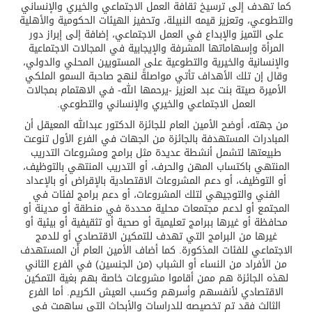
كما تهدف إلى ترسيخ ثقافة العمل الاجتماعي والخيري والإنساني
والتطوعي، وتعزيز قيمه النبيلة، وتحفيز الهيئات الحكومية والأهلية
على التميز والإبداع في العمل الاجتماعي، إضافة إلى إبراز دور
المرأة وإسهاماتها المشرفة والإيجابية في المجالات الاجتماعية
والإنسانية والخيرية والتطوعية على المستويين المحلي والدولي،
وقال إن تلك الأهداف تأتي مواصلةً لنهج صاحبة السمو الملكي
الأميرة صيتة بنت عبد العزيز -يرحمها الله- في الاهتمام بمجالات
العمل الاجتماعي والخيري والإنساني والتطوعي.
من جهته، أوضح الأمين العام للجائزة الدكتور عبدالله المعيقل أن
المبادرات المستهدفة بالجائزة من الجهات في الفرع الأول تنوعت
طبيعتها لتشمل أنشطة عديدة مثل برامج ومشروعات التدريب
المنتهي باكتساب المهن والحرف، أو التدريب المنتهي بالتوظيف،
أو التوظيف، أو دعم المشروعات الاقتصادية بالإقراض أو بالإعداد
الفني والتوجيهي لتلك المشروعات، أو دعم برامج لفئات في
المجتمع أو لدعم مجتمعات محلية محددة في منطقة أو مدينة أو
محافظة أو غيرها ببرامج تعليمية أو صحية أو تثقيفية أو بيئية أو
غيرها من البرامج التي تهدف للتمكين الاقتصادي أو للدمج
الاجتماعي للفئات المذكورة. كما أضاف الأمين العام أن المستهدف
من الأفراد من النساء أو الشباب (من الجنسين) في الفرع الثاني
لهذه الجائزة هم ممن أقاموا مشروعات خاصة بهم بغية التمكين
الاقتصادي لأنفسهم وأسرهم وكسب العيش الكريم. أما الفرع
الثالث فقد تم تخصيصه للدراسات والأبحاث التي ساهمت في