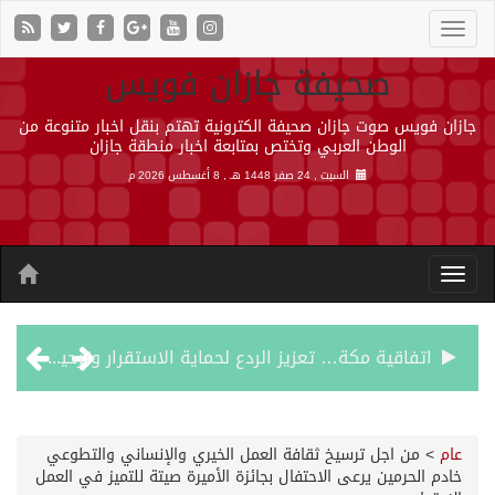
صحيفة جازان فويس
جازان فويس صوت جازان صحيفة الكترونية تهتم بنقل اخبار متنوعة من
الوطن العربي وتختص بمتابعة اخبار منطقة جازان
السبت , 24 صفر 1448 هـ ,
8 أغسطس 2026 م
اتفاقية مكة… تعزيز الردع لحماية الاستقرار وترحيب اقليمي ودولي بها
الجيش اليمني ينفذ عملية عسكرية ضد الحوثيين رداً على هجماتهم
عام
>
من اجل ترسيخ ثقافة العمل الخيري والإنساني والتطوعي
خادم الحرمين يرعى الاحتفال بجائزة الأميرة صيتة للتميز في العمل
السديس: اتفاقية مكة تجسد مكانة المملكة الدينية وريادتها الحضارية والعالمية