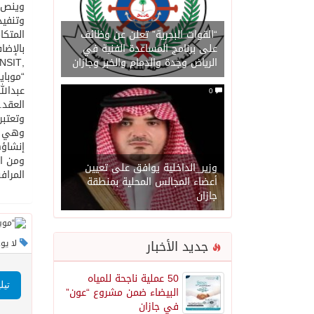
وتنفيذ
“القوات البحرية” تعلن عن وظائف
المتكا
على برنامج المساعدة الفنية في
الرياض وجدة والدمام والخبر وجازان
“موباي
0
العقد.
وتعتبر
إنشاؤها في الم
وزير_الداخلية يوافق على تعيين
المراف
أعضاء المجالس المحلية بمنطقة
جازان
جديد الأخبار
لا يو
50 عملية ناجحة للمياه
تيل
البيضاء ضمن مشروع “عون”
في جازان