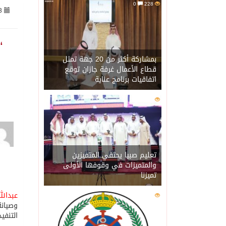
0
228
3
06/08/2026
الاحتلال يهدم محالاً تجارية في مخي
06/08/2026
الهيئة العامة للإحصاء: إنتاج المملكة 
بمشاركة أكثر من 20 جهة تمثل
قطاع الأعمال غرفة جازان توقع
اتفاقيات برنامج عناية
06/08/2026
«الصحة العالمية» تحذر: إي
0
202
06/08/2026
«لدينا كميات هائلة».. ترا
06/08/2026
مركز “استدامة” بجازان يس
تعليم صبيا يحتفي المتميزين
والمتميزات في وقوفها الأولى
تميزنا
06/08/2026
أمير منطقة جازان يكرّم ث
عبدالل
0
202
وصيانة
06/08/2026
القبض على مواطن لنقله (11) مخالفًا لنظام أمن الحدود بمنطقة جاز
التنفي