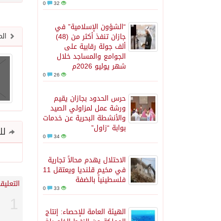
0
32
“الشؤون الإسلامية” في
الم
جازان تنفذ أكثر من (48)
ألف جولة رقابية على
الجوامع والمساجد خلال
شهر يوليو 2026م
0
26
حرس الحدود بجازان يقيم
ورشة عمل لمزاولي الصيد
والأنشطة البحرية عن خدمات
بوابة “زاول”
للم
0
34
الاحتلال يهدم محالاً تجارية
في مخيم قلنديا ويعتقل 11
فلسطينياً بالضفة
التعليقا
0
33
1
الهيئة العامة للإحصاء: إنتاج