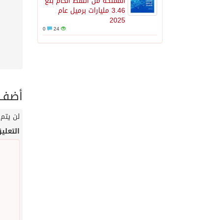
المملكة من النفط الخام بلغ
3.46 مليارات برميل عام
2025
0
24
أضف ت
لن يتم 
التعلي