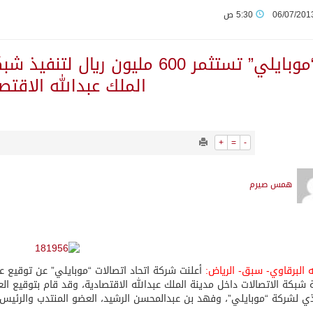
06/07/201
5:30 ص
م قلنديا ويعتقل 11 فلسطينياً بالضفة
“موبايلي” تستثمر 600 مليون ريا
من النفط الخام بلغ 3.46 مليارات برميل عام 2025
الملك عبدالله الاقتص
بولا يتسارع في الكونغو ويتجاوز قدرات الاستجابة
+
=
-
مب يرد على تقارير نفاد الصواريخ الدقيقة بعد حرب إيران والبنتاغون
همس صيرم
تعرض نظم وتقنيات الري الزراعية
لاثة مواطنين لتبرعهم بأجزاء من أعضائهم
ه البرقاوي- سبق- الرياض:
أعلنت شركة اتحاد اتصالات “موبايلي” عن توقيع ع
 شبكة الاتصالات داخل مدينة الملك عبدالله الاقتصادية، وقد قام بتوقيع ال
ان
ذي لشركة “موبايلي”، وفهد بن عبدالمحسن الرشيد، العضو المنتدب والرئيس ال