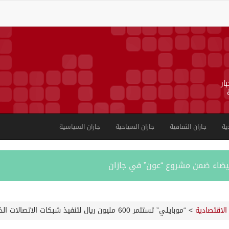
ار
ية
جازان الثقافية
جازان السياحية
جازان السياسية
بية على الجوامع والمساجد خلال شهر يوليو 2026م
الاقتصادية
>
“موبايلي” تستثمر 600 مليون ريال لتنفيذ شبكات الاتصالات الذكية بمدينة الملك عبدالله الاقتصادية
ورشة عمل لمزاولي الصيد والأنشطة البحرية عن خدمات بوابة “زاول