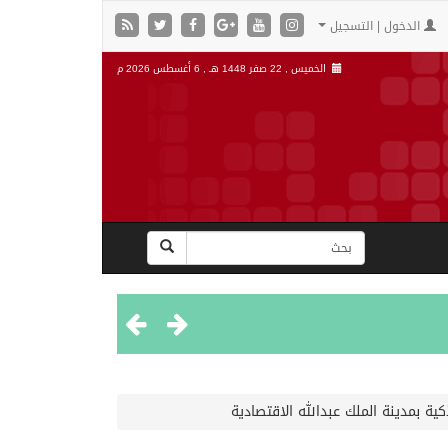
الدخول | التسجيل
الخميس , 22 صفر 1448 هـ ,
6 أغسطس 2026 م
”