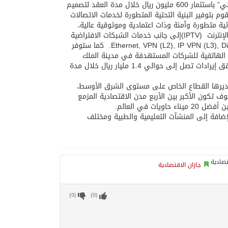
وينص العقد الذي يمتد لمدة 8 سنوات (قابلة للتجديد) على أن تقوم شركة “موبايلي” باستثمار 600 مليون ريال خلال مدة العقد لتصميم
م بتوفير البنية التحتية المتطورة لخدمات الاتصالات
ية متطورة وآمنة وذات اعتمادية وموثوقية عالية،
بالإضافة إلى خدمات مركز المعلومات وخدمات المدن الذكية، كالبث التلفزيوني عبر الإنترنت (IPTV)إلى جانب خدمات الشبكات الافتراضية
,Ethernet, VPN (L2), IP VPN (L3), Direct Internet Access, Broad Band at Work, Business Connect, IP TRANSIT. كما ستوفر
ات الهاتفية للشركات المستهدفة في مدينة الملك
عبدالله الاقتصادية، هذا وسوف يكون التمويل ذاتياً ومصرفياً، ومن المتوقع أن يحقق إيرادات تصل إلى حوالي 1.4 مليار ريال خلال مدة
ي يديرها القطاع الخاص على مستوى الشرق الأوسط،
متكاملة على مساحة 180 كم2 بواجهة بحرية تصل إلى 38 كم2، وسوف تكون الأكبر بين الأربع مدن الاقتصادية المزمع
وما يقرب من 115 ألف وحدة سكنية، بالإضافة إلى المنشآت التعليمية والطبية ومختلف
جازان الاقتصادية
)
0
(
)
0
(