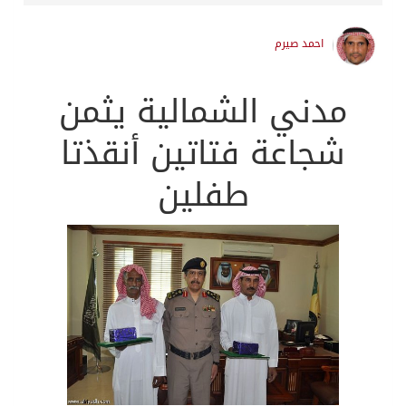
احمد صيرم
مدني الشمالية يثمن
شجاعة فتاتين أنقذتا
طفلين