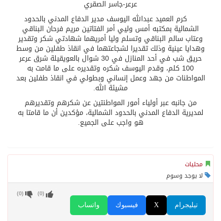
عرعر-جاسر الصقري
كرم العميد عبدالله اليوسف مدير الدفاع المدني بالحدود
الشمالية بمكتبه أمس وليي أمر الفتاتين مريم فرحان البناقي
وعتاب سالم البناقي وتسلم وليا أمريهما شهادتي شكر وتقدير
وهدايا عينية وذلك تقديرا لشجاعتهما في انقاذ طفلين من وسط
حريق شب في أحد المنازل في 30 شوال بالعويقيلة شرق عرعر
100 كلم، وقدم اليوسف شكره وتقديره على ما قامت به
المواطنات من جهد وعمل إنساني وبطولي في انقاذ طفلين بعد
مشيئة الله.
من جانبه عبر أولياء أمور المواطنتين عن شكرهم وتقديرهم
لمديرية الدفاع المدني بالحدود الشمالية، مؤكدين أن ما قامتا به
هو واجب على الجميع.
محليات
لا يوجد وسوم
)
0
(
)
0
(
تيليجرام
X
فيسبوك
واتساب