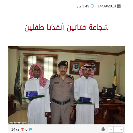
14/09/2013
3:49 ص
جراء عدوان الاحتلال المتواصل على مخيم قلنديا إصابة 48 فلسطينيًا
شجاعة فتاتين أنقذتا طفلين
اكتمال استقبال الدفعة الثانية من ضيوف خادم الحرمين الشريفين للعمرة والزيارة في المدينة المنورة
التحالف: إصابة (11) مدنياً في نجران نتيجة اعتداءات حوثية إرهابية
التحالف يعزي الحكومة اليمنية في استشهاد قوات يمنية جراء هجوم حوثي غادر
مصدر سعودي مسؤول: تنسيق بين الميليشيات الحوثية والعراقية وإيران للإعداد لاعتداءات تستهدف المملكة
حالة الطقس المتوقعة اليوم في المملكة
إجتماع المكتب التعريفي للمتقاعدين بالصوارمة-مركز الحكامية
1472
0
+
=
-