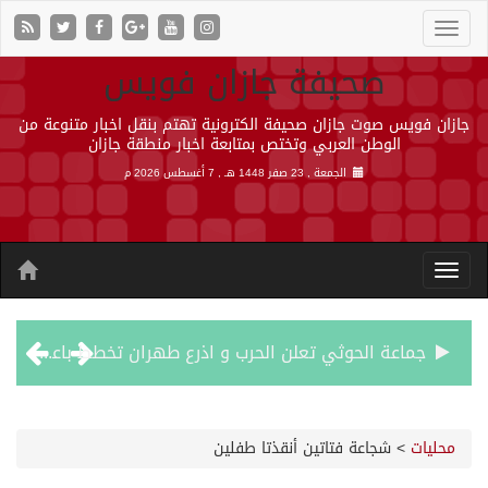
صحيفة جازان فويس
جازان فويس صوت جازان صحيفة الكترونية تهتم بنقل اخبار متنوعة من
الوطن العربي وتختص بمتابعة اخبار منطقة جازان
الجمعة , 23 صفر 1448 هـ ,
7 أغسطس 2026 م
جماعة الحوثي تعلن الحرب و اذرع طهران تخطط باعمال ارهابية واسعة تطال دول الشرق الاوسط
قمة سعودية – تركية – باكستانية في جدة
محليات
>
شجاعة فتاتين أنقذتا طفلين
مقتل شخصين وإصابة 14 إثر انفجار عبوة ناسفة داخل حافلة في ريف دمشق