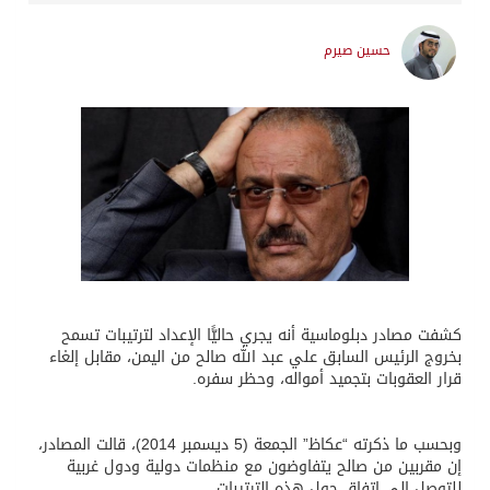
حسين صيرم
كشفت مصادر دبلوماسية أنه يجري حاليًّا الإعداد لترتيبات تسمح
بخروج الرئيس السابق علي عبد الله صالح من اليمن، مقابل إلغاء
قرار العقوبات بتجميد أمواله، وحظر سفره.
وبحسب ما ذكرته “عكاظ” الجمعة (5 ديسمبر 2014)، قالت المصادر،
إن مقربين من صالح يتفاوضون مع منظمات دولية ودول غربية
للتوصل إلى اتفاق حول هذه الترتيبات.