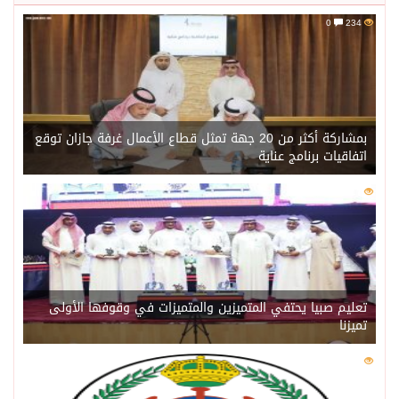
0
234
بمشاركة أكثر من 20 جهة تمثل قطاع الأعمال غرفة جازان توقع
اتفاقيات برنامج عناية
0
217
تعليم صبيا يحتفي المتميزين والمتميزات في وقوفها الأولى
تميزنا
0
211