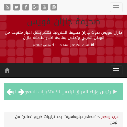
صحيفة جازان فويس
جازان فويس صوت جازان صحيفة الكترونية تهتم بنقل اخبار متنوعة من
الوطن العربي وتختص بمتابعة اخبار منطقة جازان
السبت , 24 صفر 1448 هـ ,
8 أغسطس 2026 م
رئيس وزراء العراق لرئيس الاستخبارات السعودي: نرفض استخدام أراضينا منطلقاً لأي هجمات
الرياض وأنقرة وإسلام آباد تطلق «اتفاقية مكة» للدفاع
عرب وعجم
>
“مصادر دبلوماسية”: بدء ترتيبات خروج “صالح” من
اليمن
حالة الطقس المتوقعة اليوم في المملكة