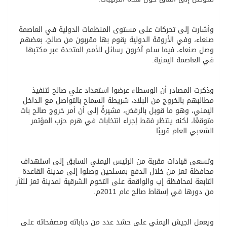
وأشارت إلى تحركات على مستوى المنظمات الدولية في العاصمة
صنعاء، وفي الأروقة الدولية يقوم بها مقربون من صالح، بعضهم
وصل صنعاء، فيما سلم آخرون رسائل للأمم المتحدة عبر مكتبها
في العاصمة اليمنية.
وذكرت المصادر أن الوسطاء عرضوا استعداد علي صالح لتنفيذ
مطالبهم بالخروج من البلاد، شريطة السماح بالتواصل مع الداخل
اليمني، وهو ما قوبل بالرفض، مشيرةً إلى أن أمر خروج صالح بات
متوقعًا، لكنه ينتظر فقط إجراء انتخابات في هرم حزب المؤتمر
الشعبي العام قريبًا.
وتسعى قيادات مقربة من الرئيس اليمني السابق إلى استهداف
محافظة تعز من خلال الدفع بمسلحين وصلوا إلى مدينة القاعدة
التابعة لمحافظة إب والواقعة على التخوم الشرقية لمدينة تعز للثأر
من دورها في إسقاط صالح عام 2011م.
ويعمل الجيش اليمني على حشد عدد من دباباته ومصفحاته على