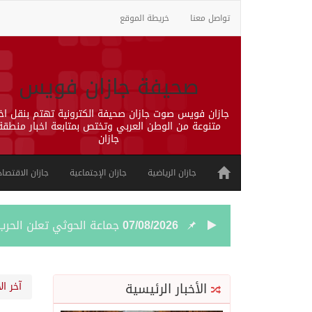
تواصل معنا
خريطة الموقع
صحيفة جازان فويس
جازان فويس صوت جازان صحيفة الكترونية تهتم بنقل اخب
متنوعة من الوطن العربي وتختص بمتابعة اخبار منطقة
جازان
جازان الرياضية
جازان الإجتماعية
جازان الاقتصاد
07/08/2026
جماعة الحوثي تعلن الحر
07/08/2026
قمة سعودية – تركية – ب
الأخبار الرئيسية
آخر ال
07/08/2026
مقتل شخصين وإصابة 14 إثر انفجار عبوة ناسفة داخل حافلة في ريف دمشق