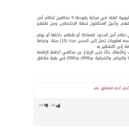
قبضت دوريات الإدارة العامة للمجاهدين بمنطقة جازان على مقيم من الجنسية الإثيوبية لنقله في مركبة يقودها 9 مخالفين لنظام أمن
 بحقهم، وأحيل المخالفون لجهة الاختصاص، ومن نقلهم
نظام أمن الحدود للمملكة أو نقلهم داخلها أو يوفر
لهم المأوى أو يقدم لهم أي مساعدة أو خدمة بأي شكل من الأشكال، يعرض نفسه لعقوبات تصل إلى السجن مدة (15) سنة، وغرامة
ة إلى التشهير به.
الأمانة، حاثًا على الإبلاغ عن مخالفي أنظمة الإقامة
والعمل وأمن الحدود على الرقم (911) في مناطق مكة المكرمة والمدينة المنورة والرياض والشرقية، و(999) و(996) في بقية مناطق
أخبار
,
أخبار المناطق
,
عام
)
0
(
)
0
(