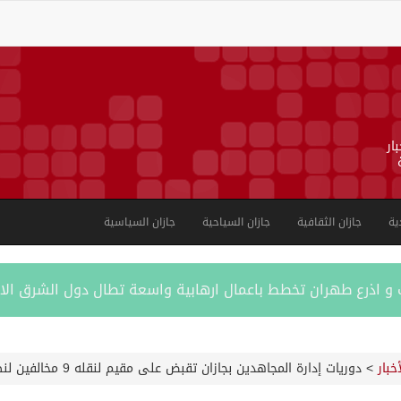
ار
ية
جازان الثقافية
جازان السياحية
جازان السياسية
ب و اذرع طهران تخطط باعمال ارهابية واسعة تطال دول الشرق ال
اكستانية في جدة
أخبار
>
دوريات إدارة المجاهدين بجازان تقبض على مقيم لنقله 9 مخالفين لنظام أمن الحدود