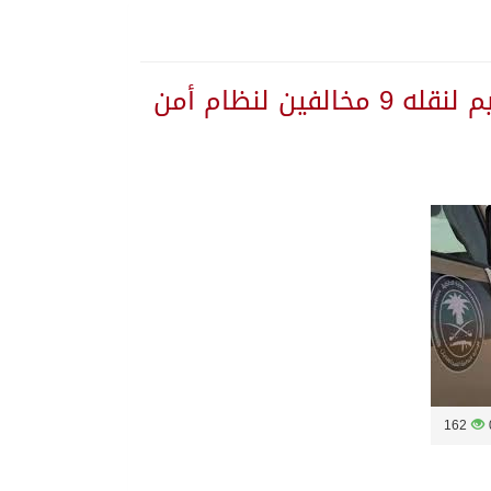
دوريات إدارة المجاهدين بجازان تقبض على مقيم لنقله 9 مخالفين لنظام أمن
ة المنورة
 تستهدف المملكة
162