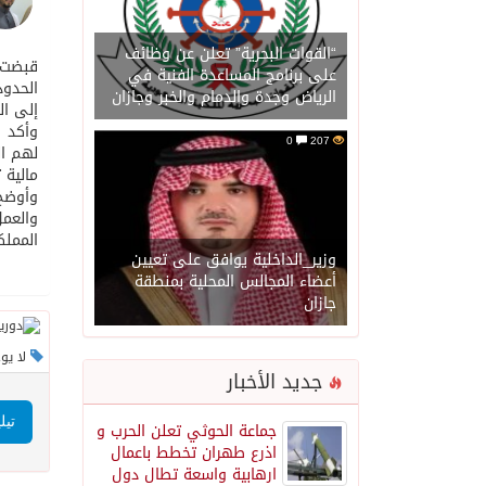
“القوات البحرية” تعلن عن وظائف
على برنامج المساعدة الفنية في
الحدود
الرياض وجدة والدمام والخبر وجازان
إلى الن
وأكد ا
0
207
مالية 
وأوضح 
المملك
وزير_الداخلية يوافق على تعيين
أعضاء المجالس المحلية بمنطقة
جازان
لا يو
جديد الأخبار
تيل
جماعة الحوثي تعلن الحرب و
اذرع طهران تخطط باعمال
ارهابية واسعة تطال دول