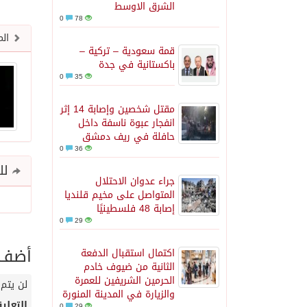
الشرق الاوسط
0
78
الم
قمة سعودية – تركية –
باكستانية في جدة
0
35
مقتل شخصين وإصابة 14 إثر
انفجار عبوة ناسفة داخل
حافلة في ريف دمشق
0
36
للم
جراء عدوان الاحتلال
المتواصل على مخيم قلنديا
إصابة 48 فلسطينيًا
0
29
أضف ت
اكتمال استقبال الدفعة
الثانية من ضيوف خادم
الحرمين الشريفين للعمرة
لن يتم 
والزيارة في المدينة المنورة
التعلي
0
29