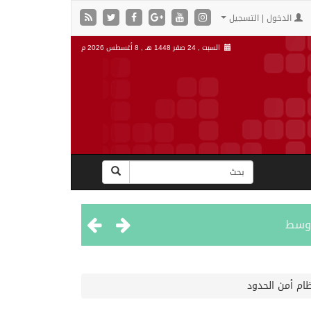
الدخول | التسجيل
السبت , 24 صفر 1448 هـ ,
8 أغسطس 2026 م
اوسط