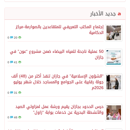
جديد الأخبار
إجتماع المكتب التعريفي للمتقاعدين بالصوارمة-مركز
الحكامية
0
20
50 عملية ناجحة للمياه البيضاء ضمن مشروع “عون” في
جازان
0
41
“الشؤون الإسلامية” في جازان تنفذ أكثر من (48) ألف
جولة رقابية على الجوامع والمساجد خلال شهر يوليو
2026م
0
31
حرس الحدود بجازان يقيم ورشة عمل لمزاولي الصيد
والأنشطة البحرية عن خدمات بوابة “زاول”
0
46