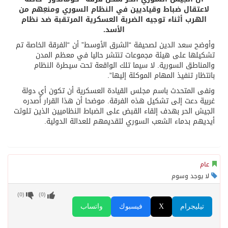
لاعتقال ضباط وقياديين في النظام السوري ومنعِهم من
الهرب أثناء توجيه الضربة العسكرية المرتقبة ضد نظام
الأسد.
وأوضح سعد الدين لصحيفة “الشرق الأوسط” أن “الفرقة الخاصة تم
تشكيلها على هيئة مجموعات تنتشر حاليا في معظم المدن
والمناطق السورية. لا سيما تلك الواقعة تحت سيطرة النظام
بانتظار تنفيذ المهام الموكلة إليها”.
ونفى المتحدث باسم مجلس القيادة العسكرية أن تكون أي دولة
غربية دعت إلى تشكيل هذه الفرقة. موضحا أن هذا القرار أصدره
الجيش الحر بهدف إلقاء القبض على الضباط النظاميين الذين تلوثت
أيديهم بدماء الشعب السوري لتقديمهم للعدالة الدولية.
عام
لا يوجد وسوم
)
0
(
)
0
(
تيليجرام
X
فيسبوك
واتساب