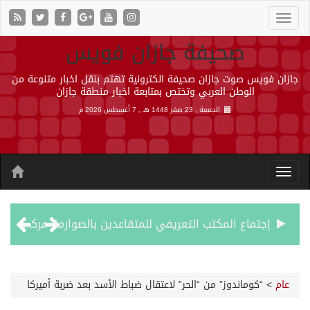
صحيفة جازان فويس
جازان فويس صوت جازان صحيفة الكترونية تهتم بنقل اخبار متنوعة من
الوطن العربي وتختص بمتابعة اخبار منطقة جازان
الجمعة , 23 صفر 1448 هـ ,
7 أغسطس 2026 م
إجتماع المكتب التعريفي للمتقاعدين بالصوارمة-مركز الحكامية
50 عملية ناجحة للمياه البيضاء ضمن مشروع “عون” في جازان
عام
>
“كوماندوز” من “الحر” لاعتقال ضباط الأسد بعد ضربة أميركا
“الشؤون الإسلامية” في جازان تنفذ أكثر من (48) ألف جولة رقابية على الجوامع والمساجد خلال شهر يوليو 2026م