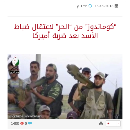
09/09/2013
1:56 م
حرس الحدود بجازان يقيم ورشة عمل لمزاولي الصيد والأنشطة البحرية عن خدمات بوابة “زاول”
“كوماندوز” من “الحر” لاعتقال ضباط
الأسد بعد ضربة أميركا
الاحتلال يهدم محالاً تجارية في مخيم قلنديا ويعتقل 11 فلسطينياً بالضفة
الهيئة العامة للإحصاء: إنتاج المملكة من النفط الخام بلغ 3.46 مليارات برميل عام 2025
«الصحة العالمية» تحذر: إيبولا يتسارع في الكونغو ويتجاوز قدرات الاستجابة
«لدينا كميات هائلة».. ترامب يرد على تقارير نفاد الصواريخ الدقيقة بعد حرب إيران والبنتاغون يلتزم الصمت
مركز “استدامة” بجازان يستعرض نظم وتقنيات الري الزراعية
أمير منطقة جازان يكرّم ثلاثة مواطنين لتبرعهم بأجزاء من أعضائهم
1400
0
+
=
-