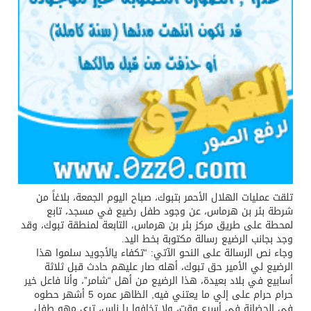
تلقت عمليات الهلال الأحمر بتبوك، صباح اليوم الجمعة، بلاغاً من
شرطة بئر بن هرماس، عن وجود طفل رضيع في مسجد، تابع
لمحطة على طريق مركز بئر بن هرماس، التابعة لمنطقة تبوك، وقد
وجد بجانب الرضيع رسالة مكتوبة بخط اليد.
وجاء نص الرسالة على النحو الآتي: “تكفاء يالأجويد سلموا هذا
الرضيع لي الأمير حق تبوك، أهله صار عليهم حادث قبل ثلاثة
أسابيع في بلاد بعيدة، هذا الرضيع من أهل “شامر”، وأنا فاعل خير
حرام حرام على إلي ما يعتني فيه, الظاهر عمره 5 أشهر حطوه
في الحضانة في أسرع وقت، ولا تخافوا يا ناس، ترى مهو طفل