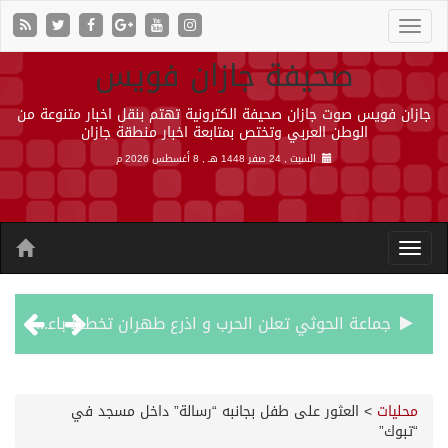
صحيفة جازان فويس
جازان فويس صوت جازان صحيفة الكترونية تهتم بنقل اخبار متنوعة من
الوطن العربي وتختص بمتابعة اخبار منطقة جازان
السبت , 24 صفر 1448 هـ ,
8 أغسطس 2026 م
جماعة الحوثي تعلن الحرب و اذرع طهران تخطط باعمال ارهابية واسعة تطال دول الشرق الاوسط
قمة سعودية – تركية – باكستانية في جدة
محليات
>
العثور على طفل بجانبه “رسالة” داخل مسجد في
“تبوك”
مقتل شخصين وإصابة 14 إثر انفجار عبوة ناسفة داخل حافلة في ريف دمشق