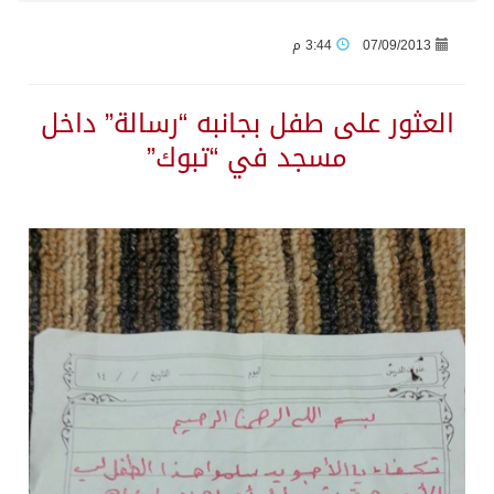
07/09/2013
3:44 م
جراء عدوان الاحتلال المتواصل على مخيم قلنديا إصابة 48 فلسطينيًا
العثور على طفل بجانبه “رسالة” داخل
اكتمال استقبال الدفعة الثانية من ضيوف خادم الحرمين الشريفين للعمرة والزيارة في المدينة المنورة
مسجد في “تبوك”
التحالف: إصابة (11) مدنياً في نجران نتيجة اعتداءات حوثية إرهابية
التحالف يعزي الحكومة اليمنية في استشهاد قوات يمنية جراء هجوم حوثي غادر
مصدر سعودي مسؤول: تنسيق بين الميليشيات الحوثية والعراقية وإيران للإعداد لاعتداءات تستهدف المملكة
حالة الطقس المتوقعة اليوم في المملكة
إجتماع المكتب التعريفي للمتقاعدين بالصوارمة-مركز الحكامية