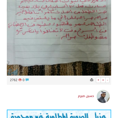
2762
0
+
=
-
حسين صيرم