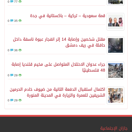
0
77
قمة سعودية – تركية – باكستانية في جدة
0
35
مقتل شخصين وإصابة 14 إثر انفجار عبوة ناسفة داخل
حافلة في ريف دمشق
0
36
جراء عدوان الاحتلال المتواصل على مخيم قلنديا إصابة
48 فلسطينيًا
0
29
اكتمال استقبال الدفعة الثانية من ضيوف خادم الحرمين
الشريفين للعمرة والزيارة في المدينة المنورة
0
29
جازان الإجتماعية