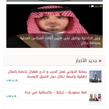
0
202
وزير_الداخلية يوافق على تعيين أعضاء المجالس المحلية
بمنطقة جازان
جديد الأخبار
جماعة الحوثي تعلن الحرب و اذرع طهران تخطط باعمال
ارهابية واسعة تطال دول الشرق الاوسط
0
10
قمة سعودية – تركية – باكستانية في جدة
0
9