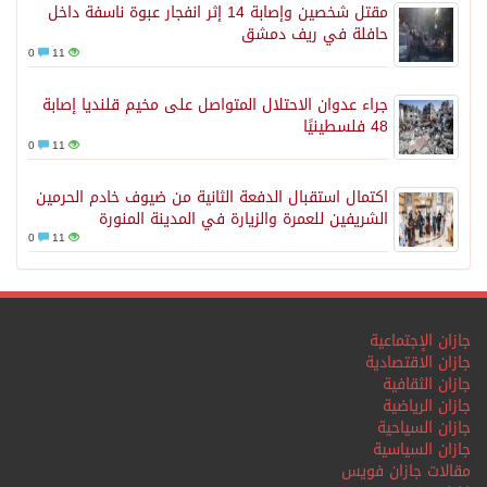
مقتل شخصين وإصابة 14 إثر انفجار عبوة ناسفة داخل
حافلة في ريف دمشق
0
11
جراء عدوان الاحتلال المتواصل على مخيم قلنديا إصابة
48 فلسطينيًا
0
11
اكتمال استقبال الدفعة الثانية من ضيوف خادم الحرمين
الشريفين للعمرة والزيارة في المدينة المنورة
0
11
جازان الإجتماعية
جازان الاقتصادية
جازان الثقافية
جازان الرياضية
جازان السياحية
جازان السياسية
مقالات جازان فويس