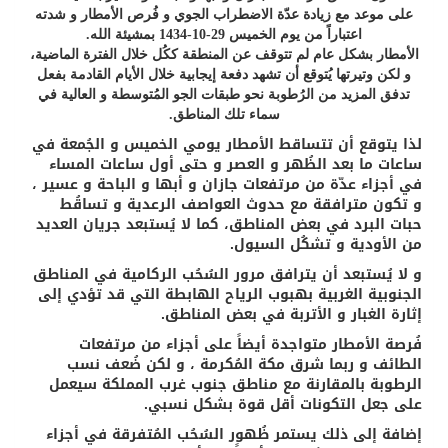
على موعد مع زيادة عدّة الاضطراب الجوي و فُرص الأمطار و شدته
اعتباراً من يوم الخميس 29-10-1434 بمشيئة الله.
الأمطار بشكل عام لم تتوقف عن المنطقة ككُل خلال الفترة الماضية،
و لكن وتيرتها يُتوقع أن تشهد دفعة إيجابية خلال الأيام القادمة بفعل
تدفق المزيد من الرُطوبة نحو طبقات الجو المُتوسطة و العالية في
سماء تلك المناطق.
لذا يتوقع أن تتساقط الأمطار يومي الخميس و الجُمعة في
ساعات ما بعد الظُهر و العصر و حتى أول ساعات المساء
في أجزاء عدّة من مرتفعات جازان و أبها و الباحة و عسير ،
و تكون مترافقة مع حدوث العواصف الرعدية و تساقُط
حبات البرد في بعض المناطق، كما لا يُستبعد جريان العديد
من الأودية و تشكُل السيول.
و لا يُستبعد أن يترافق مرور السُحُب الركامية في المناطق
الجنوبية الغربية بهبوب الرياح الهابطة التي قد تؤدي إلى
إثارة الغبار و الأتربة في بعض المناطق.
فُرصة الأمطار متواجدة أيضاً على أجزاء من مرتفعات
الطائف و ربما شرق مكة المُكرمة ، و لكن ضُعف نسب
الرطوبة بالمقارنة مع مناطق جنوب غرب المملكة سيعمل
على جعل التكونات أقل قوة بشكل نسبي.
إضافة إلى ذلك يستمر ظُهور السُحُب المُتفرقة في أجزاء