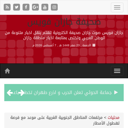
صحيفة جازان فويس
جازان فويس صوت جازان صحيفة الكترونية تهتم بنقل اخبار متنوعة من
الوطن العربي وتختص بمتابعة اخبار منطقة جازان
الجمعة , 23 صفر 1448 هـ ,
7 أغسطس 2026 م
جماعة الحوثي تعلن الحرب و اذرع طهران تخطط باعمال ارهابية واسعة تطال دول الشرق الاوسط
قمة سعودية – تركية – باكستانية في جدة
محليات
>
مرتفعات المناطق الجنوبية الغربية على موعد مع فرصة
لهطول الأمطار
مقتل شخصين وإصابة 14 إثر انفجار عبوة ناسفة داخل حافلة في ريف دمشق