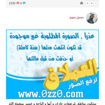
1535
0
+
=
-
حسين صيرم
ستكون مناطق مُرتفعات جازان و أبها و الباحة و عسير بمشيئة الله