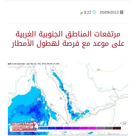
05/09/2013
9:22 م
جراء عدوان الاحتلال المتواصل على مخيم قلنديا إصابة 48 فلسطينيًا
مرتفعات المناطق الجنوبية الغربية
اكتمال استقبال الدفعة الثانية من ضيوف خادم الحرمين الشريفين للعمرة والزيارة في المدينة المنورة
على موعد مع فرصة لهطول الأمطار
التحالف: إصابة (11) مدنياً في نجران نتيجة اعتداءات حوثية إرهابية
التحالف يعزي الحكومة اليمنية في استشهاد قوات يمنية جراء هجوم حوثي غادر
مصدر سعودي مسؤول: تنسيق بين الميليشيات الحوثية والعراقية وإيران للإعداد لاعتداءات تستهدف المملكة
حالة الطقس المتوقعة اليوم في المملكة
إجتماع المكتب التعريفي للمتقاعدين بالصوارمة-مركز الحكامية