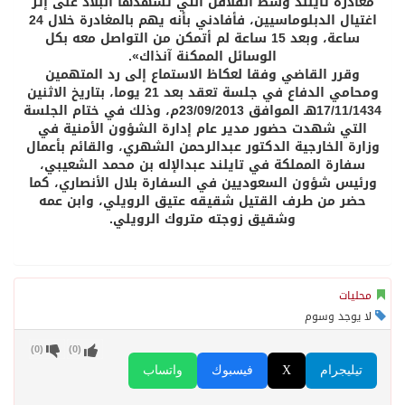
مغادرة تايلند وسط القلاقل التي تشهدها البلاد على إثر
اغتيال الدبلوماسيين، فأفادني بأنه يهم بالمغادرة خلال 24
ساعة، وبعد 15 ساعة لم أتمكن من التواصل معه بكل
الوسائل الممكنة آنذاك».
وقرر القاضي وفقا لعكاظ الاستماع إلى رد المتهمين
ومحامي الدفاع في جلسة تعقد بعد 21 يوما، بتاريخ الاثنين
17/11/1434هـ الموافق 23/09/2013م، وذلك في ختام الجلسة
التي شهدت حضور مدير عام إدارة الشؤون الأمنية في
وزارة الخارجية الدكتور عبدالرحمن الشهري، والقائم بأعمال
سفارة المملكة في تايلند عبدالإله بن محمد الشعيبي،
ورئيس شؤون السعوديين في السفارة بلال الأنصاري، كما
حضر من طرف القتيل شقيقه عتيق الرويلي، وابن عمه
وشقيق زوجته متروك الرويلي.
محليات
لا يوجد وسوم
)
0
(
)
0
(
تيليجرام
X
فيسبوك
واتساب