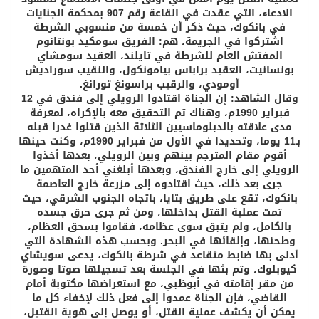
الادعاء، التي عقدت في القاعة رقم 907 بمحكمة الجنايات
في بانكوك، حيث ذكر أن خمسة من منسوبي الشرطة
اشتركوا في الجريمة، هم: الفريق سومكيد بونتانوم
المفتش العام للشرطة في تايلند، العقيد سومشاي
بونسانيت، العقيد براباس بيامونكول، والنقيب سوراديش
أومودي، والرقيب براسونغ تورانغ.
وقال الشاهد: إن الجناة اقتادوا الرويلي إلى فندق في 12
فبراير 1990م، وهناك تم التحقيق معه بالإكراه، لمعرفة
مدى علاقته بالدبلوماسيين الثلاثة الذين قتلوا غدرا قبله
بـ11 يوما، وتحديدا في الأول من فبراير 1990م، وكنت حينها
أقوم مقام المترجم بينهم وبين الرويلي، بعدها أخذوا
الرويلي إلى خارج الفندق، وبعدها أبلغني أحد المتهمين ما
جرى بعد ذلك، حيث اقتادوه إلى مزرعة خارج العاصمة
بانكوك، تقع على طريق بتايا، باتجاه الجنوب الشرقي، حيث
تمت عملية القتل بداخلها، ومن ثم جرى حرق جسده
بالكامل، ولم يتبق سوى عظامه، فقاموا بسحق العظام،
وطحنها، وإلقائها في البحر. وبحسب هذه الشهادة التي
أدلى بها ضابط متقاعد في شرطة بانكوك، يدعى سويشاي
كيوبلوك، وتم بثها في الجلسة بعد تسجيلها صوتا وصورة
من مقر إقامته في أبوظبي، مع استعراضها مكتوبة أمام
القاضي، فإن الجناة عمدوا إلى فعل ذلك لإخفاء كل ما
يمكن أن يكشف عملية القتل، أو يوصل إلى هوية القتيل،