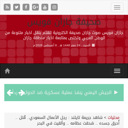
صحيفة جازان فويس
جازان فويس صوت جازان صحيفة الكترونية تهتم بنقل اخبار متنوعة من
الوطن العربي وتختص بمتابعة اخبار منطقة جازان
السبت , 24 صفر 1448 هـ ,
8 أغسطس 2026 م
الجيش اليمني ينفذ عملية عسكرية ضد الحوثيين رداً على هجماتهم
السديس: اتفاقية مكة تجسد مكانة المملكة الدينية وريادتها الحضارية والعالمية
محليات
>
شاهد جريمة تايلند : رجل الأعمال السعودي.. قُتل ..
أُحرق جسده .. سُحقت عظامه .. وألقيت في البحر
وزير الدفاع: اتفاقية مكة تسهم في دعم أمن واستقرار المنطقة والعالم