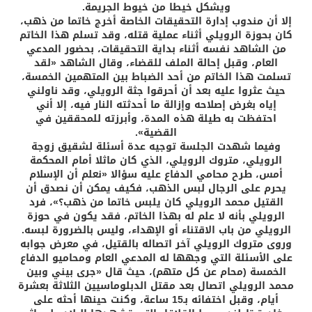
ويشكل خيطا من خيوط الجريمة.
إلا أن مندوب إدارة التحقيقات الخاصة أخرج خاتما من ذهب،
كان بحوزة الرويلي أثناء عملية قتله، وقد تسلم هذا الخاتم
من الشاهد نفسه أثناء بداية التحقيقات، بحضور المدعي
العام، وقبل إحالة الملف للقضاء، وقال الشاهد «لقد
تسلمت هذا الخاتم من أحد الضباط بين المتهمين الخمسة،
حيث عثروا عليه بعد أن أحرقوا جثة الرويلي، وقد ناولني
إياه بغرض إصلاحه وإزالة ما أحدثته النار فيه، إلا أني
احتفظت به طيلة هذه المدة، وأبرزته للمحققين في
القضية».
وفيما شهدت الجلسة توجيه عدة أسئلة لشقيق زوجة
الرويلي، متروك الرويلي، الذي كان ماثلا أمام المحكمة
أمس، طرح محامي الدفاع عليه سؤالا «نعلم أن الإسلام
يحرم على الرجال لبس الذهب، فكيف يمكن أن نصدق أن
القتيل محمد الرويلي كان يلبس خاتما من ذهب؟»، فرد
الرويلي بأنه لا علم له بهذا الخاتم، فقد يكون في حوزة
الرويلي من باب الاقتناء أو الإهداء، وليس بالضرورة لبسه.
وروى متروك الرويلي آخر اتصاله بالقتيل، في معرض جوابه
على الأسئلة التي وجهها له المدعي العام ومحاميو الدفاع
الخمسة (محام عن كل متهم)، حيث قال «جرى بيني وبين
محمد الرويلي اتصال بعد مقتل الدبلوماسيين الثلاثة بعشرة
أيام، وقبل اختفائه بـ15 ساعة، وكنت حينها أحثه على