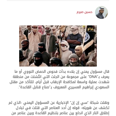
حسين صيرم
قال مسؤول يمني إن بلاده بدأت فحوص الحمض النووي أو ما
يعرف بـ”DNA” على مجموعة من الجثث التي انتُشلت من منطقة
شهدت عملية واسعة لمكافحة الإرهاب قبل أيام، للتأكد من مقتل
السعودي إبراهيم العسيري المعروف بـ”صناع قنابل القاعدة”.
ونقلت شبكة “سي إن إن” الإخبارية عن المسؤول اليمني -الذي لم
تكشف عن هويته- قوله إن أحد العناصر التي قتلت في تبادل
إطلاق النار الذي اندلع بين عناصر بتنظيم القاعدة وبين عناصر من