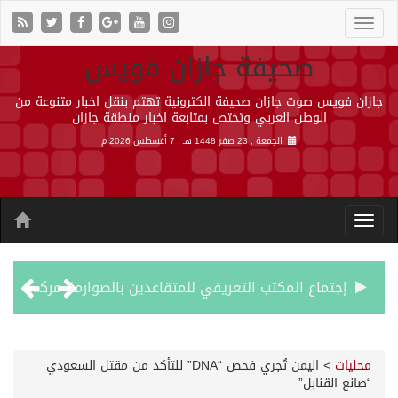
صحيفة جازان فويس
جازان فويس صوت جازان صحيفة الكترونية تهتم بنقل اخبار متنوعة من
الوطن العربي وتختص بمتابعة اخبار منطقة جازان
الجمعة , 23 صفر 1448 هـ ,
7 أغسطس 2026 م
إجتماع المكتب التعريفي للمتقاعدين بالصوارمة-مركز الحكامية
50 عملية ناجحة للمياه البيضاء ضمن مشروع “عون” في جازان
محليات
>
اليمن تُجري فحص “DNA” للتأكد من مقتل السعودي
“صانع القنابل”
“الشؤون الإسلامية” في جازان تنفذ أكثر من (48) ألف جولة رقابية على الجوامع والمساجد خلال شهر يوليو 2026م