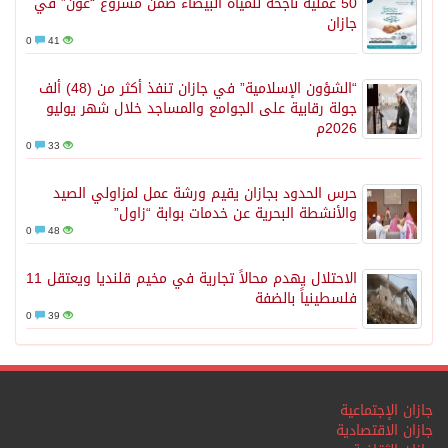
50 عملية ناجحة للمياه البيضاء ضمن مشروع “عون” في
جازان
0
41
“الشؤون الإسلامية” في جازان تنفذ أكثر من (48) ألف
جولة رقابية على الجوامع والمساجد خلال شهر يوليو
2026م
0
33
حرس الحدود بجازان يقيم ورشة عمل لمزاولي الصيد
والأنشطة البحرية عن خدمات بوابة “زاول”
0
48
الاحتلال يهدم محالاً تجارية في مخيم قلنديا ويعتقل 11
فلسطينياً بالضفة
0
39
جازان الإجتماعية
جازان الاقتصادية