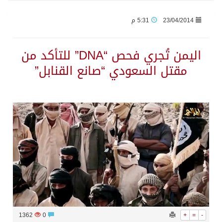
23/04/2014
5:31 م
حرس الحدود بجازان يقيم ورشة عمل لمزاولي الصيد والأنشطة البحرية عن خدمات بوابة “زاول”
اليمن تُجري فحص “DNA” للتأكد من
الاحتلال يهدم محالاً تجارية في مخيم قلنديا ويعتقل 11 فلسطينياً بالضفة
مقتل السعودي “صانع القنابل”
الهيئة العامة للإحصاء: إنتاج المملكة من النفط الخام بلغ 3.46 مليارات برميل عام 2025
«الصحة العالمية» تحذر: إيبولا يتسارع في الكونغو ويتجاوز قدرات الاستجابة
«لدينا كميات هائلة».. ترامب يرد على تقارير نفاد الصواريخ الدقيقة بعد حرب إيران والبنتاغون يلتزم الصمت
مركز “استدامة” بجازان يستعرض نظم وتقنيات الري الزراعية
أمير منطقة جازان يكرّم ثلاثة مواطنين لتبرعهم بأجزاء من أعضائهم
1362
0
+
=
-