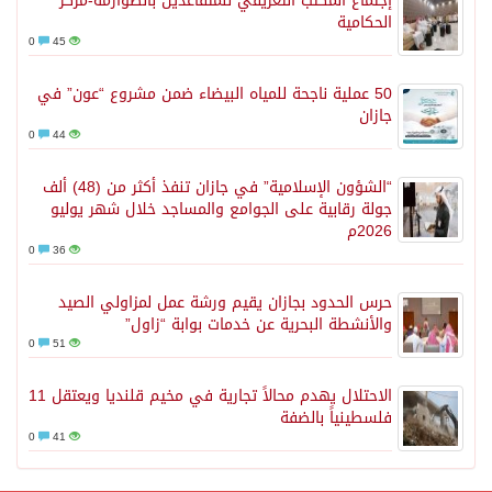
إجتماع المكتب التعريفي للمتقاعدين بالصوارمة-مركز
الحكامية
0
45
50 عملية ناجحة للمياه البيضاء ضمن مشروع “عون” في
جازان
0
44
“الشؤون الإسلامية” في جازان تنفذ أكثر من (48) ألف
جولة رقابية على الجوامع والمساجد خلال شهر يوليو
2026م
0
36
حرس الحدود بجازان يقيم ورشة عمل لمزاولي الصيد
والأنشطة البحرية عن خدمات بوابة “زاول”
0
51
الاحتلال يهدم محالاً تجارية في مخيم قلنديا ويعتقل 11
فلسطينياً بالضفة
0
41