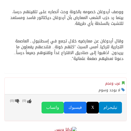
ووصف أردوغان خصومه بالخونة وحث أنصاره على تلقينهم درسا،
بينما رد حزب الشعب المعارض بأن أردوغان ديكتاتور فاسد ومستعد
للتشبث بالسلطة بأي طريقة.
وقال أردوغان عن معارضيه خلال تجمع في إسطنبول ـ العاصمة
التجارية لتركياـ أمس السبت “كلهم خونة.. فلندعهم يفعلون ما
يريدون. اذهبوا إلى صناديق الاقتراع غداً ولقنوهم جميعاً درساً..
دعونا نعطيهم صفعة عثمانية”.
عرب وعجم
لا يوجد وسوم
)
0
(
)
0
(
تيليجرام
X
فيسبوك
واتساب