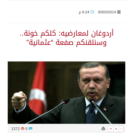
30/03/2014
6:24 م
حرس الحدود بجازان يقيم ورشة عمل لمزاولي الصيد والأنشطة البحرية عن خدمات بوابة “زاول”
أردوغان لمعارضيه: كلكم خونة..
الاحتلال يهدم محالاً تجارية في مخيم قلنديا ويعتقل 11 فلسطينياً بالضفة
وسنلقنكم صفعة “عثمانية”
الهيئة العامة للإحصاء: إنتاج المملكة من النفط الخام بلغ 3.46 مليارات برميل عام 2025
«الصحة العالمية» تحذر: إيبولا يتسارع في الكونغو ويتجاوز قدرات الاستجابة
«لدينا كميات هائلة».. ترامب يرد على تقارير نفاد الصواريخ الدقيقة بعد حرب إيران والبنتاغون يلتزم الصمت
مركز “استدامة” بجازان يستعرض نظم وتقنيات الري الزراعية
أمير منطقة جازان يكرّم ثلاثة مواطنين لتبرعهم بأجزاء من أعضائهم
1372
0
+
=
-