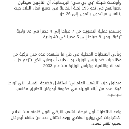
وأوضحت شبكة “بي بي سي” البريطانية، أن الناخبين سيدلون
بأصواتهم في نحو 195 لجنة انتخابية في جميع أنحاء البلاد حيث
يتنافس مرشحون ينتمون إلى 26 حزبا.
وتستمر عملية التصويت من 7 صباحا إلى 4 عصرا في 32 ولاية
تركية، ومن 8 صباحا إلى 5 عصرا في 49 ولاية.
وتأتي الانتخابات المحلية في ظل ما تشهده عدة مدن تركية من
مظاهرات ضد رئيس الوزراء رجب طيب أردوغان، الذي يتزعم حزب
العدالة والتنمية ويترأس الوزارة منذ عام 2003.
ويحاول حزب “الشعب العلماني” استغلال فضيحة الفساد التي تورط
فيها عدد من أبناء الوزراء في حكومة أردوغان لتحقيق مكاسب
سياسية.
وتعد الانتخابات أول فرصة للشعب التركي لقول كلمته منذ اندلاع
الاحتجاجات في يونيو الماضي وبعد اعتقال عدد من حلفاء أردوغان
بسبب تهم فساد.