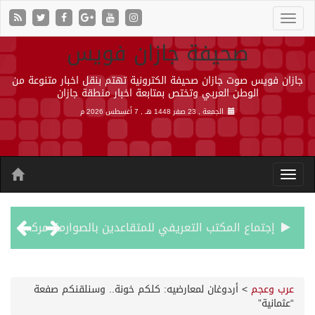
صحيفة جازان فويس
جازان فويس صوت جازان صحيفة الكترونية تهتم بنقل اخبار متنوعة من
الوطن العربي وتختص بمتابعة اخبار منطقة جازان
الجمعة , 23 صفر 1448 هـ ,
7 أغسطس 2026 م
إجتماع المكتب التعريفي للمتقاعدين بالصوارمة-مركز الحكامية
50 عملية ناجحة للمياه البيضاء ضمن مشروع “عون” في جازان
عرب وعجم
>
أردوغان لمعارضيه: كلكم خونة.. وسنلقنكم صفعة
“عثمانية”
“الشؤون الإسلامية” في جازان تنفذ أكثر من (48) ألف جولة رقابية على الجوامع والمساجد خلال شهر يوليو 2026م