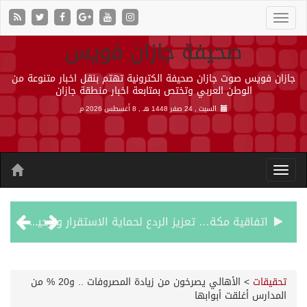
صحيفة جازان فويس
جازان فويس صوت جازان صحيفة الكترونية تهتم بنقل اخبار متنوعة من
الوطن العربي وتختص بمتابعة اخبار منطقة جازان
السبت , 24 صفر 1448 هـ ,
8 أغسطس 2026 م
اتفاقية مكة… تعزيز الردع لحماية الاستقرار وترحيب اقليمي ودولي بها
الجيش اليمني ينفذ عملية عسكرية ضد الحوثيين رداً على هجماتهم
تحقيقات
>
الأهالي يصرخون من زيادة المصروفات .. و20 % من
المدارس أغلقت أبوابها
السديس: اتفاقية مكة تجسد مكانة المملكة الدينية وريادتها الحضارية والعالمية