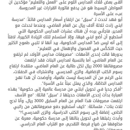
ألقى بعض مُلاك المدارس اللوم على “العمل والتعليم” مؤكدين أن
المواطن البسيط هو مَن يدفع فاتورة القرارات غير المدروسة.
عبء على الأسرة
أبو فهد تحدث لـ “سبق” عن ارتفاع أسعار المدارس قائلاً: “مدرسة
ابني زادت ثلاثة آلاف ريال عن العام الماضي، وعندما تحدثت مع
المدير، فاجأني برده أن هناك عشرات المدارس الحكومية التي
أستطيع أن أضع ابني فيها، وإلا أستسلم لتلك الزيادة الكبيرة، لافتاً
إلى أنه ليس ضدّ المدارس الحكومية، بيد أنها لا تلبي طموح الكثير
حيث التكدُّس في الفصول والإهمال في التعليم”.
بدورها قالت إحدى الأمهات: “مصروفات مدارس الأولاد لم ترتفع
عن العام الماضي، أما بالنسبة لمدارس البنات فقد ارتفعت
مصروفاتها 2000 ريال لكل طالبة عن العام الماضي، منتقدة ارتفاع
رسوم الكتب الإضافية، والزي المدرسي والاشتراك في الحفلات،
على الرغم من أن المدرسة ليست عالمية، وأوضحت أن هذا نهج
المدارس الخاصّة، والذي يمثل عبئاً على الأسرة”.
“أفكر جديا في تحويل ابنتي من مدرسة عالمية إلى حكومية” بهذه
العبارة بدأت إحدى الأمهات حديثها لـ “سبق” قائلة: “مع الأسف
ارتفعت مصروفات هذا العام عن العام السابق 3000 ريال، وأنا لديّ
ثلاث بنات”، متسائلة: “كيف أستطيع دفع مصروفاتهن من راتبي
الخاص، إضافة إلى رسوم الكتب الدراسية، والزى المدرسي؟!”
وأبدت رغبتها في تحويل بناتها إلى مدرسة حكومية، معربة عن
مخاوفها من ضياع فرصة التقديم، مع اقتراب العام الدراسي.
مصروفات باهظة