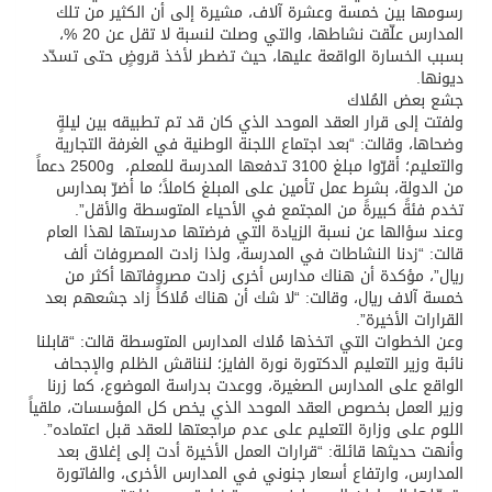
رسومها بين خمسة وعشرة آلاف، مشيرة إلى أن الكثير من تلك
المدارس علّقت نشاطها، والتي وصلت لنسبة لا تقل عن 20 %،
بسبب الخسارة الواقعة عليها، حيث تضطر لأخذ قروضٍ حتى تسدّد
ديونها.
جشع بعض المُلاك
ولفتت إلى قرار العقد الموحد الذي كان قد تم تطبيقه بين ليلةٍ
وضحاها، وقالت: “بعد اجتماع اللجنة الوطنية في الغرفة التجارية
والتعليم؛ أقرّوا مبلغ 3100 تدفعها المدرسة للمعلم، و2500 دعماً
من الدولة، بشرط عمل تأمين على المبلغ كاملاً؛ ما أضرّ بمدارس
تخدم فئةً كبيرةً من المجتمع في الأحياء المتوسطة والأقل”.
وعند سؤالها عن نسبة الزيادة التي فرضتها مدرستها لهذا العام
قالت: “زدنا النشاطات في المدرسة، ولذا زادت المصروفات ألف
ريال”، مؤكدة أن هناك مدارس أخرى زادت مصروفاتها أكثر من
خمسة آلاف ريال، وقالت: “لا شك أن هناك مُلاكاً زاد جشعهم بعد
القرارات الأخيرة”.
وعن الخطوات التي اتخذها مُلاك المدارس المتوسطة قالت: “قابلنا
نائبة وزير التعليم الدكتورة نورة الفايز؛ لنناقش الظلم والإجحاف
الواقع على المدارس الصغيرة، ووعدت بدراسة الموضوع، كما زرنا
وزير العمل بخصوص العقد الموحد الذي يخص كل المؤسسات، ملقياً
اللوم على وزارة التعليم على عدم مراجعتها للعقد قبل اعتماده”.
وأنهت حديثها قائلة: “قرارات العمل الأخيرة أدت إلى إغلاق بعد
المدارس، وارتفاع أسعار جنوني في المدارس الأخرى، والفاتورة