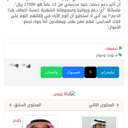
أن أكبر دعم حصلت عليه مدرستي من 13 عاماً هو 17000 ريال”،
متسائلة “أي دعم ورواتبنا ومصروفاتنا الشهرية خمسة أضعاف هذا
الدعم؟! بيد أني لا أستطيع أن ألوم الآباء في إلقائهم اللوم على
مُلاك المدارس؛ فهم مغرر بهم، ويعتقدون أننا بنوك لجمع
الأموال”.
تحقيقات
لا يوجد وسوم
)
0
(
)
0
(
تيليجرام
X
فيسبوك
واتساب
المحتوى التالي
المحتوى السابق
خادم