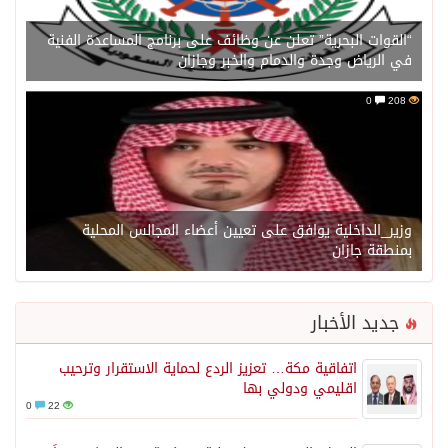
“القوات البحرية” تعلن عن وظائف على برنامج المساعدة الفنية
في الرياض وجدة والدمام والخبر وجازان
0
208
وزير_الداخلية يوافق على تعيين أعضاء المجالس المحلية
بمنطقة جازان
جديد الأخبار
اتفاقية مكة… تعزيز الردع لحماية الاستقرار وترحيب
اقليمي ودولي بها
0
22