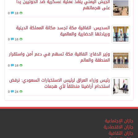
الجيش اليمني ينفذ عملية عسكرية ضد الحوثيين رداً
على هجماتهم
0
18
السديس: اتفاقية مكة تجسد مكانة المملكة الدينية
وريادتها الحضارية والعالمية
0
16
وزير الدفاع: اتفاقية مكة تسهم في دعم أمن واستقرار
المنطقة والعالم
0
18
رئيس وزراء العراق لرئيس الاستخبارات السعودي: نرفض
استخدام أراضينا منطلقاً لأي هجمات
0
24
جازان الإجتماعية
جازان الاقتصادية
جازان الثقافية