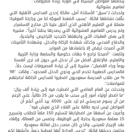
يتحمّلها المواطن البسيط في صورة زيادة مصروفات”.
تعاميم عشوائية
وتحدثت لـ”سبق” الأستاذة أمل، مالكة إحدى المدارس الأهلية التي
علّقت نشاطها قائلة: “بسبب الضغط الموجّه لنا من وزارتنا الموقرة؛
متمثلا في التعليم الأهلي الذي أغلق علينا كل مخارج الاستمرار،
ولم يدرس التعاميم العشوائية التي يصدرها بحقنا أخيراً”، مشيرة
إلى بعض العقبات التي واجهتها كتجديد التراخيص، والبلدية،
والدفاع المدني، وكذلك شهادة الزكاة والدخل، وشهادة التأمينات
التي أصبحت ترفض إلا باعتمادها من الموارد.
وتابعت: “أصبحنا نراجع 6 جهات حكومية والسابعة وزارة التربية
والتعليم، فالإغلاق أفضل من أن ندخل في ديون قد نرى أنفسنا
يوماً وراء القضبان”، مشيرة إلى أن زيادة المصروفات ليست حلاً،
فالمدارس الصغيرة تخدم الحي وذوي الدخل المحدود”، وقالت: “98
% من طلاب المدرسة سعوديون اضطروا للمدارس الخاصّة لحاجتهم
للمواصلات”.
وتحدثت عن العام الماضي التي اضطرت فيه إلى زيادة ألف ريال؛
“ما اضطر أولياء أمور إلى سحب ما يقرب من 25 طالباً، على الرغم
من أن رسوم مدرستي لم تزد على 6500، بيد أنني أعلم أن
المواطن ليس لديه طاقة على الغلاء الذي نعيش فيه”.
وأعربت عن أسفها من اضطرارها لتسليم 150 ملفاً للطلاب وتسريح
15 معلمة سعودية بحاجة إلى الوظيفة، وخمس من العمالة، وإلغاء
عقد الإيجار للمبنى، والذي كان مصدر دخل لعائلة سعودية.
وختمت حديثها قائلة: “تدعي الوزارة أنها تعطينا دعماً، وأعلنها لكم