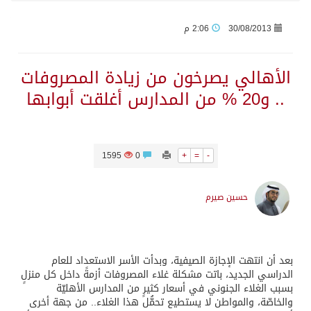
30/08/2013
2:06 م
وزير الدفاع: اتفاقية مكة تسهم في دعم أمن واستقرار المنطقة والعالم
الأهالي يصرخون من زيادة المصروفات
رئيس وزراء العراق لرئيس الاستخبارات السعودي: نرفض استخدام أراضينا منطلقاً لأي هجمات
.. و20 % من المدارس أغلقت أبوابها
الرياض وأنقرة وإسلام آباد تطلق «اتفاقية مكة» للدفاع
1595
0
+
=
-
حالة الطقس المتوقعة اليوم في المملكة
حسين صيرم
جماعة الحوثي تعلن الحرب و اذرع طهران تخطط باعمال ارهابية واسعة تطال دول الشرق الاوسط
قمة سعودية – تركية – باكستانية في جدة
بعد أن انتهت الإجازة الصيفية، وبدأت الأسر الاستعداد للعام
الدراسي الجديد، باتت مشكلة غلاء المصروفات أزمةً داخل كل منزلٍ
مقتل شخصين وإصابة 14 إثر انفجار عبوة ناسفة داخل حافلة في ريف دمشق
بسبب الغلاء الجنوني في أسعار كثيرٍ من المدارس الأهليّة
والخاصّة، والمواطن لا يستطيع تحمُّل هذا الغلاء.. من جهة أخرى