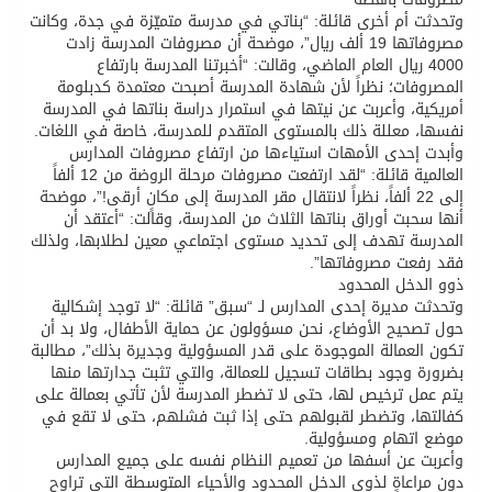
وتحدثت أم أخرى قائلة: “بناتي في مدرسة متميّزة في جدة، وكانت
مصروفاتها 19 ألف ريال”، موضحة أن مصروفات المدرسة زادت
4000 ريال العام الماضي، وقالت: “أخبرتنا المدرسة بارتفاع
المصروفات؛ نظراً لأن شهادة المدرسة أصبحت معتمدة كدبلومة
أمريكية، وأعربت عن نيتها في استمرار دراسة بناتها في المدرسة
نفسها، معللة ذلك بالمستوى المتقدم للمدرسة، خاصة في اللغات.
وأبدت إحدى الأمهات استياءها من ارتفاع مصروفات المدارس
العالمية قائلة: “لقد ارتفعت مصروفات مرحلة الروضة من 12 ألفاً
إلى 22 ألفاً، نظراً لانتقال مقر المدرسة إلى مكانٍ أرقى!”، موضحة
أنها سحبت أوراق بناتها الثلاث من المدرسة، وقالت: “أعتقد أن
المدرسة تهدف إلى تحديد مستوى اجتماعي معين لطلابها، ولذلك
فقد رفعت مصروفاتها”.
ذوو الدخل المحدود
وتحدثت مديرة إحدى المدارس لـ “سبق” قائلة: “لا توجد إشكالية
حول تصحيح الأوضاع، نحن مسؤولون عن حماية الأطفال، ولا بد أن
تكون العمالة الموجودة على قدر المسؤولية وجديرة بذلك”، مطالبة
بضرورة وجود بطاقات تسجيل للعمالة، والتي تثبت جدارتها منها
يتم عمل ترخيص لها، حتى لا تضطر المدرسة لأن تأتي بعمالة على
كفالتها، وتضطر لقبولهم حتى إذا ثبت فشلهم، حتى لا تقع في
موضع اتهام ومسؤولية.
وأعربت عن أسفها من تعميم النظام نفسه على جميع المدارس
دون مراعاةٍ لذوي الدخل المحدود والأحياء المتوسطة التي تراوح