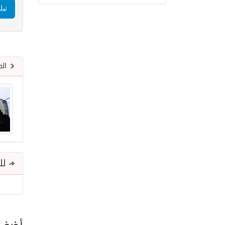
تيل
الم
للم