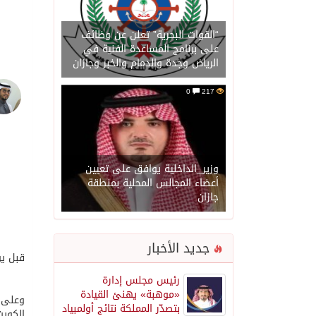
“القوات البحرية” تعلن عن وظائف
على برنامج المساعدة الفنية في
الرياض وجدة والدمام والخبر وجازان
0
217
وزير_الداخلية يوافق على تعيين
أعضاء المجالس المحلية بمنطقة
جازان
جديد الأخبار
قبل يومين من انعقاد
رئيس مجلس إدارة
«موهبة» يهنئ القيادة
بتصدّر المملكة نتائج أولمبياد
الكويت