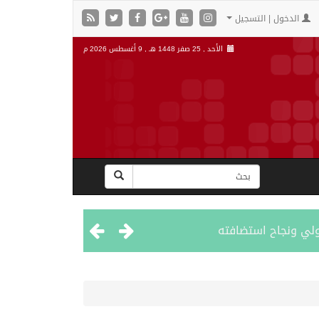
الدخول | التسجيل
الأحد , 25 صفر 1448 هـ ,
9 أغسطس 2026 م
دولي ونجاح استضافته