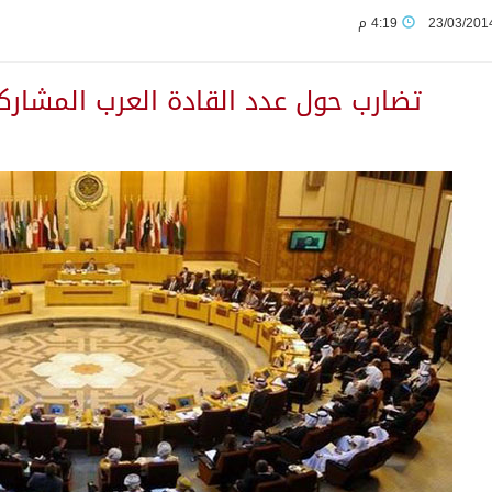
23/03/201
4:19 م
على منطقة جازان
تضارب حول عدد القادة العرب المشارك
يوم في المملكة
زين ليلة عرس آل صيرم
 لحماية الاستقرار وترحيب اقليمي ودولي بها
 عسكرية ضد الحوثيين رداً على هجماتهم
 مكانة المملكة الدينية وريادتها الحضارية والعالمية
ة تسهم في دعم أمن واستقرار المنطقة والعالم