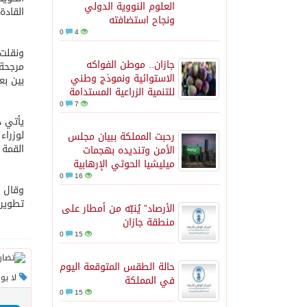
العلوم النووية الدولي
القادة
ونجاح استضافته
0
4
ونقلت 
جازان.. موطن الفواكه
مرجحة 
الاستوائية ونموذج وطني
بين بع
للتنمية الزراعية المستدامة
0
7
يأتي ذ
لوزراء
رحبت المملكة ببيان مجلس
القمة ا
الأمن وتنديده بهجمات
ميليشيا الحوثي الإرهابية
0
16
وقال ن
تطوير 
الأرصاد” يُنبّه من أمطار على
منطقة جازان
0
15
حالة الطقس المتوقعة اليوم
لا يو
في المملكة
0
15