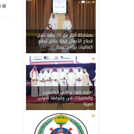
0
240
4
الأرصاد” يُنبّه من أمطار 
09/08/2026
حالة الطقس المتوقعة ال
بمشاركة أكثر من 20 جهة تمثل
09/08/2026
قطاع الأعمال غرفة جازان توقع
اتفاقيات برنامج عناية
أجواء من الحب والتراث ت
08/08/2026
0
221
اتفاقية مكة… تعزيز الردع
08/08/2026
الجيش اليمني ينفذ عملية
08/08/2026
تعليم صبيا يحتفي المتميزين
والمتميزات في وقوفها الأولى
تميزنا
السديس: اتفاقية مكة تجسد
08/08/2026
0
216
وزير الدفاع: اتفاقية مك
08/08/2026