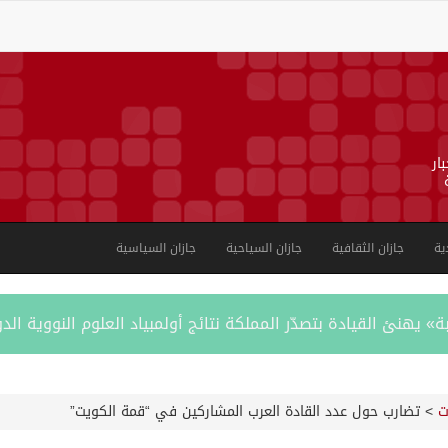
ار
ية
جازان الثقافية
جازان السياحية
جازان السياسية
يهنئ القيادة بتصدّر المملكة نتائج أولمبياد العلوم النووية ال
ستوائية ونموذج وطني للتنمية الزراعية المستدامة
ت
>
تضارب حول عدد القادة العرب المشاركين في “قمة الكويت”
الأمن وتنديده بهجمات ميليشيا الحوثي الإرهابية