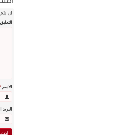
أضف ت
لن يتم 
التعليق
الاسم
*
البريد 