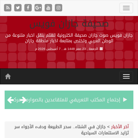
صحيفة جازان فويس
جازان فويس صوت جازان صحيفة الكترونية تهتم بنقل اخبار متنوعة من
الوطن العربي وتختص بمتابعة اخبار منطقة جازان
الجمعة , 23 صفر 1448 هـ ,
7 أغسطس 2026 م
إجتماع المكتب التعريفي للمتقاعدين بالصوارمة-مركز الحكامية
50 عملية ناجحة للمياه البيضاء ضمن مشروع “عون” في جازان
آخر الأخبار
>
جازان في الشتاء.. سحر الطبيعة ودفء الأجواء سر
تَزايد الاستثمارات السياحية
“الشؤون الإسلامية” في جازان تنفذ أكثر من (48) ألف جولة رقابية على الجوامع والمساجد خلال شهر يوليو 2026م