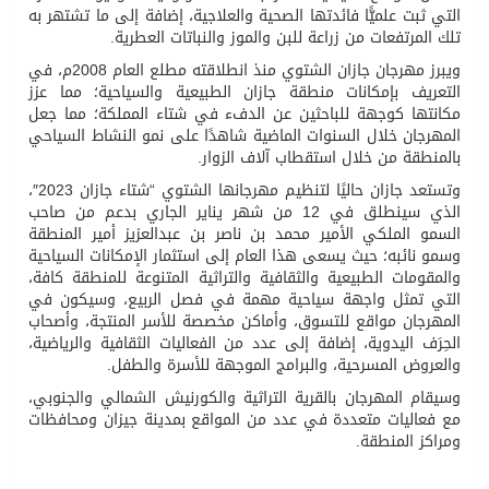
التي ثبت علميًّا فائدتها الصحية والعلاجية، إضافة إلى ما تشتهر به
تلك المرتفعات من زراعة للبن والموز والنباتات العطرية.
ويبرز مهرجان جازان الشتوي منذ انطلاقته مطلع العام 2008م، في
التعريف بإمكانات منطقة جازان الطبيعية والسياحية؛ مما عزز
مكانتها كوجهة للباحثين عن الدفء في شتاء المملكة؛ مما جعل
المهرجان خلال السنوات الماضية شاهدًا على نمو النشاط السياحي
بالمنطقة من خلال استقطاب آلاف الزوار.
وتستعد جازان حاليًا لتنظيم مهرجانها الشتوي “شتاء جازان 2023″،
الذي سينطلق في 12 من شهر يناير الجاري بدعم من صاحب
السمو الملكي الأمير محمد بن ناصر بن عبدالعزيز أمير المنطقة
وسمو نائبه؛ حيث يسعى هذا العام إلى استثمار الإمكانات السياحية
والمقومات الطبيعية والثقافية والتراثية المتنوعة للمنطقة كافة،
التي تمثل واجهة سياحية مهمة في فصل الربيع، وسيكون في
المهرجان مواقع للتسوق، وأماكن مخصصة للأسر المنتجة، وأصحاب
الحِرَف اليدوية، إضافة إلى عدد من الفعاليات الثقافية والرياضية،
والعروض المسرحية، والبرامج الموجهة للأسرة والطفل.
وسيقام المهرجان بالقرية التراثية والكورنيش الشمالي والجنوبي،
مع فعاليات متعددة في عدد من المواقع بمدينة جيزان ومحافظات
ومراكز المنطقة.