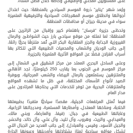
على المستويين المحلي والإقليمي وخاصة خلال فصل الشتاء.
ويُعد شهر “يناير” ذروة الموسم السياحي بالمنطقة؛ حيث اعتدال
أجوائها وانطلاق موسم المهرجانات السياحية والترفيهية المتميزة
سواء في مدينة جيزان أو محافظات المنطقة.
وتحظى جزيرة “فرسان” باهتمام كبير وإقبال من الزائرين على
المنطقة؛ لما تمثله من موقع سياحي بارز حيث الشواطئ والرمال
الفيروزية الجذابة والجزر المتقاربة البكر التي تُعد متنزهًا بحريًّا رائعًا،
إلى جانب الوديان والشعاب والمحميات الطبيعية التي تتكاثر بها
أسراب الغزلان فضلًا عن المواقع الأثرية المتميزة بالجزيرة.
وعلى الساحل البحري الممتد من مركز الشقيق في الشمال إلى
مركز الموسم في الجنوب بما يقارب 250 كيلومترًا، تجد الأهالي
والمتنزهين يستمتعون بالرمال البيضاء والشعب المرجانية، وبوفرة
الصيد لأنواع الأسماك المختلفة، في ظل ما تشهده المواقع
والمتنزهات البحرية من توفر للخدمات التي يحتاجها المرتادون على
مدار العام.
فيما تُمثل المرتفعات الجبلية، مقصدًا سياحيًّا متفردًا بطبيعتها
الخلابة، ومناخها المعتدل، وأمطارها المستمرة، ومدرجاتها الزراعية،
وغاباتها الطبيعية في جبال: (فيفا، والعارضة، وبني مالك،
والعيدابي، والريث، وهروب، وآل تليد، وآل علي، وآل خالد، والحشر،
والجبل الأسود، وقيس، والعبادل)، إلى جانب العديد من الجبال التي
تشكل مواقع سياحية تمتاز بشلالاتها وأوديتها وعيونها الحارة