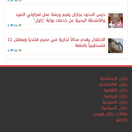
0
39
حرس الحدود بجازان يقيم ورشة عمل لمزاولي الصيد
والأنشطة البحرية عن خدمات بوابة “زاول”
0
54
الاحتلال يهدم محالاً تجارية في مخيم قلنديا ويعتقل 11
فلسطينياً بالضفة
0
42
جازان الإجتماعية
جازان الاقتصادية
جازان الثقافية
جازان الرياضية
جازان السياحية
جازان السياسية
مقالات جازان فويس
كاركتير