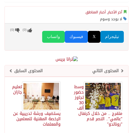
آخر الأخبار
,
أخبار المناطق
لا يوجد وسوم
)
0
(
)
0
(
تيليجرام
X
فيسبوك
واتساب
المحتوى التالي
المحتوى السابق
وسط
تعليم
حضور
جازان
تجاوز
30
ألف
متفرج .. من خلال كرنفال
يستضيف ورشة تدريبية عن
"عالمي".. النصر قدم
الرخصة المهنية للمعلمين
"رونالدو"
والمعلمات