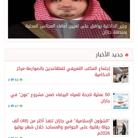
وزير_الداخلية يوافق على تعيين أعضاء المجالس المحلية
بمنطقة جازان
جديد الأخبار
إجتماع المكتب التعريفي للمتقاعدين بالصوارمة-مركز
الحكامية
0
53
50 عملية ناجحة للمياه البيضاء ضمن مشروع “عون” في
جازان
0
47
“الشؤون الإسلامية” في جازان تنفذ أكثر من (48) ألف
جولة رقابية على الجوامع والمساجد خلال شهر يوليو
2026م