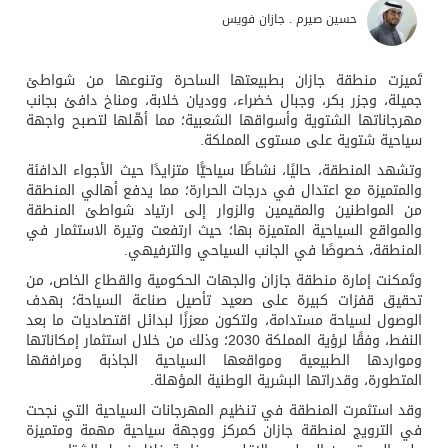
حسين صيرم . جازان فويس
تَميزت منطقة جازان بطبيعتها الساحرة وتنوعها من شواطئ
جميلة، وجزر بكر، وجبال خضراء، ووديان خلابة، ومناخ دافئ بجانب
مهرجاناتها الشتوية وأسواقها الشعبية؛ مما أهّلها لتصبح واجهة
سياحية شتوية على مستوى المملكة.
وتشهد المنطقة، حاليًا، نشاطًا سياحيًّا متزايدًا حيث الأجواء الدافئة
والمتميزة مع اعتدال في درجات الحرارة؛ مما يدفع أهالي المنطقة
من المواطنين والمقيمين والزوار إلى ارتياد شواطئ المنطقة
والمواقع السياحية المتميزة بها؛ حيث ارتفعت وتيرة الاستثمار في
المنطقة، خصوصًا في الجانب السياحي والترفيهي.
وتَمكنت إمارة منطقة جازان والجهات الحكومية والقطاع الخاص، من
تحقيق قفزات كبيرة على صعيد تأصيل صناعة السياحة؛ بهدف
الوصول لسياحة مستدامة، ولتكون معززًا لبدائل اقتصاديات ما بعد
النفط، وفقًا لرؤية المملكة 2030؛ وذلك من خلال استثمار إمكاناتها
ومواردها الطبيعية ومواقعها السياحية الجاذبة ومرافقها
المتطورة، وقدراتها البشرية الوطنية المؤهلة.
وقد استثمرت المنطقة في تنظيم المهرجانات السياحية التي نجحت
في الترويج لمنطقة جازان كمركز ووجهة سياحية مهمة ومتميزة