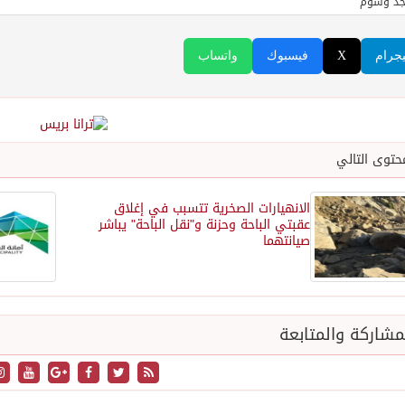
جد وسوم
يجرام
X
فيسبوك
واتساب
حتوى التالي
الانهيارات الصخرية تتسبب في إغلاق
عقبتي الباحة وحزنة و"نقل الباحة" يباشر
صيانتهما
شاركة والمتابعة