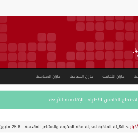
ار
ية
جازان الثقافية
جازان السياحية
جازان السياسية
لاجتماع الخامس للأطراف الإقليمية الأربعة
ل النقل البحري في بحر العرب وباب المندب
أخبار
>
الهيئة الملكية لمدينة مكة المكرمة والمشاعر المقدسة : 25.6 مليون راكب وراكبة لـ “حافلات مكة” عام 2022
خته الثامنة يعلن برنامجه بجوائز تتجاوز 50 مليون ريال