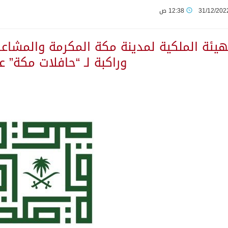
31/12/202
12:38 ص
ماع اللجنة البرلمانية الخليجية – الأوروبية العاشر
كًا دوليًا لمواجهة إجراءات الاحتلال غير القانونية
وراكبة لـ “حافلات مكة” عام 2
 المملكة الثابت: القدس الشرقية عاصمة فلسطين
لملك عبدالعزيز لـ200 متبرع بأعضائهم
في يوليو
“هرمز” وتدرس مشاركة أوروبية في إزالة الألغام
زر الاحتلال ويطالب مجلس الأمن بإجراءات ملزمة