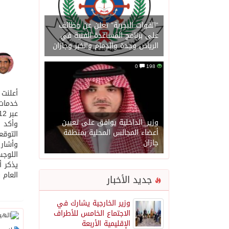
“القوات البحرية” تعلن عن وظائف
على برنامج المساعدة الفنية في
الرياض وجدة والدمام والخبر وجازان
0
198
خدمات 
عبر 12 مسار و 438 محطة توقّف.
وزير_الداخلية يوافق على تعيين
وأكد ا
أعضاء المجالس المحلية بمنطقة
التوقعات لعام 2022 ، مبينا أن الدراس
جازان
وأشار 
اللوجس
يذكر أ
العام 
جديد الأخبار
وزير الخارجية يشارك في
الاجتماع الخامس للأطراف
الإقليمية الأربعة