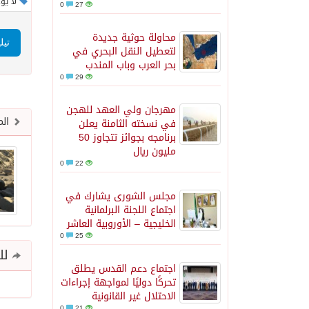
لا يو
0
27
محاولة حوثية جديدة
تيل
لتعطيل النقل البحري في
بحر العرب وباب المندب
0
29
مهرجان ولي العهد للهجن
الم
في نسخته الثامنة يعلن
برنامجه بجوائز تتجاوز 50
مليون ريال
0
22
مجلس الشورى يشارك في
اجتماع اللجنة البرلمانية
الخليجية – الأوروبية العاشر
0
25
للم
اجتماع دعم القدس يطلق
تحركًا دوليًا لمواجهة إجراءات
الاحتلال غير القانونية
0
21