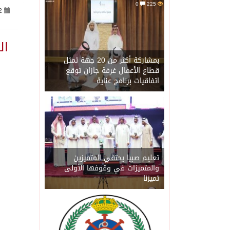
0
225
2
06/08/2026
مجلس الشورى يشارك في اجت
06/08/2026
اجتماع دعم القدس يطلق تحر
بمشاركة أكثر من 20 جهة تمثل
قطاع الأعمال غرفة جازان توقع
اتفاقيات برنامج عناية
06/08/2026
وزير الخارجية يجدد موقف
0
05/08/2026
الملك سلمان يوافق على منح وسام ا
05/08/2026
الهيئة العامة للطرق: إصدار 5500 تصريح لتنظيم الأعمال على شبكة الطرق 
تعليم صبيا يحتفي المتميزين
والمتميزات في وقوفها الأولى
تميزنا
05/08/2026
إيران تخفف موقفها بشأن 
0
05/08/2026
البرلمان العربي يدين مجا