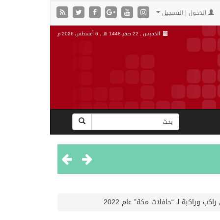
الدخول | التسجيل
الخميس , 22 صفر 1448 هـ ,
6 أغسطس 2026 م