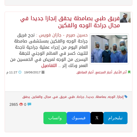
⁠⁠⁠فريق طبي بصامطة يحقق إنجازا جديدا في
مجال جراحة الوجه والفكين
حسين صيرم - جازان فويس :
نجح فريق
جراحة الوجه والفكين بمستشفى صامطة
العام اليوم من إجراء عملية جراحية ناجحة
لتثبيت كسر في العظم الوجني للجهة
اليسرى من الوجه لمريض في الخمسين من
العمر وذلك إثر ..
التفاصيل
آخر الأخبار
,
أخبار المجتمع
,
أخبار المناطق
19/06/2017
11:27 م
إنجازا
,
الوجه
,
بصامطة
,
جديدا
,
جراحة
,
طبي
,
فريق
,
في
,
مجال
,
والفكين
,
يحقق
2865
0
تيليجرام
X
فيسبوك
واتساب