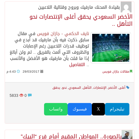
بقيادة المحنك مارفيك وبروح وقتالية اللاعبين
الأخضر السعودي يحقق أغلى الإنتصارات نحو
التأهل ..
نايف الحكمي - جازان فويس
في مقال
سابق ذكرت فيه بأن مارفيك قد أبدع في
توظيف قدرات اللاعبين رغم الإصابات
والظروف التي ألمت بالفريق .. لم ولن أبالغ
إذا ما قلت بأن مارفيك هو الأفضل والأنسب
..
التفاصيل
مقالات جازان فويس
29/03/2017
4:43 م
أغلى
,
الأخضر
,
الإنتصارات
,
التأهل
,
السعودي
,
نحو
,
يحقق
5833
0
تيليجرام
X
فيسبوك
واتساب
بالصورة.. المواطن المقيم أمام فرع “البيك”