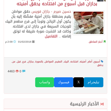
بجازان قبل أسبوع من افتتاحه يحقق أمنيته
حسين صيرم - جازان فويس
حقق مواطن
يقيم بمنطقة جازان أمنية مفضّلة إليه بأن
يكون أول الزبائن ولوجاً إلى فرع مطعم البيك
للوجبات السريعة في جازان لدى افتتاحه.
وكانت قد انتشرت صورة طريفة له توثق
إقامته ..
التفاصيل
أخبار المناطق
01/02/2016
2:09 م
أسبوع
,
أمام
,
أمنيته
,
افتتاحه
,
البيك
,
المقيم
,
المواطن
,
بالصورة
,
بجازان
,
فرع
,
قبل
,
من
,
يحقق
4463
0
تيليجرام
X
فيسبوك
واتساب
الأخبار الرئيسية