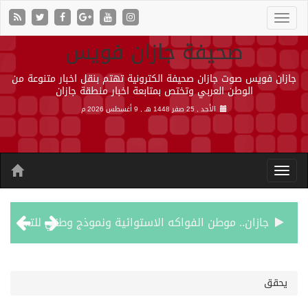
صحيفة جازان فويس
جازان فويس صوت جازان صحيفة الكترونية تهتم بنقل اخبار متنوعة من
الوطن العربي وتختص بمتابعة اخبار منطقة جازان
الأحد , 25 صفر 1448 هـ ,
9 أغسطس 2026 م
جازان.. موطن الفواكه الاستوائية ونموذج وطني للتنمية الزراعية المستدامة
رحبت المملكة ببيان مجلس الأمن وتنديده بهجمات ميليشيا الحوثي الإرهابية
يحقق
الأرصاد” يُنبّه من أمطار على منطقة جازان