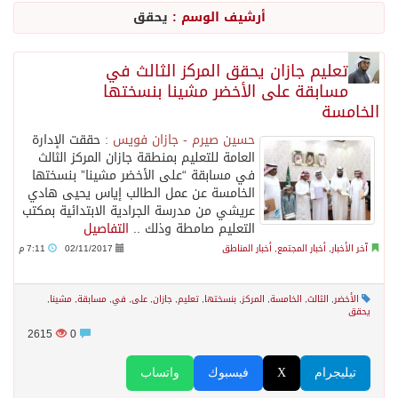
أرشيف الوسم :
يحقق
حالة الطقس المتوقعة اليوم في المملكة
تعليم جازان يحقق المركز الثالث في
مسابقة على الأخضر مشينا بنسختها
أجواء من الحب والتراث تزين ليلة عرس آل صيرم
الخامسة
حسين صيرم - جازان فويس :
حققت الإدارة
اتفاقية مكة… تعزيز الردع لحماية الاستقرار وترحيب اقليمي ودولي بها
العامة للتعليم بمنطقة جازان المركز الثالث
في مسابقة “على الأخضر مشينا” بنسختها
الخامسة عن عمل الطالب إياس يحيى هادي
الجيش اليمني ينفذ عملية عسكرية ضد الحوثيين رداً على هجماتهم
عريشي من مدرسة الجرادية الابتدائية بمكتب
التعليم صامطة وذلك ..
التفاصيل
آخر الأخبار
,
أخبار المجتمع
,
أخبار المناطق
02/11/2017
7:11 م
السديس: اتفاقية مكة تجسد مكانة المملكة الدينية وريادتها الحضارية والعالمية
الأخضر
,
الثالث
,
الخامسة
,
المركز
,
بنسختها
,
تعليم
,
جازان
,
على
,
في
,
مسابقة
,
مشينا
,
وزير الدفاع: اتفاقية مكة تسهم في دعم أمن واستقرار المنطقة والعالم
يحقق
2615
0
رئيس وزراء العراق لرئيس الاستخبارات السعودي: نرفض استخدام أراضينا منطلقاً لأي هجمات
تيليجرام
X
فيسبوك
واتساب