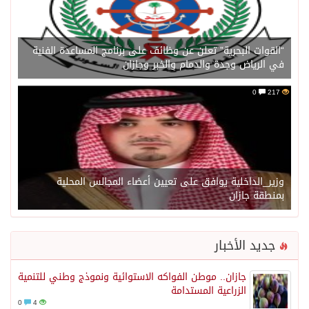
“القوات البحرية” تعلن عن وظائف على برنامج المساعدة الفنية
في الرياض وجدة والدمام والخبر وجازان
0
217
وزير_الداخلية يوافق على تعيين أعضاء المجالس المحلية
بمنطقة جازان
جديد الأخبار
جازان.. موطن الفواكه الاستوائية ونموذج وطني للتنمية
الزراعية المستدامة
0
4