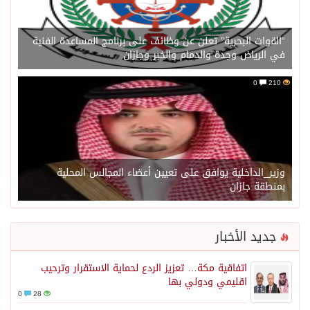
“القوات البحرية” تعلن عن وظائف على برنامج المساعدة الفنية
في الرياض وجدة والدمام والخبر وجازان
0
210
وزير_الداخلية يوافق على تعيين أعضاء المجالس المحلية
بمنطقة جازان
جديد الأخبار
اتفاقية مكة… تعزيز الردع لحماية الاستقرار وترحيب
اقليمي ودولي بها
0
28