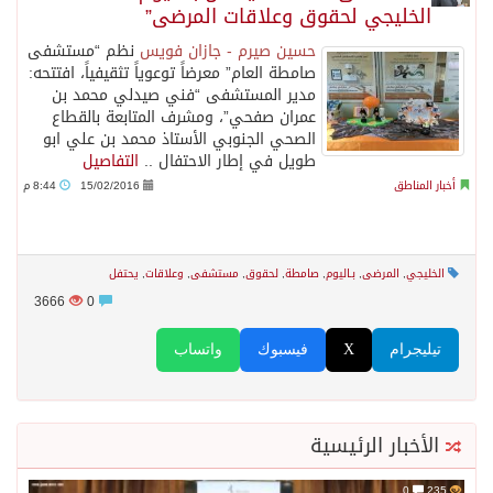
الخليجي لحقوق وعلاقات المرضى”
حسين صيرم - جازان فويس
نظم “مستشفى
صامطة العام” معرضاً توعوياً تثقيفياً، افتتحه:
مدير المستشفى “فني صيدلي محمد بن
عمران صفحي”، ومشرف المتابعة بالقطاع
الصحي الجنوبي الأستاذ محمد بن علي ابو
طويل في إطار الاحتفال ..
التفاصيل
أخبار المناطق
15/02/2016
8:44 م
الخليجي
,
المرضى
,
بـاليوم
,
صامطة
,
لحقوق
,
مستشفى
,
وعلاقات
,
يحتفل
3666
0
تيليجرام
X
فيسبوك
واتساب
الأخبار الرئيسية
0
235