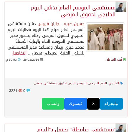
مستشفى الموسم العام يدشن اليوم
الخليجي لحقوق المرضى
حسين صيرم - جازان فويس
دشن مستشفى
الموسم العام صباح هذا اليوم فعاليات اليوم
الخليجي لحقوق المرضى وذلك بحضور مدير
مستشفى الموسم العام بالإنابة الأستاذ
محمد خيري زيدان ومساعد مدير المستشفى
للشئون الفنية الصيدلي فيصل ..
التفاصيل
أخبار المناطق
25/02/2016
10:53 م
الخليجي
,
العام
,
المرضى
,
الموسم
,
اليوم
,
لحقوق
,
مستشفى
,
يدشن
3221
0
تيليجرام
X
فيسبوك
واتساب
“مستشفى صامطة” يحتفل بـ”اليوم