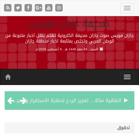
صحيفة جازان فويس
جازان فويس صوت جازان صحيفة الكترونية تهتم بنقل اخبار متنوعة من
الوطن العربي وتختص بمتابعة اخبار منطقة جازان
السبت , 24 صفر 1448 هـ ,
8 أغسطس 2026 م
اتفاقية مكة… تعزيز الردع لحماية الاستقرار وترحيب اقليمي ودولي بها
الجيش اليمني ينفذ عملية عسكرية ضد الحوثيين رداً على هجماتهم
لحقوق
السديس: اتفاقية مكة تجسد مكانة المملكة الدينية وريادتها الحضارية والعالمية