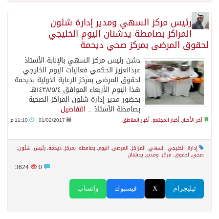
رئيس مركز السهي ومدير إدارة شئون
المراكز بصامطة يدشنان اليوم الخليجي
لحقوق المرضى بمركز صحي ديحمة
دشن رئيس مركز السهي بالإنابة الأستاذ
عبدالعزيز الحكمي فعاليات اليوم الخليجي
لحقوق المرضى بمركز الرعاية الأولية بديحمة
هذا اليوم الأربعاء الموافق ١٤٣٨/٥/٤هـ
بحضور مدير إدارة شئون المراكز الصحية
بصامطة الأستاذ ..
التفاصيل
آخر الأخبار
,
أخبار المجتمع
,
أخبار المناطق
01/02/2017
11:10 م
إدارة
,
الخليجي
,
السهي
,
المراكز
,
المرضى
,
اليوم
,
بصامطة
,
بمركز
,
ديحمة
,
رئيس
,
شئون
,
صحي
,
لحقوق
,
مركز
,
ومدير
,
يدشنان
3624
0
تيليجرام
X
فيسبوك
واتساب