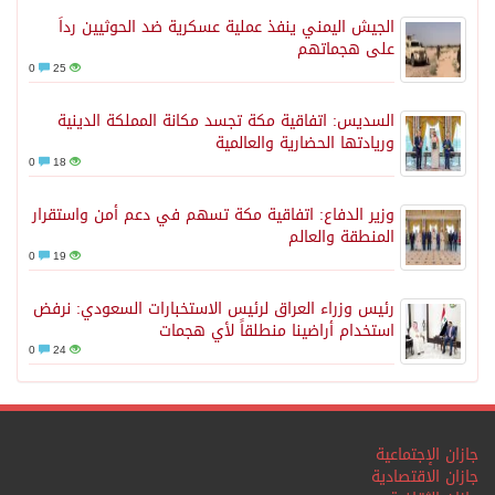
الجيش اليمني ينفذ عملية عسكرية ضد الحوثيين رداً
على هجماتهم
0
25
السديس: اتفاقية مكة تجسد مكانة المملكة الدينية
وريادتها الحضارية والعالمية
0
18
وزير الدفاع: اتفاقية مكة تسهم في دعم أمن واستقرار
المنطقة والعالم
0
19
رئيس وزراء العراق لرئيس الاستخبارات السعودي: نرفض
استخدام أراضينا منطلقاً لأي هجمات
0
24
جازان الإجتماعية
جازان الاقتصادية