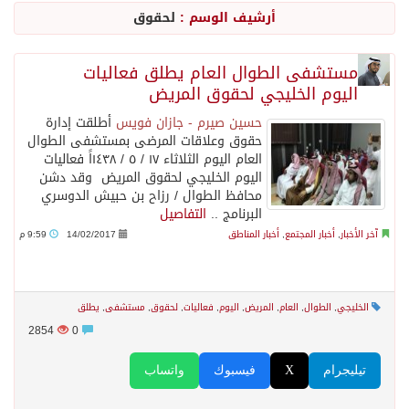
أرشيف الوسم :
لحقوق
وزير الدفاع: اتفاقية مكة تسهم في دعم أمن واستقرار المنطقة والعالم
مستشفى الطوال العام يطلق فعاليات
اليوم الخليجي لحقوق المريض
رئيس وزراء العراق لرئيس الاستخبارات السعودي: نرفض استخدام أراضينا منطلقاً لأي هجمات
حسين صيرم - جازان فويس
⁠⁠⁠أطلقت إدارة
حقوق وعلاقات المرضى بمستشفى الطوال
الرياض وأنقرة وإسلام آباد تطلق «اتفاقية مكة» للدفاع
العام اليوم الثلاثاء ١٧ / ٥ / ١٤٣٨اً فعاليات
اليوم الخليجي لحقوق المريض ‎ وقد دشن
محافظ الطوال / رزاح بن حبيش الدوسري
حالة الطقس المتوقعة اليوم في المملكة
البرنامج ..
التفاصيل
آخر الأخبار
,
أخبار المجتمع
,
أخبار المناطق
14/02/2017
9:59 م
جماعة الحوثي تعلن الحرب و اذرع طهران تخطط باعمال ارهابية واسعة تطال دول الشرق الاوسط
الخليجي
,
الطوال
,
العام
,
المريض
,
اليوم
,
فعاليات
,
لحقوق
,
مستشفى
,
يطلق
قمة سعودية – تركية – باكستانية في جدة
2854
0
تيليجرام
X
فيسبوك
واتساب
مقتل شخصين وإصابة 14 إثر انفجار عبوة ناسفة داخل حافلة في ريف دمشق