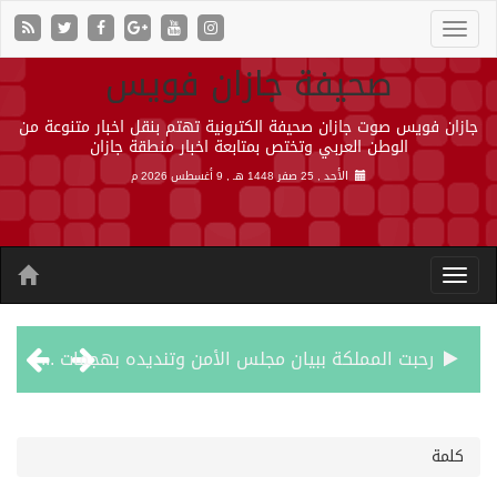
صحيفة جازان فويس
جازان فويس صوت جازان صحيفة الكترونية تهتم بنقل اخبار متنوعة من
الوطن العربي وتختص بمتابعة اخبار منطقة جازان
الأحد , 25 صفر 1448 هـ ,
9 أغسطس 2026 م
رحبت المملكة ببيان مجلس الأمن وتنديده بهجمات ميليشيا الحوثي الإرهابية
الأرصاد” يُنبّه من أمطار على منطقة جازان
كلمة
حالة الطقس المتوقعة اليوم في المملكة