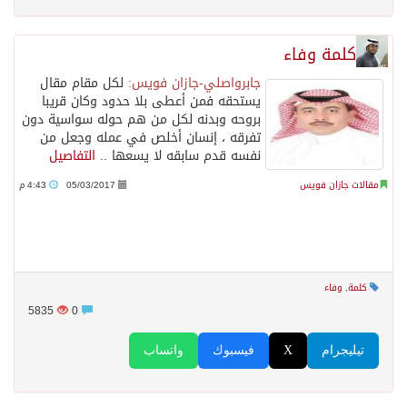
كلمة وفاء
جابرواصلي-جازان فويس:
لكل مقام مقال
يستحقه فمن أعطى بلا حدود وكان قريبا
بروحه وبدنه لكل من هم حوله سواسية دون
تفرقه ، إنسان أخلص في عمله وجعل من
نفسه قدم سابقه لا يسعها ..
التفاصيل
مقالات جازان فويس
05/03/2017
4:43 م
كلمة
,
وفاء
5835
0
تيليجرام
X
فيسبوك
واتساب