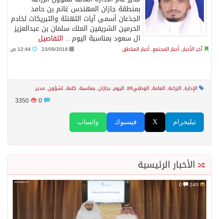
بمنطقة جازان المهندس غانم بن حامد
الجذعان أسمى آيات التهنئة والتبريكات لخادم
الحرمين الشريفين الملك سلمان بن عبدالعزيز
ال سعود بمناسبة اليوم ..
التفاصيل
آخر الأخبار
,
أخبار المجتمع
,
أخبار المناطق
23/09/2016
12:44 ص
الإدارة
,
الزراعة
,
العامة
,
الوطني86
,
اليوم
,
بجازان
,
بمناسبة
,
كلمة
,
لشؤون
,
مدير
3350
0
تيليجرام
X
فيسبوك
واتساب
الأخبار الرئيسية
0
240