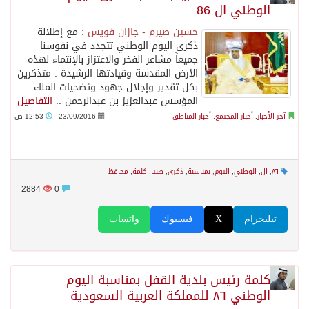
الوطني ال 86
حسين صيرم - جازان فويس :
مع إطلالة
ذكرى اليوم الوطني تتجدد في نفوسنا
جميعاً مشاعر الفخر والاعتزاز بالإنتماء لهذه
الأرض المقدسة وقيادتها الرشيدة . متذكرين
بكل تقدير وإجلال جهود وتضحيات الملك
المؤسس عبدالعزيز بن عبدالرحمن ..
التفاصيل
آخر الأخبار
,
أخبار المجتمع
,
أخبار المناطق
23/09/2016
12:53 ص
٨٦
,
ال
,
الوطني
,
اليوم
,
بمناسبة
,
ذكرى
,
صبيا
,
كلمة
,
محافظ
2884
0
تيليجرام
X
فيسبوك
واتساب
كلمة رئيس بلدية القفل بمناسبة اليوم
الوطني ٨٦ للمملكة العربية السعودية