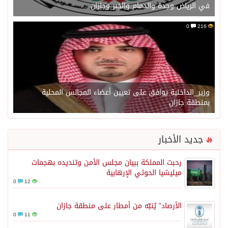
في الرياض وجدة والدمام والخبر وجازان
0
216
وزير_الداخلية يوافق على تعيين أعضاء المجالس المحلية
بمنطقة جازان
جديد الأخبار
رحبت المملكة ببيان مجلس الأمن وتنديده بهجمات
ميليشيا الحوثي الإرهابية
0
12
الأرصاد” يُنبّه من أمطار على منطقة جازان
0
11