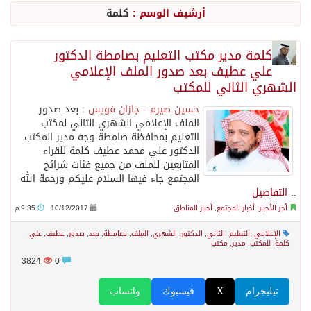
أرشيف الوسم :
كلمة
أجواء من الحب والتراث تزين ليلة عرس آل صيرم
كلمة مدير مكتب التعليم بصامطة الدكتور
علي عطيف بعد صدور الملف الإعلامي
اتفاقية مكة… تعزيز الردع لحماية الاستقرار وترحيب اقليمي ودولي بها
الشهري الثاني للمكتب
حسين صيرم - جازان فويس :
بعد صدور
الجيش اليمني ينفذ عملية عسكرية ضد الحوثيين رداً على هجماتهم
الملف الإعلامي الشهري الثاني لمكتب
التعليم بمحافظة صامطة وجه مدير المكتب
الدكتور علي محمد عطيف كلمة للقراء
السديس: اتفاقية مكة تجسد مكانة المملكة الدينية وريادتها الحضارية والعالمية
المتابعين للملف من جميع فئات شرائح
المجتمع جاء فيها السلام عليكم ورحمة الله
..
التفاصيل
وزير الدفاع: اتفاقية مكة تسهم في دعم أمن واستقرار المنطقة والعالم
آخر الأخبار
,
أخبار المجتمع
,
أخبار المناطق
10/12/2017
9:35 م
الإعلامي
,
التعليم
,
الثاني
,
الدكتور
,
الشهري
,
الملف
,
بصامطة
,
بعد
,
صدور
,
عطيف
,
علي
,
رئيس وزراء العراق لرئيس الاستخبارات السعودي: نرفض استخدام أراضينا منطلقاً لأي هجمات
كلمة
,
للمكتب
,
مدير
,
مكتب
3824
0
الرياض وأنقرة وإسلام آباد تطلق «اتفاقية مكة» للدفاع
تيليجرام
X
فيسبوك
واتساب