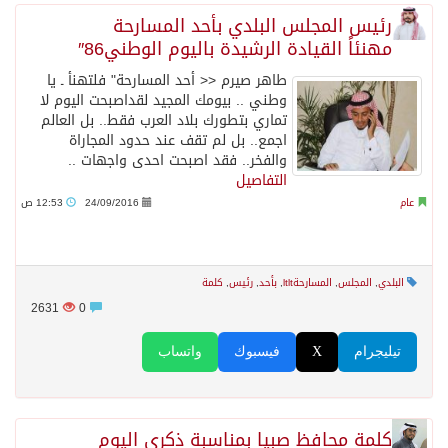
رئيس المجلس البلدي بأحد المسارحة
مهنئاً القيادة الرشيدة باليوم الوطني86″
طاهر صيرم << أحد المسارحة" فلتهنأ ـ يا
وطني .. بيومك المجيد لقداصبحت اليوم لا
تماري بتطورك بلاد العرب فقط.. بل العالم
اجمع.. بل لم تقف عند حدود المجاراة
والفخر.. فقد اصبحت احدى واجهات ..
التفاصيل
عام
24/09/2016
12:53 ص
البلدي
,
المجلس
,
المسارحةltlt
,
بأحد
,
رئيس
,
كلمة
2631
0
تيليجرام
X
فيسبوك
واتساب
كلمة محافظ صبيا بمناسبة ذكرى اليوم