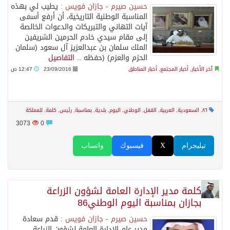
حسين صيرم - جازان فويس :
يطيب لي بهذه
المناسبة الوطنية التاريخية، أن أرفع أسمى
آيات التهاني والتبريكات والدعوات الخالصة
إلى مقام سيدي خادم الحرمين الشريفين
الملك سلمان بن عبدالعزيز آل سعود (سلمان
الحزم والعزم) (حفظه ..
التفاصيل
آخر الأخبار
,
أخبار المجتمع
,
أخبار المناطق
23/09/2016
12:47 ص
٨٦
,
السعودية
,
العربية
,
القفل
,
الوطني
,
اليوم
,
بلدية
,
بمناسبة
,
رئيس
,
كلمة
,
للمملكة
3073
0
تيليجرام
X
فيسبوك
واتساب
كلمة مدير اﻹدارة العامة لشؤون الزراعة
بجازان بمناسبة اليوم الوطني86
حسين صيرم - جازان فويس :
قدم سعادة
مدير عام الادارة العامة لشؤون الزراعة