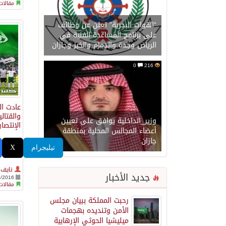
مقالات
“القوات البحرية” تعلن عن وظائف
على برنامج المساعدة الفنية في
الرياض وجدة والدمام والخبر وجازان
0
216
عادت ال
والقتال
وزير_الداخلية يوافق على تعيين
الإنتصار
أعضاء المجالس المحلية بمنطقة
جازان
تيليجرام
X
نايف
جديد الأخبار
0/2016
مقالات
رحبت المملكة ببيان مجلس
الأمن وتنديده بهجمات
ميليشيا الحوثي الإرهابية