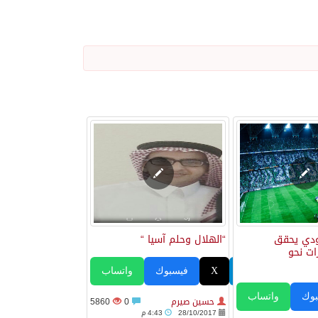
ودي يحقق
“الهلال وحلم آسيا “
ات نحو
تيليجرام
X
فيسبوك
واتساب
وك
واتساب
حسين صيرم
0
5860
28/10/2017
4:43 م