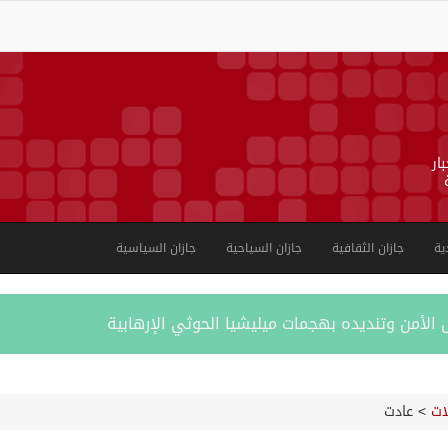
ار
ية
جازان الثقافية
جازان السياحية
جازان السياسية
الأمن وتنديده بهجمات ميليشيا الحوثي الإرهابية
على منطقة جازان
ات
>
عادت
يوم في المملكة