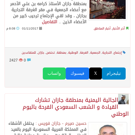
بمنطقة جازان الأستاذ كرامه بن علي الأحمر
مع أعضاء الجمعية في مقر الغرفة التجارية
بجازان ، وقد لقي الإجتماع ترحيب كبير من
الأعضاء الذين ..
التفاصيل
آخر الأخبار
,
أخبار المناطق
01/11/2017
8:08 م
إجتماع
,
التجارية
,
الجمعية
,
الغرفة
,
الوطنية
,
بمنطقة
,
تحتضن
,
جازان
,
للمتقاعدين
2427
0
تيليجرام
X
فيسبوك
واتساب
الجالية اليمنية بمنطقة جازان تشارك
القيادة و الشعب السعودي الفرحة باليوم
الوطني
حسين صيرم - جازان فويس :
يحتفل الأشقاء
في المملكة العربية السعودية اليوم بالعيد