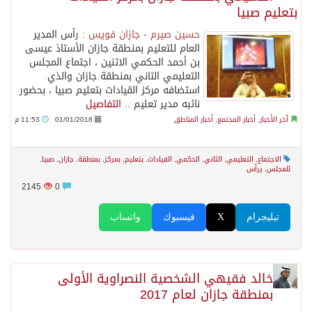
بتعليم صبيا
حسين صيرم - جازان فويس :
رأس المدير
العام للتعليم بمنطقة جازان الأستاذ عيسى
بن أحمد الحكمي الاثنين ، اجتماع المجلس
التعليمي الثاني بمنطقة جازان والذي
استضافه مركز القيادات بتعليم صبيا ، بحضور
نائبه مدير تعليم ..
التفاصيل
آخر الأخبار
,
أخبار المجتمع
,
أخبار المناطق
01/01/2018
11:53 م
الاجتماع
,
التعليمي
,
الثاني
,
الحكمي
,
القيادات
,
بتعليم
,
بمركز
,
بمنطقة
,
جازان
,
صبيا
,
للمجلس
,
يرأس
2145
0
تيليجرام
X
فيسبوك
واتساب
خالد فقيهي الشخصية النصراوية الأولى
بمنطقة جازان لعام 2017