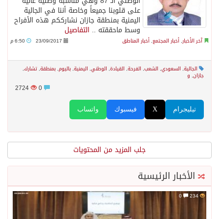
الوطني الـ 87 وهي مناسبة وطنية غالية
على قلوبنا جميعاً وخاصة أننا في الجالية
اليمنية بمنطقة جازان نشارككم هذه الأفراح
وسط ماحققته ..
التفاصيل
آخر الأخبار
,
أخبار المجتمع
,
أخبار المناطق
23/09/2017
6:50 م
الجالية
,
السعودي
,
الشعب
,
الفرحة
,
القيادة
,
الوطني
,
اليمنية
,
باليوم
,
بمنطقة
,
تشارك
,
جازان
,
و
2724
0
تيليجرام
X
فيسبوك
واتساب
جلب المزيد من المحتويات
الأخبار الرئيسية
0
234