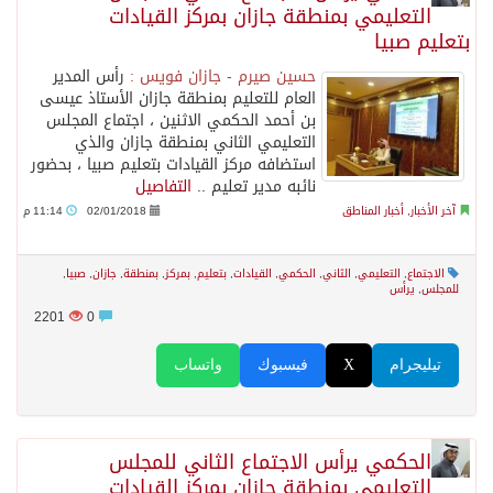
التعليمي بمنطقة جازان بمركز القيادات
بتعليم صبيا
حسين صيرم - جازان فويس :
رأس المدير
العام للتعليم بمنطقة جازان الأستاذ عيسى
بن أحمد الحكمي الاثنين ، اجتماع المجلس
التعليمي الثاني بمنطقة جازان والذي
استضافه مركز القيادات بتعليم صبيا ، بحضور
نائبه مدير تعليم ..
التفاصيل
آخر الأخبار
,
أخبار المناطق
02/01/2018
11:14 م
الاجتماع
,
التعليمي
,
الثاني
,
الحكمي
,
القيادات
,
بتعليم
,
بمركز
,
بمنطقة
,
جازان
,
صبيا
,
للمجلس
,
يرأس
2201
0
تيليجرام
X
فيسبوك
واتساب
الحكمي يرأس الاجتماع الثاني للمجلس
التعليمي بمنطقة جازان بمركز القيادات