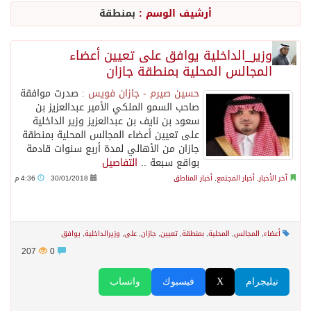
أرشيف الوسم :
بمنطقة
جراء عدوان الاحتلال المتواصل على مخيم قلنديا إصابة 48 فلسطينيًا
وزير_الداخلية يوافق على تعيين أعضاء
المجالس المحلية بمنطقة جازان
اكتمال استقبال الدفعة الثانية من ضيوف خادم الحرمين الشريفين للعمرة والزيارة في المدينة المنورة
حسين صيرم - جازان فويس :
صدرت موافقة
صاحب السمو الملكي الأمير عبدالعزيز بن
التحالف: إصابة (11) مدنياً في نجران نتيجة اعتداءات حوثية إرهابية
سعود بن نايف بن عبدالعزيز وزير الداخلية
على تعيين أعضاء المجالس المحلية بمنطقة
جازان من الأهالي لمدة أربع سنوات قادمة
التحالف يعزي الحكومة اليمنية في استشهاد قوات يمنية جراء هجوم حوثي غادر
بواقع سبعة ..
التفاصيل
آخر الأخبار
,
أخبار المجتمع
,
أخبار المناطق
30/01/2018
4:36 م
مصدر سعودي مسؤول: تنسيق بين الميليشيات الحوثية والعراقية وإيران للإعداد لاعتداءات تستهدف المملكة
أعضاء
,
المجالس
,
المحلية
,
بمنطقة
,
تعيين
,
جازان
,
على
,
وزيرالداخلية
,
يوافق
حالة الطقس المتوقعة اليوم في المملكة
207
0
تيليجرام
X
فيسبوك
واتساب
إجتماع المكتب التعريفي للمتقاعدين بالصوارمة-مركز الحكامية