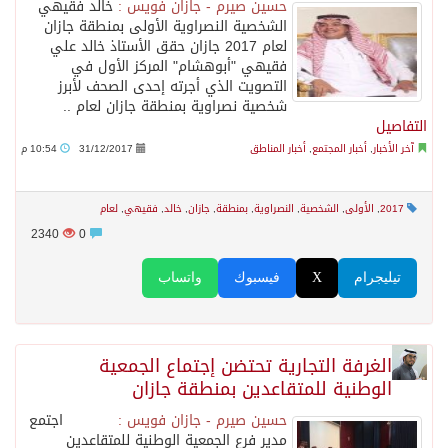
حسين صيرم - جازان فويس :
خالد فقيهي
الشخصية النصراوية الأولى بمنطقة جازان
لعام 2017 جازان حقق الأستاذ خالد علي
فقيهي "أبوهشام" المركز الأول في
التصويت الذي أجرته إحدى الصحف لأبرز
شخصية نصراوية بمنطقة جازان لعام ..
التفاصيل
آخر الأخبار
,
أخبار المجتمع
,
أخبار المناطق
31/12/2017
10:54 م
2017
,
الأولى
,
الشخصية
,
النصراوية
,
بمنطقة
,
جازان
,
خالد
,
فقيهي
,
لعام
2340
0
تيليجرام
X
فيسبوك
واتساب
الغرفة التجارية تحتضن إجتماع الجمعية
الوطنية للمتقاعدين بمنطقة جازان
حسين صيرم - جازان فويس :
اجتمع
مدير فرع الجمعية الوطنية للمتقاعدين