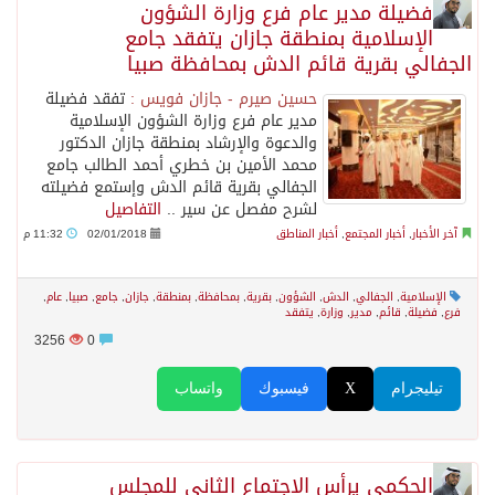
فضيلة مدير عام فرع وزارة الشؤون
الإسلامية بمنطقة جازان يتفقد جامع
الجفالي بقرية قائم الدش بمحافظة صبيا
حسين صيرم - جازان فويس :
تفقد فضيلة
مدير عام فرع وزارة الشؤون الإسلامية
والدعوة والإرشاد بمنطقة جازان الدكتور
محمد الأمين بن خطري أحمد الطالب جامع
الجفالي بقرية قائم الدش وإستمع فضيلته
لشرح مفصل عن سير ..
التفاصيل
آخر الأخبار
,
أخبار المجتمع
,
أخبار المناطق
02/01/2018
11:32 م
الإسلامية
,
الجفالي
,
الدش
,
الشؤون
,
بقرية
,
بمحافظة
,
بمنطقة
,
جازان
,
جامع
,
صبيا
,
عام
,
فرع
,
فضيلة
,
قائم
,
مدير
,
وزارة
,
يتفقد
3256
0
تيليجرام
X
فيسبوك
واتساب
الحكمي يرأس الاجتماع الثاني للمجلس