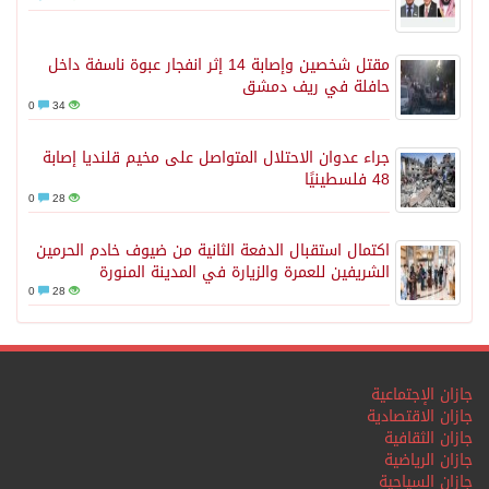
مقتل شخصين وإصابة 14 إثر انفجار عبوة ناسفة داخل
حافلة في ريف دمشق
0
34
جراء عدوان الاحتلال المتواصل على مخيم قلنديا إصابة
48 فلسطينيًا
0
28
اكتمال استقبال الدفعة الثانية من ضيوف خادم الحرمين
الشريفين للعمرة والزيارة في المدينة المنورة
0
28
جازان الإجتماعية
جازان الاقتصادية
جازان الثقافية
جازان الرياضية
جازان السياحية