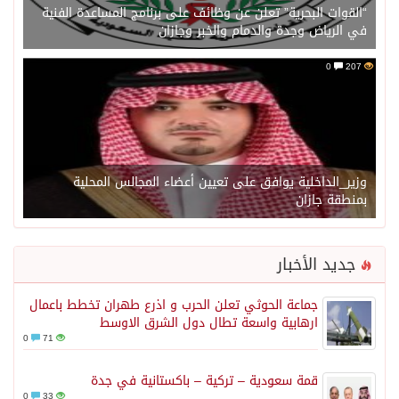
“القوات البحرية” تعلن عن وظائف على برنامج المساعدة الفنية
في الرياض وجدة والدمام والخبر وجازان
0
207
وزير_الداخلية يوافق على تعيين أعضاء المجالس المحلية
بمنطقة جازان
جديد الأخبار
جماعة الحوثي تعلن الحرب و اذرع طهران تخطط باعمال
ارهابية واسعة تطال دول الشرق الاوسط
0
71
قمة سعودية – تركية – باكستانية في جدة
0
33