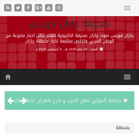
صحيفة جازان فويس
جازان فويس صوت جازان صحيفة الكترونية تهتم بنقل اخبار متنوعة من
الوطن العربي وتختص بمتابعة اخبار منطقة جازان
السبت , 24 صفر 1448 هـ ,
8 أغسطس 2026 م
جماعة الحوثي تعلن الحرب و اذرع طهران تخطط باعمال ارهابية واسعة تطال دول الشرق الاوسط
قمة سعودية – تركية – باكستانية في جدة
بمنطقة
مقتل شخصين وإصابة 14 إثر انفجار عبوة ناسفة داخل حافلة في ريف دمشق