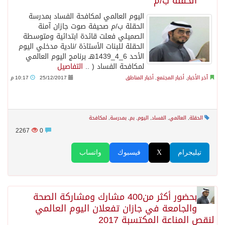
الحقلة ب/م
اليوم العالمي لمكافحة الفساد بمدرسة
الحقلة ب/م صحيفة صوت جازان آمنة
الصميلي فعلت قائدة ابتدائية ومتوسطة
الحقلة للبنات الأستاذة /نادية مدخلي اليوم
الأحد 6_4_1439هـ برنامج اليوم العالمي
لمكافحة الفساد ( ..
التفاصيل
آخر الأخبار
,
أخبار المجتمع
,
أخبار المناطق
25/12/2017
10:17 م
الحقلة
,
العالمي
,
الفساد
,
اليوم
,
بم
,
بمدرسة
,
لمكافحة
2267
0
تيليجرام
X
فيسبوك
واتساب
بحضور أكثر من400 مشارك ومشاركة الصحة
والجامعة في جازان تفعلان اليوم العالمي
لنقص المناعة المكتسبة 2017