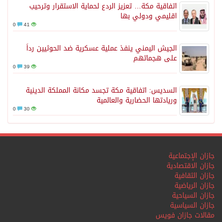
اتفاقية مكة… تعزيز الردع لحماية الاستقرار وترحيب
اقليمي ودولي بها
0
41
الجيش اليمني ينفذ عملية عسكرية ضد الحوثيين رداً
على هجماتهم
0
39
السديس: اتفاقية مكة تجسد مكانة المملكة الدينية
وريادتها الحضارية والعالمية
0
30
جازان الإجتماعية
جازان الاقتصادية
جازان الثقافية
جازان الرياضية
جازان السياحية
جازان السياسية
مقالات جازان فويس