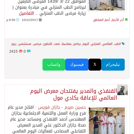
الموافق 22 /3 /1439 المرضى التابعين
لبرنامج الطب المنزلي في مبادرة بعنوان (
زيارة مرضى الطب المنزلي ..
التفاصيل
آخر الأخبار
,
أخبار المناطق
10/12/2017
9:59 م
الطب
,
العالمي
,
المنزلي
,
اليوم
,
برنامج
,
بمناسبة
,
ضمد
,
للتطوع
,
مرضى
,
مستشفى
,
يزور
2415
0
تيليجرام
X
فيسبوك
واتساب
القنفذي والمدير يفتتحان معرض اليوم
العالمي للإعاقة بكادي مول
حسين صيرم - جازان فويس :
افتتح مدير عام
فرع وزارة العمل والتنمية الاجتماعية بجازان
المهندس أحمد القنفذي ومساعد مدير عام
صحة جازان الدكتور علي المدير المعرض
التفاعلي المصاحب لفعاليات اليوم العالمي