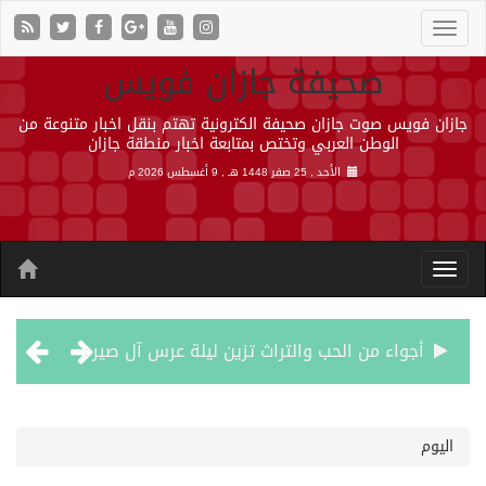
صحيفة جازان فويس
جازان فويس صوت جازان صحيفة الكترونية تهتم بنقل اخبار متنوعة من
الوطن العربي وتختص بمتابعة اخبار منطقة جازان
الأحد , 25 صفر 1448 هـ ,
9 أغسطس 2026 م
أجواء من الحب والتراث تزين ليلة عرس آل صيرم
اتفاقية مكة… تعزيز الردع لحماية الاستقرار وترحيب اقليمي ودولي بها
اليوم
الجيش اليمني ينفذ عملية عسكرية ضد الحوثيين رداً على هجماتهم