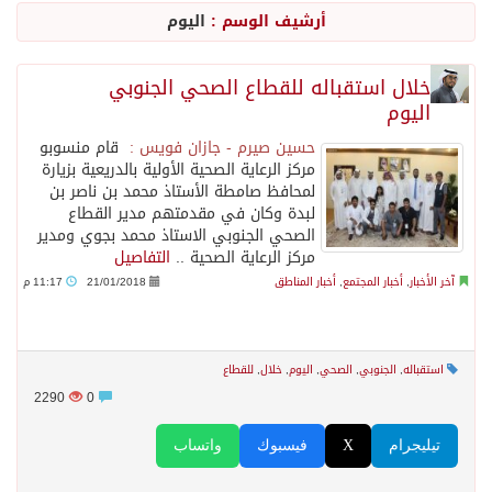
أرشيف الوسم :
اليوم
السديس: اتفاقية مكة تجسد مكانة المملكة الدينية وريادتها الحضارية والعالمية
خلال استقباله للقطاع الصحي الجنوبي
اليوم
وزير الدفاع: اتفاقية مكة تسهم في دعم أمن واستقرار المنطقة والعالم
حسين صيرم - جازان فويس :
قام منسوبو
مركز الرعاية الصحية الأولية بالدريعية بزيارة
رئيس وزراء العراق لرئيس الاستخبارات السعودي: نرفض استخدام أراضينا منطلقاً لأي هجمات
لمحافظ صامطة الأستاذ محمد بن ناصر بن
لبدة وكان في مقدمتهم مدير القطاع
الصحي الجنوبي الاستاذ محمد بجوي ومدير
الرياض وأنقرة وإسلام آباد تطلق «اتفاقية مكة» للدفاع
مركز الرعاية الصحية ..
التفاصيل
آخر الأخبار
,
أخبار المجتمع
,
أخبار المناطق
21/01/2018
11:17 م
حالة الطقس المتوقعة اليوم في المملكة
استقباله
,
الجنوبي
,
الصحي
,
اليوم
,
خلال
,
للقطاع
جماعة الحوثي تعلن الحرب و اذرع طهران تخطط باعمال ارهابية واسعة تطال دول الشرق الاوسط
2290
0
تيليجرام
X
فيسبوك
واتساب
قمة سعودية – تركية – باكستانية في جدة