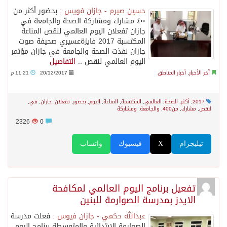
حسين صيرم - جازان فويس :
بحضور أكثر من
٤٠٠ مشارك ومشاركة الصحة والجامعة في
جازان تفعلان اليوم العالمي لنقص المناعة
المكتسبة 2017 فايزةعسيري صحيفة صوت
جازان نفذت الصحة والجامعة في جازان مؤتمر
اليوم العالمي لنقص ..
التفاصيل
آخر الأخبار
,
أخبار المناطق
20/12/2017
11:21 م
2017
,
أكثر
,
الصحة
,
العالمي
,
المكتسبة
,
المناعة
,
اليوم
,
بحضور
,
تفعلان
,
جازان
,
في
,
لنقص
,
مشارك
,
من400
,
والجامعة
,
ومشاركة
2326
0
تيليجرام
X
فيسبوك
واتساب
تفعيل برنامج اليوم العالمي لمكافحة
الايدز بمدرسة الصوارمة للبنين
عبدالله حكمي - جازان فيوس :
فعلت مدرسة
الصوارمة الابتدائية والمتوسطة برنامج اليوم