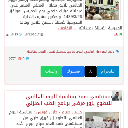
العالمي للايدز فعله المعلم المتميز علي
عبدالله مبارك حكمي يوم الخميس الموافق
1439/3/26 وبحضور مشرف الادارة
المدرسيةالأستاذ / حسن كلاس وقائد
المدرسة الأستاذ / عبدالله ..
التفاصيل
عام
16/12/2017
10:35 ص
الايدز
,
الصوارمة
,
العالمي
,
اليوم
,
برنامج
,
بمدرسة
,
تفعيل
,
للبنين
,
لمكافحة
2771
0
تيليجرام
X
فيسبوك
واتساب
مستشفى ضمد بمناسبة اليوم العالمي
للتطوع يزور مرضى برنامج الطب المنزلي
حسين صيرم - جازان فويس :
بمناسبة اليوم
العالمي للتطوع زار فريق طبي من
مستشفى ضمد العام صباح اليوم الأحد