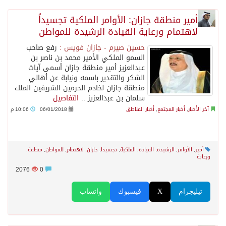
أمير منطقة جازان: الأوامر الملكية تجسيداً
لاهتمام ورعاية القيادة الرشيدة للمواطن
حسين صيرم - جازان فويس :
رفع صاحب
السمو الملكي الأمير محمد بن ناصر بن
عبدالعزيز أمير منطقة جازان أسمى آيات
الشكر والتقدير باسمه ونيابة عن أهالي
منطقة جازان لخادم الحرمين الشريفين الملك
سلمان بن عبدالعزيز ..
التفاصيل
آخر الأخبار
,
أخبار المجتمع
,
أخبار المناطق
06/01/2018
10:06 م
أمير
,
الأوامر
,
الرشيدة
,
القيادة
,
الملكية
,
تجسيدا
,
جازان
,
لاهتمام
,
للمواطن
,
منطقة
,
ورعاية
2076
0
تيليجرام
X
فيسبوك
واتساب