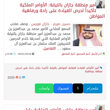
أمير منطقة جازان بالنيابة: الأوامر الملكية
تأكيداً لحرص القيادة على راحة ورفاهية
المواطن
حسين صيرم - جازان فويس :
وصف صاحب
السمو الملكي الأمير محمد بن عبدالعزيز بن
محمد بن عبدالعزيز أمير منطقة جازان بالنيابة
الأوامر الملكية التي أصدرها خادم الحرمين
الشريفين الملك سلمان بن عبدالعزيز آل
سعود ـ ..
التفاصيل
آخر الأخبار
,
أخبار المجتمع
,
أخبار المناطق
06/01/2018
9:58 م
أمير
,
الأوامر
,
القيادة
,
الملكية
,
المواطن
,
بالنيابة
,
تأكيدا
,
جازان
,
راحة
,
على
,
لحرص
,
منطقة
,
ورفاهية
2020
0
تيليجرام
X
فيسبوك
واتساب