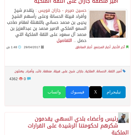
أمير منطقة جازان على الثقة الملكية
حسين صيرم - جازان فويس :
يتقدم شيخ
وأفراد قبيلة الحسانة وعلى رأسهم الشيخ
يحيى بن محمد حساني بالتهنئة لمقام صاحب
السمو الملكي الامير محمد بن عبدالعزيز بن
محمد آل سعود على الثقة الملكية التي
حصل ..
التفاصيل
آخر الأخبار
,
أخبار المجتمع
,
أخبار المناطق
29/04/2017
1:48 ص
أمير
,
الثقة
,
الحسانة
,
الملكية
,
جازان
,
شيخ
,
على
,
قبيلة
,
منطقة
,
نائب
,
وأفراد
,
يهنئون
4362
0
تيليجرام
X
فيسبوك
واتساب
رئيس وأعضاء بلدي السهي يقدمون
شكرهم لحكومتنا الرشيدة على القرارات
الملكية