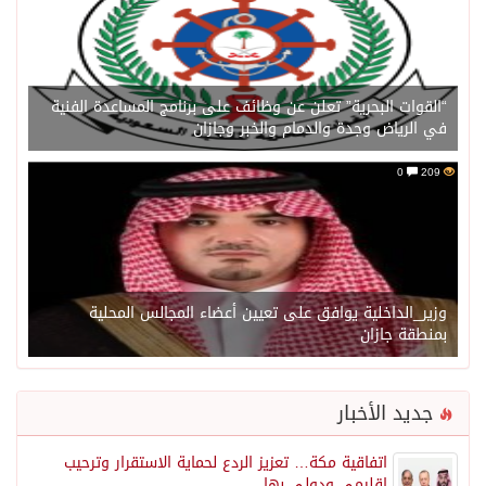
“القوات البحرية” تعلن عن وظائف على برنامج المساعدة الفنية
في الرياض وجدة والدمام والخبر وجازان
0
209
وزير_الداخلية يوافق على تعيين أعضاء المجالس المحلية
بمنطقة جازان
جديد الأخبار
اتفاقية مكة… تعزيز الردع لحماية الاستقرار وترحيب
اقليمي ودولي بها