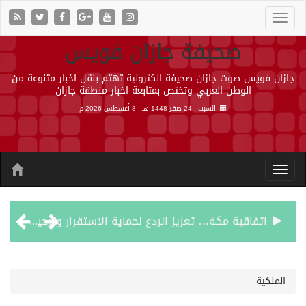
صحيفة جازان فويس
جازان فويس صوت جازان صحيفة الكترونية تهتم بنقل اخبار متنوعة من
الوطن العربي وتختص بمتابعة اخبار منطقة جازان
السبت , 24 صفر 1448 هـ ,
8 أغسطس 2026 م
اتفاقية مكة… تعزيز الردع لحماية الاستقرار وترحيب اقليمي ودولي بها
الجيش اليمني ينفذ عملية عسكرية ضد الحوثيين رداً على هجماتهم
الملكية
السديس: اتفاقية مكة تجسد مكانة المملكة الدينية وريادتها الحضارية والعالمية