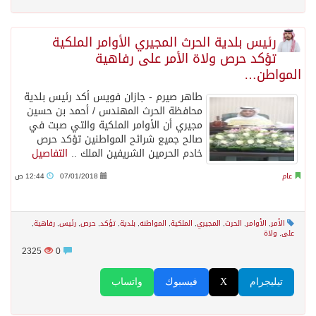
رئيس بلدية الحرث المجيري الأوامر الملكية
تؤكد حرص ولاة الأمر على رفاهية
المواطن…
طاهر صيرم - جازان فويس أكد رئيس بلدية
محافظة الحرث المهندس / أحمد بن حسين
مجيري أن الأوامر الملكية والتي صبت في
صالح جميع شرائح المواطنين تؤكد حرص
خادم الحرمين الشريفين الملك ..
التفاصيل
عام
07/01/2018
12:44 ص
اﻷمر
,
الأوامر
,
الحرث
,
المجيري
,
الملكية
,
المواطنه
,
بلدية
,
تؤكد
,
حرص
,
رئيس
,
رفاهية
,
على
,
ولاة
2325
0
تيليجرام
X
فيسبوك
واتساب