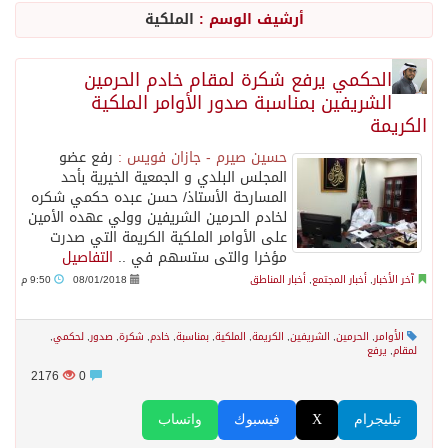
أرشيف الوسم :
الملكية
وزير الدفاع: اتفاقية مكة تسهم في دعم أمن واستقرار المنطقة والعالم
الحكمي يرفع شكرة لمقام خادم الحرمين
الشريفين بمناسبة صدور الأوامر الملكية
رئيس وزراء العراق لرئيس الاستخبارات السعودي: نرفض استخدام أراضينا منطلقاً لأي هجمات
الكريمة
حسين صيرم - جازان فويس :
رفع عضو
الرياض وأنقرة وإسلام آباد تطلق «اتفاقية مكة» للدفاع
المجلس البلدي و الجمعية الخيرية بأحد
المسارحة الأستاذ/ حسن عبده حكمي شكره
لخادم الحرمين الشريفين وولي عهده الأمين
حالة الطقس المتوقعة اليوم في المملكة
على الأوامر الملكية الكريمة التي صدرت
مؤخرا والتى ستسهم في ..
التفاصيل
آخر الأخبار
,
أخبار المجتمع
,
أخبار المناطق
08/01/2018
9:50 م
جماعة الحوثي تعلن الحرب و اذرع طهران تخطط باعمال ارهابية واسعة تطال دول الشرق الاوسط
الأوامر
,
الحرمين
,
الشريفين
,
الكريمة
,
الملكية
,
بمناسبة
,
خادم
,
شكرة
,
صدور
,
لحكمي
,
قمة سعودية – تركية – باكستانية في جدة
لمقام
,
يرفع
2176
0
مقتل شخصين وإصابة 14 إثر انفجار عبوة ناسفة داخل حافلة في ريف دمشق
تيليجرام
X
فيسبوك
واتساب