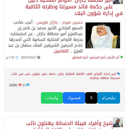
⁠⁠⁠أمير منطقة جازان: الأوامر الملكية دليل
على حكمة قائد مسيرتنا ونظرته الثاقبة
في إدارة شؤون البلاد
حسين صيرم - جازان فويس :
أعرب صاحب
السمو الملكي الأمير محمد بن ناصر بن
عبدالعزيز أمير منطقة جازان ، عن استبشاره
بحزمة الأوامر الملكية السامية التي أصدرها
خادم الحرمين الشريفين الملك سلمان بن عبد
العزيز ..
التفاصيل
آخر الأخبار
,
أخبار المجتمع
,
أخبار المناطق
22/07/2017
7:37 م
أمير
,
إدارة
,
الأوامر
,
البلاد
,
الثاقبة
,
الملكية
,
جازان
,
حكمة
,
دليل
,
شؤون
,
على
,
في
,
قائد
,
مسيرتنا
,
منطقة
,
ونظرته
2898
0
تيليجرام
X
فيسبوك
واتساب
شيخ وأفراد قبيلة الحسانة يهنئون نائب