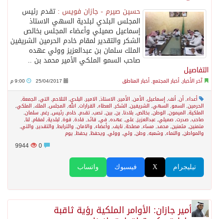
حسين صيرم - جازان فويس :
تقدم رئيس
المجلس البلدي لبلدية السهي الاستاذ
إسماعيل صميلي وأعضاء المجلس بخالص
الشكر والتقدير لمقام خادم الحرمين الشريفين
الملك سلمان بن عبدالعزيز وولي عهده
صاحب السمو الملكي الأمير محمد بن ..
التفاصيل
آخر الأخبار
,
أخبار المجتمع
,
أخبار المناطق
25/04/2017
9:00 م
أعداء
,
أن
,
أنف
,
إسماعيل
,
اﻷمن
,
الأمير
,
الاستاذ
,
الامير
,
البلدي
,
التلاحم
,
التي
,
الجمعة
,
الحرمين
,
السمو
,
السهي
,
الشريفين
,
الشكر
,
العطاء
,
القرارات
,
الله
,
المجلس
,
الملك
,
الملكي
,
الملكية
,
الميمون
,
الوطن
,
بخالص
,
بلادنا
,
بن
,
بين
,
تصب
,
تقدم
,
خادم
,
رئيس
,
رغم
,
سلمان
,
صاحب
,
صدرت
,
صميلي
,
عبدالعزيز
,
على
,
عهده
,
في
,
قائد
,
قادة
,
قوة
,
لبلدية
,
لمقام
,
لنا
,
متمنين
,
مثمنين
,
محمد
,
مساء
,
مصلحة
,
نايف
,
وأعضاء
,
والامان
,
والترابط
,
والتقدير
,
والتي
,
والمواطن
,
والنماء
,
وشعبه
,
وطن
,
ولي
,
وولي
,
ويحفظ
,
يحفظ
,
يوم
9944
0
تيليجرام
X
فيسبوك
واتساب
أمير جازان: الأوامر الملكية رؤية ثاقبة