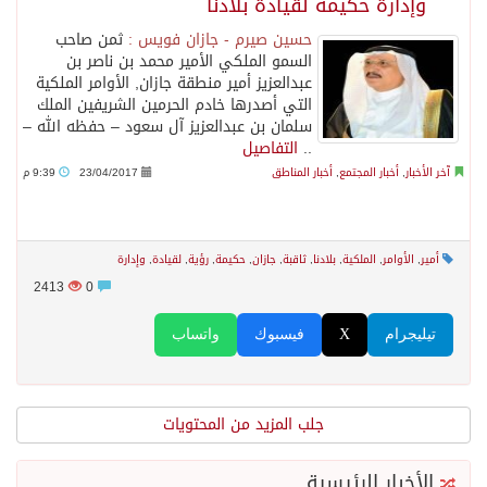
وإدارة حكيمة لقيادة بلادنا
حسين صيرم - جازان فويس :
ثمن صاحب
السمو الملكي الأمير محمد بن ناصر بن
عبدالعزيز أمير منطقة جازان, الأوامر الملكية
التي أصدرها خادم الحرمين الشريفين الملك
سلمان بن عبدالعزيز آل سعود – حفظه الله –
..
التفاصيل
آخر الأخبار
,
أخبار المجتمع
,
أخبار المناطق
23/04/2017
9:39 م
أمير
,
الأوامر
,
الملكية
,
بلادنا
,
ثاقبة
,
جازان
,
حكيمة
,
رؤية
,
لقيادة
,
وإدارة
2413
0
تيليجرام
X
فيسبوك
واتساب
جلب المزيد من المحتويات
الأخبار الرئيسية