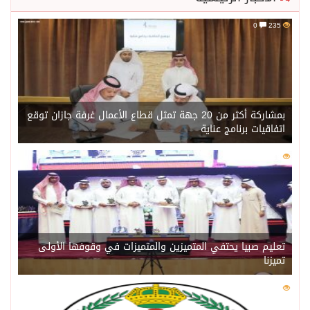
0
235
بمشاركة أكثر من 20 جهة تمثل قطاع الأعمال غرفة جازان توقع
اتفاقيات برنامج عناية
0
218
تعليم صبيا يحتفي المتميزين والمتميزات في وقوفها الأولى
تميزنا
0
211