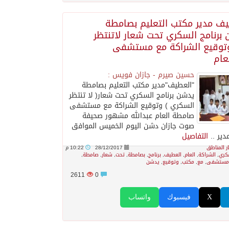
ف مدير مكتب التعليم بصامطة
برنامج السكري تحت شعار لاتنتظر
توقيع الشراكة مع مستشفى
عام
حسين صيرم - جازان فويس :
"العطيف"مدير مكتب التعليم بصامطة
يدشن برنامج السكري تحت شعار( ﻻ تنتظر
السكري ) وتوقيع الشراكة مع مستشفى
صامطة العام عبدالله مشهور صحيفة
صوت جازان دشن اليوم الخميس الموافق
التفاصيل
ار المناطق
28/12/2017
10:22 م
كري
,
الشراكة
,
العام
,
العطيف
,
برنامج
,
بصامطة
,
تحت
,
شعار
,
صامطة
,
ستشفى
,
مع
,
مكتب
,
وتوقيع
,
يدشن
2611
0
X
فيسبوك
واتساب