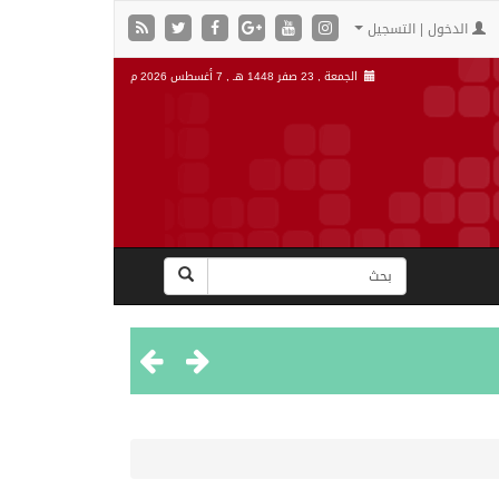
الدخول | التسجيل
الجمعة , 23 صفر 1448 هـ ,
7 أغسطس 2026 م