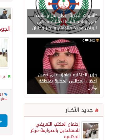
“القوات البحرية” تعلن عن وظائف
على برنامج المساعدة الفنية في
الجود
الرياض وجدة والدمام والخبر وجازان
0
202
وزير_الداخلية يوافق على تعيين
آخر ال
أعضاء المجالس المحلية بمنطقة
جازان
17
شعار
,
جديد الأخبار
تي
إجتماع المكتب التعريفي
للمتقاعدين بالصوارمة-مركز
الحكامية