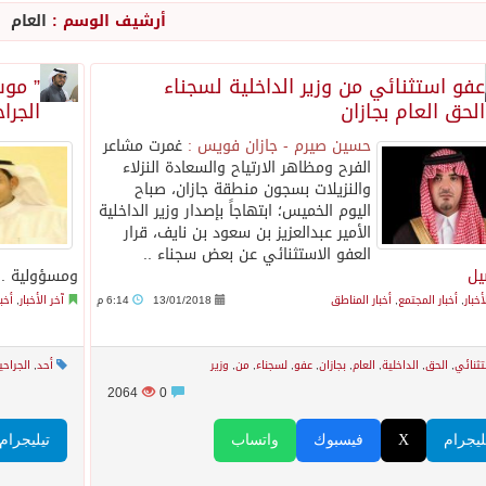
أرشيف الوسم :
العام
ورشة عمل لمزاولي الصيد والأنشطة البحرية عن خدمات بوابة “زاول
عفو استثنائي من وزير الداخلية لسجناء
” موس
الحق العام بجازان
الجرا
م قلنديا ويعتقل 11 فلسطينياً بالضفة
حسين صيرم - جازان فويس :
غمرت مشاعر
الفرح ومظاهر الارتياح والسعادة النزلاء
من النفط الخام بلغ 3.46 مليارات برميل عام 2025
والنزيلات بسجون منطقة جازان، صباح
اليوم الخميس؛ ابتهاجاً بإصدار وزير الداخلية
الأمير عبدالعزيز بن سعود بن نايف، قرار
بولا يتسارع في الكونغو ويتجاوز قدرات الاستجابة
العفو الاستثنائي عن بعض سجناء ..
يل
ومسؤولية .
أخبار
,
أخبار المجتمع
,
أخبار المناطق
13/01/2018
6:14 م
آخر الأخبار
,
أخب
مب يرد على تقارير نفاد الصواريخ الدقيقة بعد حرب إيران والبنتاغون
ثنائي
,
الحق
,
الداخلية
,
العام
,
بجازان
,
عفو
,
لسجناء
,
من
,
وزير
أحد
,
الجراحي
تعرض نظم وتقنيات الري الزراعية
2064
0
ليجرام
X
فيسبوك
واتساب
تيليجرام
لاثة مواطنين لتبرعهم بأجزاء من أعضائهم