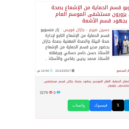
و قسم الحماية من الإشعاع بصحة
 يزورون مستشفى الموسم العام
بجهود قسم الأشعة
حسين صيرم - جازان فويس :
زار منسوبو
قسم الحماية من الإشعاع التابع لإدارة
صحة البيئة والصحة المهنية بصحة جازان
بحضور مدير قسم الحماية من الإشعاع
الأستاذ حسن حاسر حساني وبرفقته
الأستاذ محمد يحيى رفاعي والأستاذ ..
ار المجتمع
21/12/2017
12:04 ص
شعاع
,
الحماية
,
العام
,
الموسم
,
بجهود
,
بصحة
,
جازان
,
قسم
,
مستشفى
,
يشيدون
,
يزورون
3279
0
X
فيسبوك
واتساب