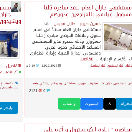
مستشفى جازان العام ينفذ مبادرة كلنا
منسوب
مسؤول ويلتقي بالمراجعين وذويهم
جازان
ويشيدون 
حسين صيرم - جازان فويس :
نفذ
مستشفى جازان العام ممثلاً في قسم
حقوق وعلاقات المرضى مبادرة ( كلنا
مسؤول) وذلك بحضور مدير المستشفى
المساعد الأخصائي حمود الحربي
ومنسوبي الإدارة الطبية وإدارة الطوارئ
 الأقسام الإدارية ..
التفاصيل
التفاصيل
أخبار
,
أخبار المجتمع
,
أخبار المناطق
12/12/2017
5:19 م
آخر الأخبار
,
أخب
ام
,
بالمراجعين
,
جازان
,
كلنا
,
مبادرة
,
مسؤول
,
مستشفى
,
وذويهم
,
ويلتقي
,
ينفذ
الأشعة
,
الإ
من
,
منسوبو
,
و
2121
0
ليجرام
X
فيسبوك
واتساب
تيليجرام
محاضرة ” زيادة الكولسترول و أثره على