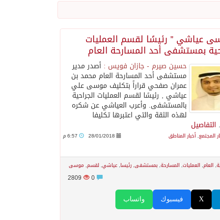
”
ى عياشي ” رئيسًا لقسم العمليات
حية بمستشفى أحد المسارحة العام
حسين صيرم - جازان فويس :
أصدر مدير
مستشفى أحد المسارحة العام محمد بن
عمران صفحي قراراً بتكليف موسى علي
عياشي , رئيسًا لقسم العمليات الجراحية
بالمستشفى. وأعرب العياشي عن شكره
لهذه الثقة والتي اعتبرها تكليفا
.
التفاصيل
ار المجتمع
,
أخبار المناطق
28/01/2018
6:57 م
 يلتزم الصمت
ة
,
العام
,
العمليات
,
المسارحة
,
بمستشفى
,
رئيسا
,
عياشي
,
لقسم
,
موسى
2809
0
X
فيسبوك
واتساب