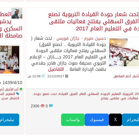
تحت شعار جودة القيادة التربوية تصنع
العطي
الفرق السهلي يفتتح فعاليات ملتقى
يدشن 
ة في التعليم العام 2017
السكري و
صامطة ال
حسين صيرم - جازان فويس :
تحت شعار (
جودة القيادة التربوية .. تصنع الفرق)
السهلي يفتتح فعاليات ملتقى الجودة
في التعليم العام 2017 جــــــــازان – الإعلام
التربوي صحيفة صوت جازان هاجر جغدمي
نظمت الإدارة العامة ..
التفاصيل
أخبار
,
أخبار المناطق
21/12/2017
12:09 ص
1439/4/10 مدير ..
آخر الأخبار
,
أخب
20
,
التربوية
,
التعليم
,
الجودة
,
السهلي
,
العام
,
الفرق
,
القيادة
,
تحت
,
تصنع
,
جودة
,
التعليم
,
الس
فعاليات
,
في
,
ملتقى
,
يفتتح
لاتنتظر
,
مدير
,
م
2306
0
ليجرام
X
فيسبوك
واتساب
تيليجرام