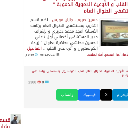
القلب و الأوعية الدموية الدموية ”
شفى الطوال العام
حسين صيرم - جازان فويس :
نظم قسم
التدريب بمستشفى الطوال العام برئاسة
الأستاذ/ أمجد محمد دغريري و بإشراف
مدير المستشفى أخصائي أول / علي
الحسين محنشي محاضرة بعنوان ” زيادة
الكولسترول و أثره على القلب ..
التفاصيل
أخبار
,
أخبار المجتمع
,
أخبار المناطق
06/12/2017
9:59 م
ه
,
الأوعية
,
الدموية
,
الطوال
,
العام
,
القلب
,
الكولسترول
,
بمستشفى
,
زيادة
,
على
,
ة
,
و
2388
0
ليجرام
X
فيسبوك
واتساب
قسم 
يشارك