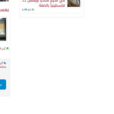
في مخيم قلنديا ويعتقل 11
فلسطينياً بالضفة
بمست
0
42
آخر ال
أثر
محاضر
تي