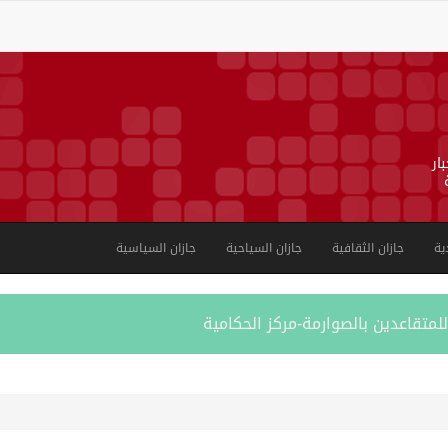
ار
ية
جازان الثقافية
جازان السياحية
جازان السياسية
لمتقاعدين بالصوارمة-مركز الحكامية
بية على الجوامع والمساجد خلال شهر يوليو 2026م