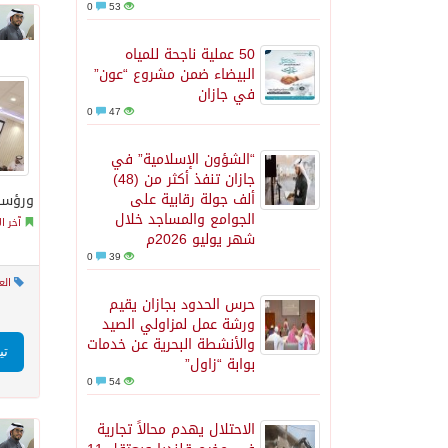
0
53
50 عملية ناجحة للمياه
البيضاء ضمن مشروع “عون”
في جازان
0
47
“الشؤون الإسلامية” في
جازان تنفذ أكثر من (48)
ألف جولة رقابية على
ورؤساء
الجوامع والمساجد خلال
آخر ال
شهر يوليو 2026م
0
39
الع
حرس الحدود بجازان يقيم
ورشة عمل لمزاولي الصيد
والأنشطة البحرية عن خدمات
تي
بوابة “زاول”
0
54
الاحتلال يهدم محالاً تجارية