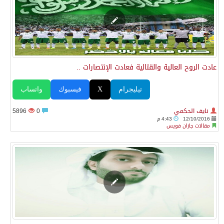
عادت الروح العالية والقتالية فعادت الإنتصارات ..
تيليجرام
X
فيسبوك
واتساب
نايف الحكمي
0
5896
12/10/2016
4:43 م
مقالات جازان فويس