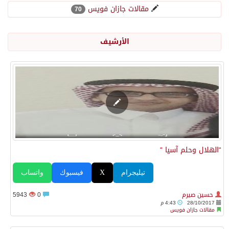
مقالات جازان فويس
70
هجمات حوثية بالصواريخ والمسيرات تودي بحياة 7 أشخاص في المخا والخوخة
الأرشيف
سوريا وروسيا تتوصلان إلى مذكرة تفاهم تحسم مصير قاعدتَي حميميم وطرطوس
رئيس مجلس إدارة “موهبة” يهنئ القيادة بتصدّر المملكة نتائج أولمبياد العلوم النووية الدولي إنسو 2026
وزارة الطاقة: أرامكو تُخمد حريقاً في مصفاة جازان دون إصابات
“الهلال وحلم آسيا “
رئيس مجلس إدارة «موهبة» يهنئ القيادة بتصدّر المملكة نتائج أولمبياد العلوم النووية الدولي ونجاح استضافته
تيليجرام
X
فيسبوك
واتساب
جازان.. موطن الفواكه الاستوائية ونموذج وطني للتنمية الزراعية المستدامة
حسين صيرم
0
5943
28/10/2017
4:43 م
رحبت المملكة ببيان مجلس الأمن وتنديده بهجمات ميليشيا الحوثي الإرهابية
مقالات جازان فويس