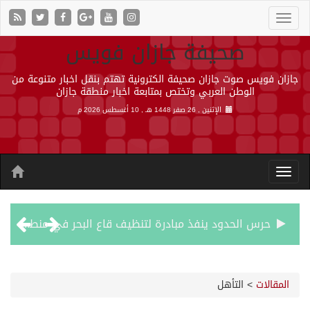
صحيفة جازان فويس
جازان فويس صوت جازان صحيفة الكترونية تهتم بنقل اخبار متنوعة من
الوطن العربي وتختص بمتابعة اخبار منطقة جازان
الإثنين , 26 صفر 1448 هـ ,
10 أغسطس 2026 م
حرس الحدود ينفذ مبادرة لتنظيف قاع البحر في منطقة جازان
وصول الدفعة الثانية والسبعين من العائدين الفلسطينيين إلى رفح
المقالات
>
التأهل
أمير جازان يشهد توقيع اتفاقيتين ومذكرة تعاون لتعزيز الشراكات والتكامل المؤسسي وخدمة التوجهات التنموية بالمنطقة