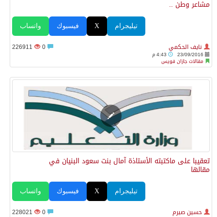
مشاعر وطن ..
تيليجرام
X
فيسبوك
واتساب
نايف الحكمي
0
226911
23/09/2016
4:43 م
مقالات جازان فويس
تعقيبا على ماكتبته الأستاذة آمال بنت سعود البنيان في
مقالها
تيليجرام
X
فيسبوك
واتساب
حسين صيرم
0
228021