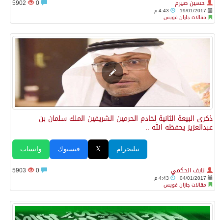
حسين صيرم
0
5902
19/01/2017
4:43 م
مقالات جازان فويس
ذكرى البيعة الثانية لخادم الحرمين الشريفين الملك سلمان بن
عبدالعزيز يحفظه الله ..
تيليجرام
X
فيسبوك
واتساب
نايف الحكمي
0
5903
04/01/2017
4:43 م
مقالات جازان فويس