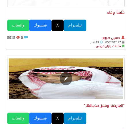
كلمة وفاء
تيليجرام
X
فيسبوك
واتساب
حسين صيرم
0
5915
05/03/2017
4:43 م
مقالات جازان فويس
“العارضة وفقرُ خدماتها”
تيليجرام
X
فيسبوك
واتساب