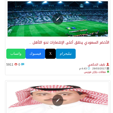
الأخضر السعودي يحقق أغلى الإنتصارات نحو التأهل ..
تيليجرام
X
فيسبوك
واتساب
نايف الحكمي
0
5911
29/03/2017
4:43 م
مقالات جازان فويس