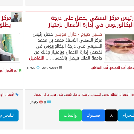
رئيس مركز السهي يحصل على درجة
مركز 
البكالوريوس في إدارة الأعمال بإمتياز
يطلق 
حسين صيرم - جازان فويس
حصل رئيس
مركز السهي الأستاذ مقعد بن محمد
السبيعي على درجة البكالوريوس في
تخصص إدارة الأعمال وبإمتياز وذلك من
جامعة الملك فيصل بالأحساء . ..
التفاصيل
أخبار
,
أخبار المجتمع
,
أخبار المناطق
20/07/2016
7:22 م
آخر الأخبار
,
أخب
رة
,
الأعمال
,
البكالوريوس
,
السهي
,
بإمتياز
,
درجة
,
رئيس
,
على
,
في
,
مركز
,
يحصل
الأعمال
,
الإب
3495
0
ليجرام
X
فيسبوك
واتساب
تيليجرام