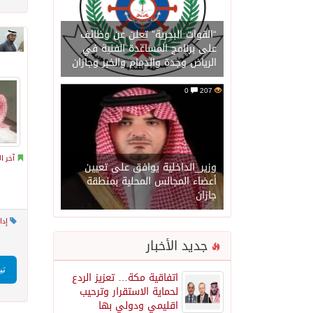
“القوات البحرية” تعلن عن وظائف
على برنامج المساعدة الفنية في
الرياض وجدة والدمام والخبر وجازان
0
207
آخر ال
وزير_الداخلية يوافق على تعيين
أعضاء المجالس المحلية بمنطقة
جازان
إدا
جديد الأخبار
تي
اتفاقية مكة… تعزيز الردع
لحماية الاستقرار وترحيب
اقليمي ودولي بها