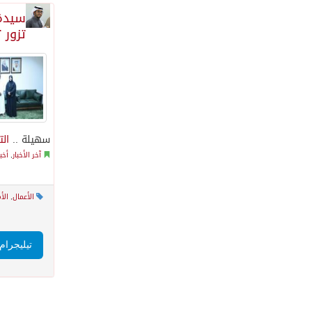
سيدة 
تزور 
سهيلة ..
الت
آخر الأخبار
,
أخب
الأعمال
,
الأم
تيليجرام