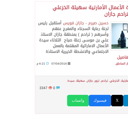
الأعمال الأمارتية سهيلة الخزعلي
تراحم جازان
حسين صيرم - جازان فويس
أستقبل رئيس
لجنة رعاية السجناء والمفرج عنهم
وأسرهم ( تراحم ) بمنطقة جازان الاستاذ
علي بن موسى زعلة صباح الثلاثاء سيدة
الأعمال الاماراتية المهتمة بالعمل
الاجتماعي والانشطة الخيرية الاستاذة
فاصيل
ار المناطق
07/04/2016
6:21 م
ارتية
,
الخزعلي
,
تراحم
,
تزور
,
جازان
,
سهيلة
,
سيدة
3347
0
X
فيسبوك
واتساب