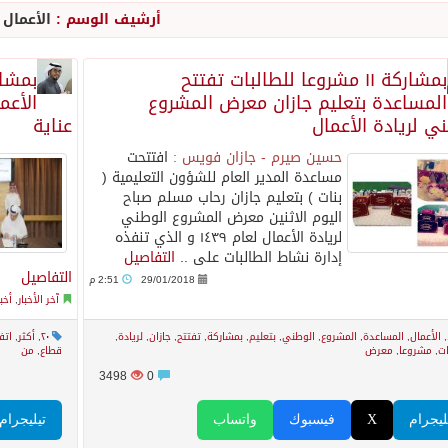
أرشيف الوسم :
الأعمال
ة تسهم في دعم أمن واستقرار المنطقة والعالم
بمشاركة ١١ مشروعا للطالبات تفتتح
المساعدة بتعليم جازان معرض المشروع
الأعم
 الاستخبارات السعودي: نرفض استخدام أراضينا منطلقاً لأي هجمات
ي لريادة الأعمال
عناية
حسين صيرم - جازان فويس :
افتتحت
د تطلق «اتفاقية مكة» للدفاع
مساعدة المدير العام للشؤون التعليمية (
بنات ) بتعليم جازان رحاب مسلم صباح
اليوم الاثنين معرض المشروع الوطني
يوم في المملكة
لريادة الأعمال لعام ١٤٣٩ و الذي تنفذه
إدارة نشاط الطالبات على ..
التفاصيل
التفاصيل
29/01/2018
2:51 م
ب و اذرع طهران تخطط باعمال ارهابية واسعة تطال دول الشرق ال
آخر الأخبار
,
أخب
,
الأعمال
,
المساعدة
,
المشروع
,
الوطني
,
بتعليم
,
بمشاركة
,
تفتتح
,
جازان
,
لريادة
,
٢٠
,
أكثر
,
اتف
اكستانية في جدة
ات
,
مشروعا
,
معرض
قطاع
,
من
3498
0
ليجرام
X
فيسبوك
واتساب
تيليجرام