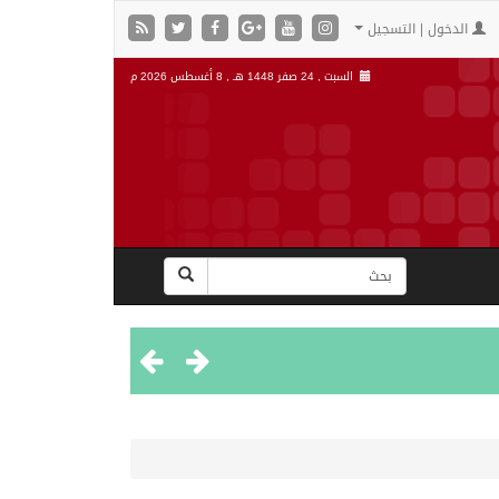
الدخول | التسجيل
السبت , 24 صفر 1448 هـ ,
8 أغسطس 2026 م