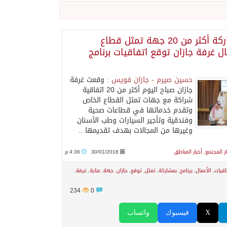
بمشاركة أكثر من 20 جهة تمثل قطاع
ال غرفة جازان توقع اتفاقيات برنامج
حسين صيرم - جازان فويس :
وقعت غرفة
جازان صباح اليوم أكثر من 20 اتفاقية
شراكة مع جهات تمثل القطاع الخاص
وتقدم خدماتها في قطاعات صحية
وفندقية وتأجير السيارات وطب الأسنان
وغيرها من المجالات بهدف تقديمها ..
اوسط
ار المجتمع
,
أخبار المناطق
30/01/2018
4:36 م
اقيات
,
الأعمال
,
برنامج
,
بمشاركة
,
تمثل
,
توقع
,
جازان
,
جهة
,
عناية
,
غرفة
,
234
0
X
فيسبوك
واتساب