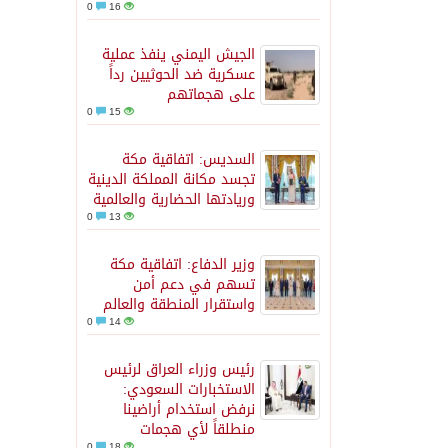
0
16
الجيش اليمني ينفذ عملية
عسكرية ضد الحوثيين رداً
على هجماتهم
0
15
السديس: اتفاقية مكة
تجسد مكانة المملكة الدينية
وريادتها الحضارية والعالمية
0
13
وزير الدفاع: اتفاقية مكة
تسهم في دعم أمن
واستقرار المنطقة والعالم
0
14
رئيس وزراء العراق لرئيس
الاستخبارات السعودي:
نرفض استخدام أراضينا
منطلقاً لأي هجمات
0
18