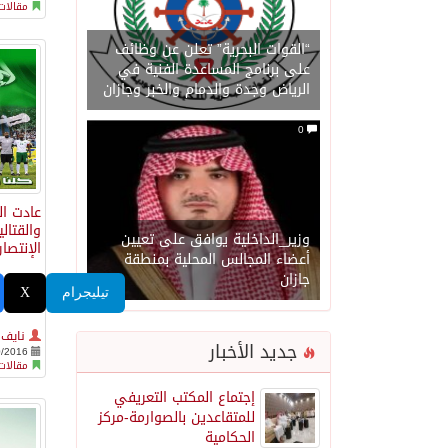
مقالات
“القوات البحرية” تعلن عن وظائف
على برنامج المساعدة الفنية في
الرياض وجدة والدمام والخبر وجازان
0
عادت ال
والقتال
وزير_الداخلية يوافق على تعيين
الإنتصار
أعضاء المجالس المحلية بمنطقة
جازان
تيليجرام
X
نايف
جديد الأخبار
0/2016
مقالات
إجتماع المكتب التعريفي
للمتقاعدين بالصوارمة-مركز
الحكامية