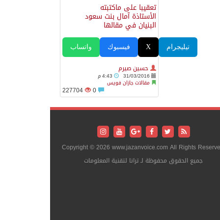
تعقيبا على ماكتبته
الأستاذة آمال بنت سعود
البنيان في مقالها
تيليجرام
X
فيسبوك
واتساب
حسين صيرم
31/03/2016
4:43 م
مقالات جازان فويس
227704
0
Copyright © 2026 www.jazanvoice.com All Rights Reserve
جميع الحقوق محفوظة لـ ترانا لتقنية المعلومات