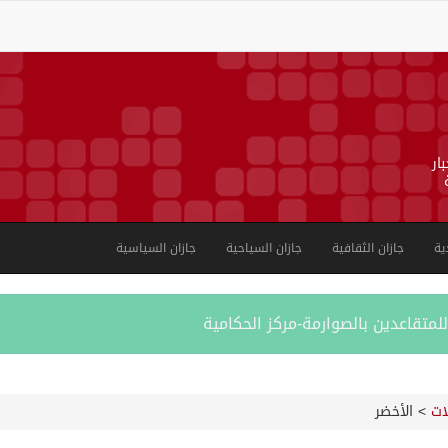
ار
ية
جازان الثقافية
جازان السياحية
جازان السياسية
لمتقاعدين بالصوارمة-مركز الحكامية
ات
>
الأخضر
بية على الجوامع والمساجد خلال شهر يوليو 2026م