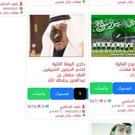
 جازان فويس
مقالات جازان فويس
نايف الحكم
29/03/2017
مقالات جازان 
روح العالية
ذكرى البيعة الثانية
ية فعادت
لخادم الحرمين الشريفين
ات ..
الملك سلمان بن
عبدالعزيز يحفظه الله ..
فيسبوك
واتساب
تيليجرام
X
فيسبوك
واتساب
 الحكمي
0
5577
12/1
4:43 م
نايف الحكمي
0
5579
 جازان فويس
04/01/2017
4:43 م
مقالات جازان فويس