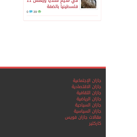
في مخيم قلنديا ويعتقل 11
فلسطينياً بالضفة
0
39
جازان الإجتماعية
جازان الاقتصادية
جازان الثقافية
جازان الرياضية
جازان السياحية
جازان السياسية
مقالات جازان فويس
كاركتير