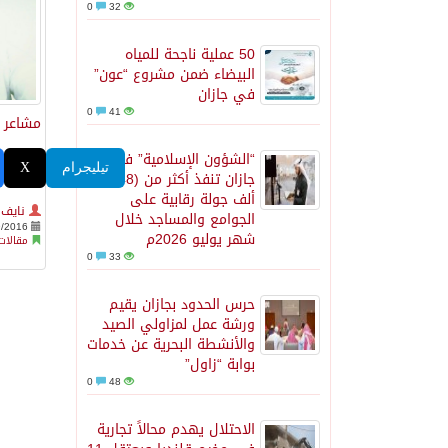
0
32
50 عملية ناجحة للمياه
البيضاء ضمن مشروع “عون”
في جازان
0
41
مشاعر 
“الشؤون الإسلامية” في
تيليجرام
X
جازان تنفذ أكثر من (48)
ألف جولة رقابية على
نايف
الجوامع والمساجد خلال
9/2016
شهر يوليو 2026م
مقالات
0
33
حرس الحدود بجازان يقيم
ورشة عمل لمزاولي الصيد
والأنشطة البحرية عن خدمات
بوابة “زاول”
0
48
الاحتلال يهدم محالاً تجارية