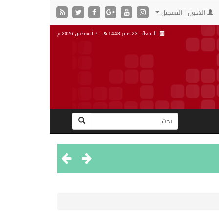
الدخول | التسجيل
الجمعة , 23 صفر 1448 هـ ,
7 أغسطس 2026 م