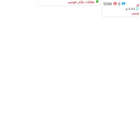
مقالات جازان فويس
ي
0
5590
4:43 م
فويس