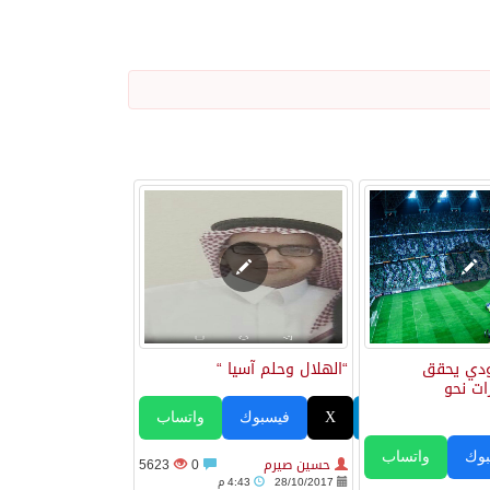
”
 يلتزم الصمت
ودي يحقق
“الهلال وحلم آسيا “
ات نحو
تيليجرام
X
فيسبوك
واتساب
وك
واتساب
حسين صيرم
0
5623
28/10/2017
4:43 م