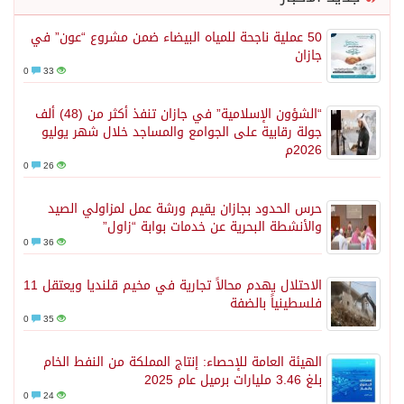
50 عملية ناجحة للمياه البيضاء ضمن مشروع “عون” في
جازان
0
33
“الشؤون الإسلامية” في جازان تنفذ أكثر من (48) ألف
جولة رقابية على الجوامع والمساجد خلال شهر يوليو
2026م
0
26
حرس الحدود بجازان يقيم ورشة عمل لمزاولي الصيد
والأنشطة البحرية عن خدمات بوابة “زاول”
0
36
الاحتلال يهدم محالاً تجارية في مخيم قلنديا ويعتقل 11
فلسطينياً بالضفة
0
35
الهيئة العامة للإحصاء: إنتاج المملكة من النفط الخام
بلغ 3.46 مليارات برميل عام 2025
0
24