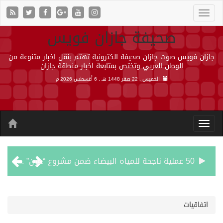
صحيفة جازان فويس
جازان فويس صوت جازان صحيفة الكترونية تهتم بنقل اخبار متنوعة من
الوطن العربي وتختص بمتابعة اخبار منطقة جازان
الخميس , 22 صفر 1448 هـ ,
6 أغسطس 2026 م
50 عملية ناجحة للمياه البيضاء ضمن مشروع “عون” في جازان
“الشؤون الإسلامية” في جازان تنفذ أكثر من (48) ألف جولة رقابية على الجوامع والمساجد خلال شهر يوليو 2026م
اتفاقيات
حرس الحدود بجازان يقيم ورشة عمل لمزاولي الصيد والأنشطة البحرية عن خدمات بوابة “زاول”