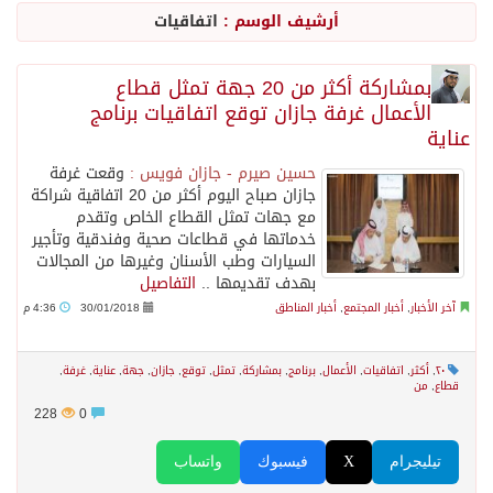
أرشيف الوسم :
اتفاقيات
الاحتلال يهدم محالاً تجارية في مخيم قلنديا ويعتقل 11 فلسطينياً بالضفة
بمشاركة أكثر من 20 جهة تمثل قطاع
الأعمال غرفة جازان توقع اتفاقيات برنامج
الهيئة العامة للإحصاء: إنتاج المملكة من النفط الخام بلغ 3.46 مليارات برميل عام 2025
عناية
حسين صيرم - جازان فويس :
وقعت غرفة
«الصحة العالمية» تحذر: إيبولا يتسارع في الكونغو ويتجاوز قدرات الاستجابة
جازان صباح اليوم أكثر من 20 اتفاقية شراكة
مع جهات تمثل القطاع الخاص وتقدم
خدماتها في قطاعات صحية وفندقية وتأجير
«لدينا كميات هائلة».. ترامب يرد على تقارير نفاد الصواريخ الدقيقة بعد حرب إيران والبنتاغون يلتزم الصمت
السيارات وطب الأسنان وغيرها من المجالات
بهدف تقديمها ..
التفاصيل
آخر الأخبار
,
أخبار المجتمع
,
أخبار المناطق
30/01/2018
4:36 م
مركز “استدامة” بجازان يستعرض نظم وتقنيات الري الزراعية
٢٠
,
أكثر
,
اتفاقيات
,
الأعمال
,
برنامج
,
بمشاركة
,
تمثل
,
توقع
,
جازان
,
جهة
,
عناية
,
غرفة
,
أمير منطقة جازان يكرّم ثلاثة مواطنين لتبرعهم بأجزاء من أعضائهم
قطاع
,
من
228
0
القبض على مواطن لنقله (11) مخالفًا لنظام أمن الحدود بمنطقة جازان
تيليجرام
X
فيسبوك
واتساب