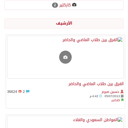
كاركتير
2
سوريا وروسيا تتوصلان إلى مذكرة تفاهم تحسم مصير قاعدتَي حميميم وطرطوس
الأرشيف
رئيس مجلس إدارة “موهبة” يهنئ القيادة بتصدّر المملكة نتائج أولمبياد العلوم النووية الدولي إنسو 2026
وزارة الطاقة: أرامكو تُخمد حريقاً في مصفاة جازان دون إصابات
رئيس مجلس إدارة «موهبة» يهنئ القيادة بتصدّر المملكة نتائج أولمبياد العلوم النووية الدولي ونجاح استضافته
الفرق بين طلاب الماضي والحاضر
جازان.. موطن الفواكه الاستوائية ونموذج وطني للتنمية الزراعية المستدامة
حسين صيرم
2
36624
05/07/2013
4:42 م
رحبت المملكة ببيان مجلس الأمن وتنديده بهجمات ميليشيا الحوثي الإرهابية
كاركتير
الأرصاد” يُنبّه من أمطار على منطقة جازان