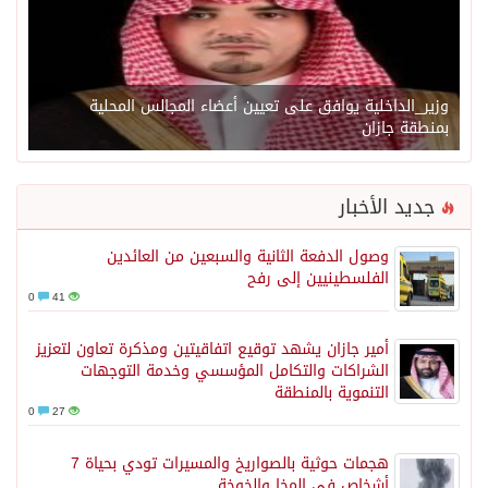
وزير_الداخلية يوافق على تعيين أعضاء المجالس المحلية
بمنطقة جازان
جديد الأخبار
وصول الدفعة الثانية والسبعين من العائدين
الفلسطينيين إلى رفح
0
41
أمير جازان يشهد توقيع اتفاقيتين ومذكرة تعاون لتعزيز
الشراكات والتكامل المؤسسي وخدمة التوجهات
التنموية بالمنطقة
0
27
هجمات حوثية بالصواريخ والمسيرات تودي بحياة 7
أشخاص في المخا والخوخة