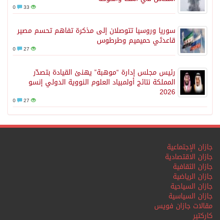
0
33
سوريا وروسيا تتوصلان إلى مذكرة تفاهم تحسم مصير
قاعدتَي حميميم وطرطوس
0
27
رئيس مجلس إدارة “موهبة” يهنئ القيادة بتصدّر
المملكة نتائج أولمبياد العلوم النووية الدولي إنسو
2026
0
27
جازان الإجتماعية
جازان الاقتصادية
جازان الثقافية
جازان الرياضية
جازان السياحية
جازان السياسية
مقالات جازان فويس
كاركتير