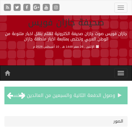
صحيفة جازان فويس
جازان فويس صوت جازان صحيفة الكترونية تهتم بنقل اخبار متنوعة من
الوطن العربي وتختص بمتابعة اخبار منطقة جازان
الإثنين , 26 صفر 1448 هـ ,
10 أغسطس 2026 م
وصول الدفعة الثانية والسبعين من العائدين الفلسطينيين إلى رفح
أمير جازان يشهد توقيع اتفاقيتين ومذكرة تعاون لتعزيز الشراكات والتكامل المؤسسي وخدمة التوجهات التنموية بالمنطقة
الصور
هجمات حوثية بالصواريخ والمسيرات تودي بحياة 7 أشخاص في المخا والخوخة