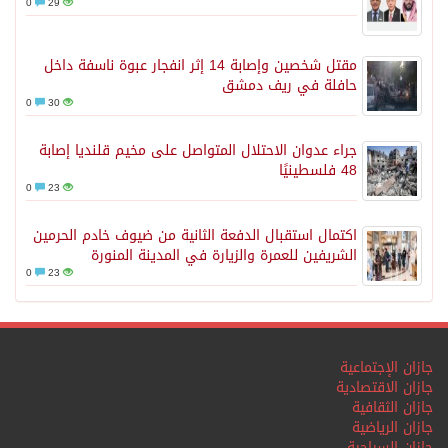
0
29
مقتل شخصين وإصابة 14 إثر انفجار عبوة ناسفة داخل
حافلة في ريف دمشق
0
30
جراء عدوان الاحتلال المتواصل على مخيم قلنديا إصابة
48 فلسطينيًا
0
23
اكتمال استقبال الدفعة الثانية من ضيوف خادم الحرمين
الشريفين للعمرة والزيارة في المدينة المنورة
0
23
جازان الإجتماعية
جازان الاقتصادية
جازان الثقافية
جازان الرياضية
جازان السياحية