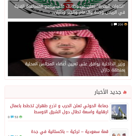
“القوات البحرية” تعلن عن وظائف على برنامج المساعدة الفنية
في الرياض وجدة والدمام والخبر وجازان
0
206
وزير_الداخلية يوافق على تعيين أعضاء المجالس المحلية
بمنطقة جازان
جديد الأخبار
جماعة الحوثي تعلن الحرب و اذرع طهران تخطط باعمال
ارهابية واسعة تطال دول الشرق الاوسط
0
53
قمة سعودية – تركية – باكستانية في جدة