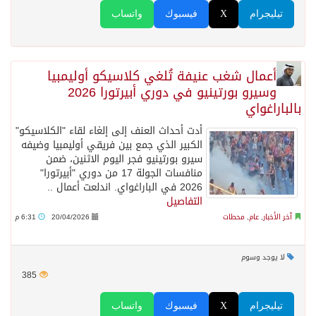
تيليجرام
X
فيسبوك
واتساب
أعمال شغب عنيفة تُلغي كلاسيكو أوليمبيا
وسيرو بورتينيو في دوري أبيرتورا 2026
بالباراغواي
أدت أحداث العنف إلى إلغاء لقاء "الكلاسيكو"
الكبير الذي جمع بين فريقي أوليمبيا وضيفه
سيرو بورتينيو فجر اليوم الاثنين، ضمن
منافسات الجولة 17 من دوري "أبيرتورا"
2026 في الباراغواي. اندلعت أعمال ..
التفاصيل
آخر الأخبار
,
عام
,
محطات
20/04/2026
6:31 م
لا يوجد وسوم
385
تيليجرام
X
فيسبوك
واتساب