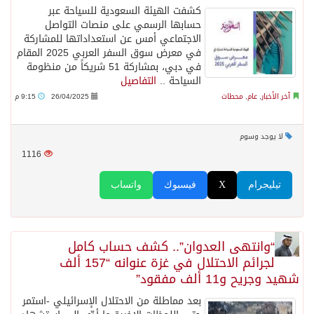
كشفت الهيئة السعودية للسياحة عبر
حسابها الرسمي على منصات التواصل
الاجتماعي أمس عن استعداداتها للمشاركة
في معرض سوق السفر العربي 2025 المقام
في دبي، بمشاركة 51 شريكاً من منظومة
السياحة ..
التفاصيل
آخر الأخبار
,
عام
,
محطات
26/04/2025
9:15 م
لا يوجد وسوم
1116
تيليجرام
X
فيسبوك
واتساب
“وانتهى العدوان”.. كشف حساب كامل
لجرائم الاحتلال في غزة عنوانه “157 ألف
شهيد وجريح و11 ألف مفقود”
بعد مماطلة من الاحتلال الإسرائيلي -استمر