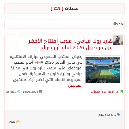
محطات
[ 219 ]
جراء عدوان الاحتلال المتواصل على مخيم قلنديا إصابة 48 فلسطينيًا
محطات
اكتمال استقبال الدفعة الثانية من ضيوف خادم الحرمين الشريفين للعمرة والزيارة في المدينة المنورة
هارد روك ميامي.. ملعب افتتاح الأخضر
في مونديال 2026 أمام أوروغواي
التحالف: إصابة (11) مدنياً في نجران نتيجة اعتداءات حوثية إرهابية
يخوض المنتخب السعودي مباراته الافتتاحية
في كأس العالم FIFA 2026 أمام منتخب
التحالف يعزي الحكومة اليمنية في استشهاد قوات يمنية جراء هجوم حوثي غادر
أوروغواي على ملعب هارد روك في مدينة
ميامي بولاية فلوريدا الأمريكية، ضمن
المجموعة الثامنة التي تضم أيضاً منتخبي ..
مصدر سعودي مسؤول: تنسيق بين الميليشيات الحوثية والعراقية وإيران للإعداد لاعتداءات تستهدف المملكة
التفاصيل
آخر الأخبار
,
عام
,
محطات
15/06/2026
8:19 ص
حالة الطقس المتوقعة اليوم في المملكة
لا يوجد وسوم
إجتماع المكتب التعريفي للمتقاعدين بالصوارمة-مركز الحكامية
246