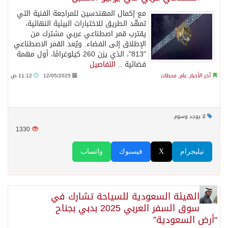
مع إكمال المهندسين للمراجعة الفنية التي
تمهّد الطريق للاختبارات البيئية النهائية،
يقترب قمر اصطناعي عربي مشترك من
الإطلاق إلى الفضاء. ويُعد القمر الاصطناعي
"813"، الذي يزن 260 كيلوغرامًا، أول مهمة
فضائية ..
التفاصيل
آخر الأخبار
,
عام
,
محطات
12/05/2025
11:12 ص
لا يوجد وسوم
1330
تيليجرام
X
فيسبوك
واتساب
الهيئة السعودية للسياحة تشارك في
سوق السفر العربي 2025 بدبي بجناح
“أرض السعودية”