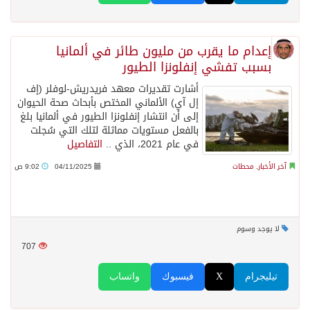
إعدام ما يقرب من مليون طائر في ألمانيا
بسبب تفشي إنفلونزا الطيور
أشارت تقديرات معهد فريدريش-لوفلر (إف
إل آي) الألماني المختص بأبحاث صحة الحيوان
إلى أن انتشار إنفلونزا الطيور في ألمانيا بلغ
بالفعل مستويات مماثلة لتلك التي سُجلت
في عام 2021، الذي ..
التفاصيل
آخر الأخبار
,
محطات
04/11/2025
9:02 ص
لا يوجد وسوم
707
تيليجرام
X
فيسبوك
واتساب