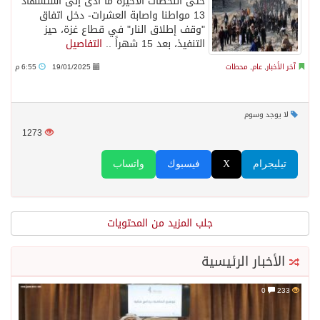
حتى اللحظات الاخيرة ما أدّى إلى استشهاد
13 مواطنا واصابة العشرات- دخل اتفاق
"وقف إطلاق النار" في قطاع غزة، حيز
التنفيذ، بعد 15 شهراً ..
التفاصيل
آخر الأخبار
,
عام
,
محطات
19/01/2025
6:55 م
لا يوجد وسوم
1273
تيليجرام
X
فيسبوك
واتساب
جلب المزيد من المحتويات
الأخبار الرئيسية
0
233