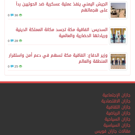
الجيش اليمني ينفذ عملية عسكرية ضد الحوثيين رداً
على هجماتهم
0
36
السديس: اتفاقية مكة تجسد مكانة المملكة الدينية
وريادتها الحضارية والعالمية
0
28
وزير الدفاع: اتفاقية مكة تسهم في دعم أمن واستقرار
المنطقة والعالم
0
25
جازان الإجتماعية
جازان الاقتصادية
جازان الثقافية
جازان الرياضية
جازان السياحية
جازان السياسية
مقالات جازان فويس