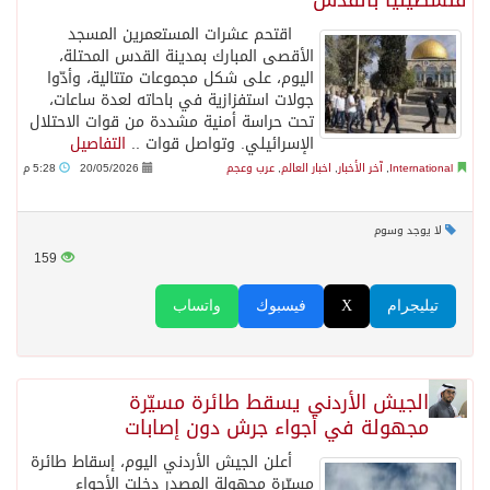
فلسطينيًا بالقدس
اقتحم عشرات المستعمرين المسجد
الأقصى المبارك بمدينة القدس المحتلة،
اليوم، على شكل مجموعات متتالية، وأدّوا
جولات استفزازية في باحاته لعدة ساعات،
تحت حراسة أمنية مشددة من قوات الاحتلال
الإسرائيلي. وتواصل قوات ..
التفاصيل
International
,
آخر الأخبار
,
اخبار العالم
,
عرب وعجم
20/05/2026
5:28 م
لا يوجد وسوم
159
تيليجرام
X
فيسبوك
واتساب
الجيش الأردني يسقط طائرة مسيّرة
مجهولة في أجواء جرش دون إصابات
أعلن الجيش الأردني اليوم، إسقاط طائرة
مسيّرة مجهولة المصدر دخلت الأجواء