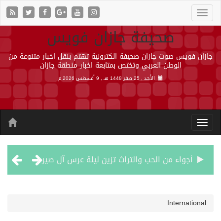
صحيفة جازان فويس
جازان فويس صوت جازان صحيفة الكترونية تهتم بنقل اخبار متنوعة من
الوطن العربي وتختص بمتابعة اخبار منطقة جازان
الأحد , 25 صفر 1448 هـ ,
9 أغسطس 2026 م
أجواء من الحب والتراث تزين ليلة عرس آل صيرم
اتفاقية مكة… تعزيز الردع لحماية الاستقرار وترحيب اقليمي ودولي بها
International
الجيش اليمني ينفذ عملية عسكرية ضد الحوثيين رداً على هجماتهم