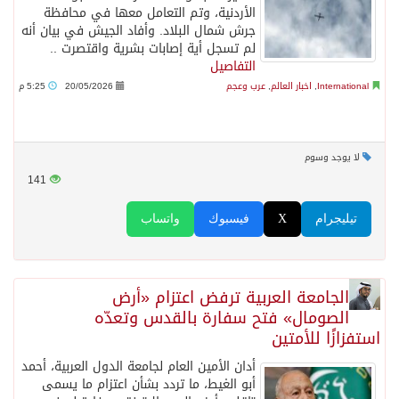
الأردنية، وتم التعامل معها في محافظة
جرش شمال البلاد. وأفاد الجيش في بيان أنه
لم تسجل أية إصابات بشرية واقتصرت ..
التفاصيل
International
,
اخبار العالم
,
عرب وعجم
20/05/2026
5:25 م
لا يوجد وسوم
141
تيليجرام
X
فيسبوك
واتساب
الجامعة العربية ترفض اعتزام «أرض
الصومال» فتح سفارة بالقدس وتعدّه
استفزازًا للأمتين
أدان الأمين العام لجامعة الدول العربية، أحمد
أبو الغيط، ما تردد بشأن اعتزام ما يسمى