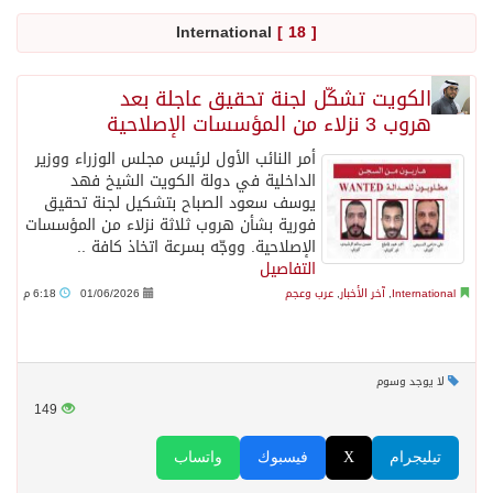
International
[ 18 ]
السديس: اتفاقية مكة تجسد مكانة المملكة الدينية وريادتها الحضارية والعالمية
الكويت تشكّل لجنة تحقيق عاجلة بعد
هروب 3 نزلاء من المؤسسات الإصلاحية
وزير الدفاع: اتفاقية مكة تسهم في دعم أمن واستقرار المنطقة والعالم
أمر النائب الأول لرئيس مجلس الوزراء ووزير
الداخلية في دولة الكويت الشيخ فهد
رئيس وزراء العراق لرئيس الاستخبارات السعودي: نرفض استخدام أراضينا منطلقاً لأي هجمات
يوسف سعود الصباح بتشكيل لجنة تحقيق
فورية بشأن هروب ثلاثة نزلاء من المؤسسات
الإصلاحية. ووجّه بسرعة اتخاذ كافة ..
الرياض وأنقرة وإسلام آباد تطلق «اتفاقية مكة» للدفاع
التفاصيل
International
,
آخر الأخبار
,
عرب وعجم
01/06/2026
6:18 م
حالة الطقس المتوقعة اليوم في المملكة
لا يوجد وسوم
جماعة الحوثي تعلن الحرب و اذرع طهران تخطط باعمال ارهابية واسعة تطال دول الشرق الاوسط
149
قمة سعودية – تركية – باكستانية في جدة
تيليجرام
X
فيسبوك
واتساب