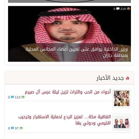
0
216
وزير_الداخلية يوافق على تعيين أعضاء المجالس المحلية
بمنطقة جازان
جديد الأخبار
أجواء من الحب والتراث تزين ليلة عرس آل صيرم
0
113
اتفاقية مكة… تعزيز الردع لحماية الاستقرار وترحيب
اقليمي ودولي بها
0
37