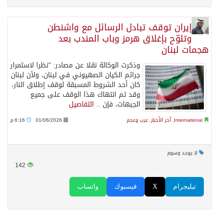
إيران توقف تبادل الرسائل مع واشنطن
وتلوّح بإغلاق هرمز وباب المندب بعد
هجمات لبنان
وذكرت الوكالة نقلا عن مصادر: "نظرا لاستمرار
جرائم الكيان الصهيوني في لبنان، ولأن لبنان
كان أحد الشروط المسبقة لوقف إطلاق النار،
وقد تم انتهاك هذا الوقف على جميع
الجبهات، فإن ..
التفاصيل
International
,
آخر الأخبار
,
عرب وعجم
01/06/2026
6:16 م
لا يوجد وسوم
142
تيليجرام
X
فيسبوك
واتساب