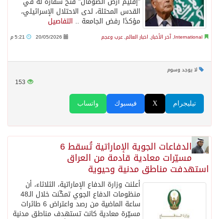
"إقليم أرض الصومال" فتح سفارة له في
القدس المحتلة، لدى الاحتلال الإسرائيلي،
مؤكدًا رفض الجامعة ..
التفاصيل
International
,
آخر الأخبار
,
اخبار العالم
,
عرب وعجم
20/05/2026
5:21 م
لا يوجد وسوم
153
تيليجرام
X
فيسبوك
واتساب
الدفاعات الجوية الإماراتية تُسقط 6
مسيّرات معادية قادمة من العراق
استهدفت مناطق مدنية وحيوية
أعلنت وزارة الدفاع الإماراتية، الثلاثاء، أن
منظومات الدفاع الجوي تمكّنت خلال الـ48
ساعة الماضية من رصد واعتراض 6 طائرات
مسيّرة معادية كانت تستهدف مناطق مدنية