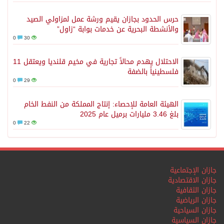
حرس الحدود بجازان يقيم ورشة عمل لمزاولي الصيد
والأنشطة البحرية عن خدمات بوابة “زاول”
0
30
الاحتلال يهدم محالاً تجارية في مخيم قلنديا ويعتقل 11
فلسطينياً بالضفة
0
29
الهيئة العامة للإحصاء: إنتاج المملكة من النفط الخام
بلغ 3.46 مليارات برميل عام 2025
0
22
جازان الإجتماعية
جازان الاقتصادية
جازان الثقافية
جازان الرياضية
جازان السياحية
جازان السياسية