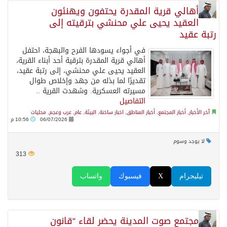
أهالي قرية المقدرة يحتفون ويهنئون
العقيد يحيى علي محنشي بترقيته إلى
رتبة عقيد
في أجواء يسودها الفرح والبهجة، احتفل
أهالي قرية المقدرة بترقية أحد أبناء القرية،
العقيد يحيى علي محنشي، إلى رتبة عقيد،
تقديرًا لما بذله من جهد وإخلاص طوال
مسيرته العسكرية. وشهدت القرية ..
التفاصيل
آخر الأخبار
,
أخبار المجتمع
,
أخبار المناطق
,
اخبار ساخنة
,
البيئة
,
عام
,
عرب وعجم
,
محليات
06/07/2026
10:56 م
لا يوجد وسوم
313
تيليجرام
X
فيسبوك
واتساب
مجتمع صوت المدينة يحضر لقاء “قانون