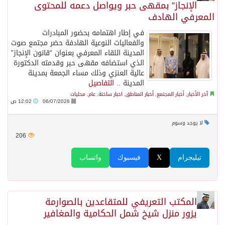
الإنجاز” بمقهى حبر ويواصل دعمه للمحتوى
المعرفي الهادف
في إطار اهتمامه بحضور المبادرات
والفعاليات النوعية الهادفة حضر مجتمع صوت
المدينة اللقاء المعرفي بعنوان “قانون الإنجاز”
الذي استضافه مقهى حبر وقدمته الدكتورة
عالية العنزي وذلك مساء الجمعة بمدينة
المدينة ..
التفاصيل
آخر الأخبار
,
أخبار المجتمع
,
أخبار المناطق
,
اخبار ساخنة
,
عام
,
محليات
06/07/2026
12:02 ص
لا يوجد وسوم
206
تيليجرام
X
فيسبوك
واتساب
المكتب التعريفي للمتقاعدين بالصوارمة
يزور منزل شيخ شمل الحكامية والمغافير