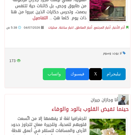
من طابوق وجص، بل كائنات حية تتنفس
بصمت، وتحرس حكايات الذين عبروا من هنا
ذات يوم. كلما هبّ ..
التفاصيل
آخر الأخبار
,
أخبار المجتمع
,
أخبار المناطق
,
اخبار ساخنة
,
محليات
04/07/2026
5:38 ص
لا يوجد وسوم
173
تيليجرام
X
فيسبوك
واتساب
أنا وجازان جيران
حينما تفيض القلوب بالود والوفاء
للجغرافيا لغة لا يفهمها إلا من اتّسعت
قلوبهم للمحبة، وللجيرة معانٍ تتجاوز حدود
الأرض والمسافات لتستقر في أعمق نقطة