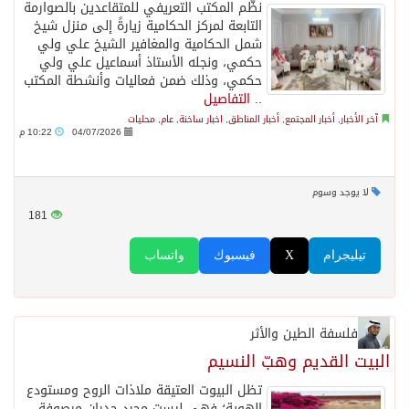
نظّم المكتب التعريفي للمتقاعدين بالصوارمة
التابعة لمركز الحكامية زيارةً إلى منزل شيخ
شمل الحكامية والمغافير الشيخ علي ولي
حكمي، ونجله الأستاذ أسماعيل علي ولي
حكمي، وذلك ضمن فعاليات وأنشطة المكتب
..
التفاصيل
آخر الأخبار
,
أخبار المجتمع
,
أخبار المناطق
,
اخبار ساخنة
,
عام
,
محليات
04/07/2026
10:22 م
لا يوجد وسوم
181
تيليجرام
X
فيسبوك
واتساب
فلسفة الطين والأثر
البيت القديم وهبّ النسيم
تظل البيوت العتيقة ملاذات الروح ومستودع
الهوية؛ فهي ليست مجرد جدران مرصوفة