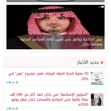
0
وزير_الداخلية يوافق على تعيين أعضاء المجالس المحلية
بمنطقة جازان
جديد الأخبار
50 عملية ناجحة للمياه البيضاء ضمن مشروع “عون” في
جازان
0
27
“الشؤون الإسلامية” في جازان تنفذ أكثر من (48) ألف
جولة رقابية على الجوامع والمساجد خلال شهر يوليو
2026م
0
22