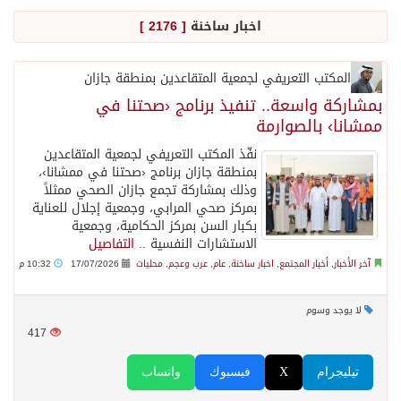
اخبار ساخنة
[ 2176 ]
الاحتلال يهدم محالاً تجارية في مخيم قلنديا ويعتقل 11 فلسطينياً بالضفة
المكتب التعريفي لجمعية المتقاعدين بمنطقة جازان
الهيئة العامة للإحصاء: إنتاج المملكة من النفط الخام بلغ 3.46 مليارات برميل عام 2025
بمشاركة واسعة.. تنفيذ برنامج ‹صحتنا في
ممشانا› بالصوارمة
نفّذ المكتب التعريفي لجمعية المتقاعدين
«الصحة العالمية» تحذر: إيبولا يتسارع في الكونغو ويتجاوز قدرات الاستجابة
بمنطقة جازان برنامج ‹صحتنا في ممشانا›،
وذلك بمشاركة تجمع جازان الصحي ممثلاً
بمركز صحي المرابي، وجمعية إجلال للعناية
«لدينا كميات هائلة».. ترامب يرد على تقارير نفاد الصواريخ الدقيقة بعد حرب إيران والبنتاغون يلتزم الصمت
بكبار السن بمركز الحكامية، وجمعية
الاستشارات النفسية ..
التفاصيل
مركز “استدامة” بجازان يستعرض نظم وتقنيات الري الزراعية
آخر الأخبار
,
أخبار المجتمع
,
اخبار ساخنة
,
عام
,
عرب وعجم
,
محليات
17/07/2026
10:32 م
لا يوجد وسوم
أمير منطقة جازان يكرّم ثلاثة مواطنين لتبرعهم بأجزاء من أعضائهم
417
القبض على مواطن لنقله (11) مخالفًا لنظام أمن الحدود بمنطقة جازان
تيليجرام
X
فيسبوك
واتساب