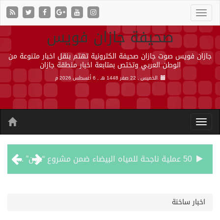
صحيفة جازان فويس
جازان فويس صوت جازان صحيفة الكترونية تهتم بنقل اخبار متنوعة من
الوطن العربي وتختص بمتابعة اخبار منطقة جازان
الخميس , 22 صفر 1448 هـ ,
6 أغسطس 2026 م
50 عملية ناجحة للمياه البيضاء ضمن مشروع “عون” في جازان
“الشؤون الإسلامية” في جازان تنفذ أكثر من (48) ألف جولة رقابية على الجوامع والمساجد خلال شهر يوليو 2026م
اخبار ساخنة
حرس الحدود بجازان يقيم ورشة عمل لمزاولي الصيد والأنشطة البحرية عن خدمات بوابة “زاول”