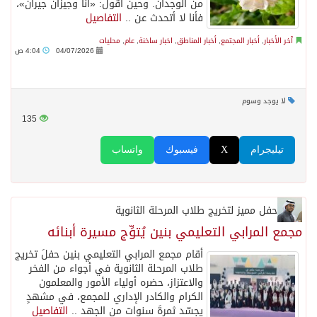
من الوجدان. وحين أقول: «أنا وجيزان جيران»،
فأنا لا أتحدث عن ..
التفاصيل
آخر الأخبار
,
أخبار المجتمع
,
أخبار المناطق
,
اخبار ساخنة
,
عام
,
محليات
04/07/2026
4:04 ص
لا يوجد وسوم
135
تيليجرام
X
فيسبوك
واتساب
حفل مميز لتخريج طلاب المرحلة الثانوية
مجمع المرابي التعليمي بنين يُتوِّج مسيرة أبنائه
أقام مجمع المرابي التعليمي بنين حفلَ تخريج
طلاب المرحلة الثانوية في أجواء من الفخر
والاعتزاز، حضره أولياء الأمور والمعلمون
الكرام والكادر الإداري للمجمع، في مشهدٍ
يجسّد ثمرةَ سنوات من الجهد ..
التفاصيل