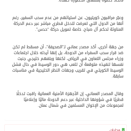
لاتخاذ خطوة بمنتهى الخطورة كهذه.
وعبّر مراقبون كويتيون، عن استيائهم من عدم سحب السفير، رغم
أنها من الدول التي تعرضت لتدخل قطري مباشر عبر دعم الحركة
المناوئة لحكم آل صباح، خاصة تمويل حركة “حدس”.
من جهة أخرى، أكد مصدر عماني لـ”الصحيفة”، أن مسقط لم تكن
ضد قرار سحب السفراء من الدوحة، بل إنها أيدته خلال اجتماعات
وزراء مجلس التعاون في الرياض، لكنها وبتفهم خليجي جنبت
نفسها تنفيذه متوقعة أن تلعب هي دور الوسيط في حال فشل
الوسيط الكويتي في تقريب وجهات النظر الخليجية في مناسبات
سابقة.
وقال المصدر العماني، إن الأجهزة الأمنية العمانية راقبت تدخلًا
قطريًا في شؤونها الداخلية عبر دعم الدوحة ماليًا وإعلاميًا
لمجموعات من الإخوان المسلمين في شمال عمان.
محليات