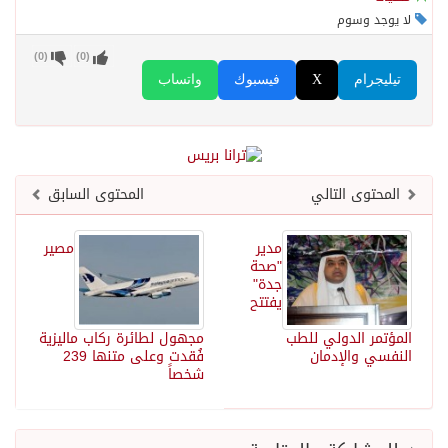
لا يوجد وسوم
)
0
(
)
0
(
تيليجرام
X
فيسبوك
واتساب
المحتوى التالي
المحتوى السابق
مدير
مصير
"صحة
جدة"
يفتتح
المؤتمر الدولي للطب
مجهول لطائرة ركاب ماليزية
النفسي والإدمان
فُقدت وعلى متنها 239
شخصاً