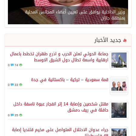
وزير_الداخلية يوافق على تعيين أعضاء المجالس المحلية
بمنطقة جازان
جديد الأخبار
جماعة الحوثي تعلن الحرب و اذرع طهران تخطط باعمال
ارهابية واسعة تطال دول الشرق الاوسط
0
74
قمة سعودية – تركية – باكستانية في جدة
0
33
مقتل شخصين وإصابة 14 إثر انفجار عبوة ناسفة داخل
حافلة في ريف دمشق
0
35
جراء عدوان الاحتلال المتواصل على مخيم قلنديا إصابة
48 فلسطينيًا