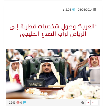
08/03/2014
2:03 م
جراء عدوان الاحتلال المتواصل على مخيم قلنديا إصابة 48 فلسطينيًا
“العرب”: وصول شخصيات قطرية إلى
اكتمال استقبال الدفعة الثانية من ضيوف خادم الحرمين الشريفين للعمرة والزيارة في المدينة المنورة
الرياض لرأب الصدع الخليجي
التحالف: إصابة (11) مدنياً في نجران نتيجة اعتداءات حوثية إرهابية
التحالف يعزي الحكومة اليمنية في استشهاد قوات يمنية جراء هجوم حوثي غادر
مصدر سعودي مسؤول: تنسيق بين الميليشيات الحوثية والعراقية وإيران للإعداد لاعتداءات تستهدف المملكة
حالة الطقس المتوقعة اليوم في المملكة
إجتماع المكتب التعريفي للمتقاعدين بالصوارمة-مركز الحكامية
1243
0
+
=
-