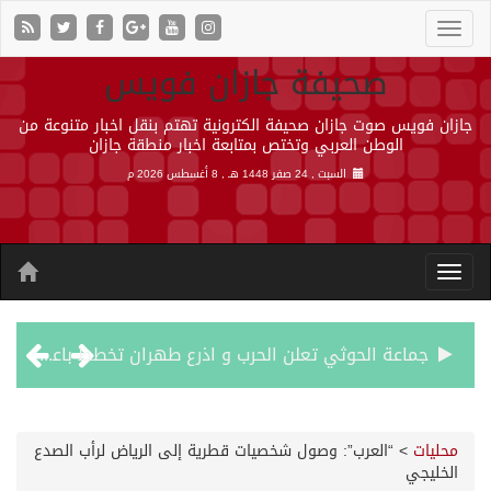
صحيفة جازان فويس
جازان فويس صوت جازان صحيفة الكترونية تهتم بنقل اخبار متنوعة من
الوطن العربي وتختص بمتابعة اخبار منطقة جازان
السبت , 24 صفر 1448 هـ ,
8 أغسطس 2026 م
جماعة الحوثي تعلن الحرب و اذرع طهران تخطط باعمال ارهابية واسعة تطال دول الشرق الاوسط
قمة سعودية – تركية – باكستانية في جدة
محليات
>
“العرب”: وصول شخصيات قطرية إلى الرياض لرأب الصدع
الخليجي
مقتل شخصين وإصابة 14 إثر انفجار عبوة ناسفة داخل حافلة في ريف دمشق