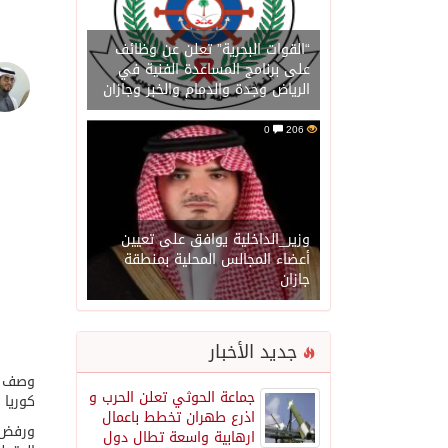
“القوات البحرية” تعلن عن وظائف
على برنامج المساعدة الفنية في
الرياض وجدة والدمام والخبر وجازان
0
206
وزير_الداخلية يوافق على تعيين
أعضاء المجالس المحلية بمنطقة
جازان
جديد الأخبار
وصف ال
جماعة الحوثي تعلن الحرب و
كوريا 
اذرع طهران تخطط باعمال
ورفض غ
ارهابية واسعة تطال دول