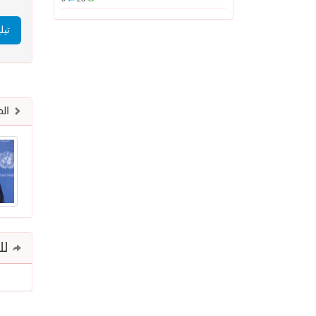
تيل
الم
للم