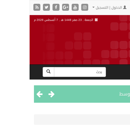
الدخول | التسجيل
الجمعة , 23 صفر 1448 هـ ,
7 أغسطس 2026 م
اوسط