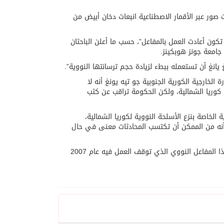
صور عبر الأقمار الاصطناعية انبعاث دخان أبيض من
 الشمالية “ربما تكون أعادت العمل بالمفاعل”، حسب ما أعلن الباحثان
امعة جونز هوبكينز.
 يانغ أن تستعمله ببطء لزيادة حجم ترسانتها النووية”.
 الخارجية الكورية الجنوبية جو تيه يونغ أنه لا
كوريا الشمالية، ولكن الحكومة تراقب عن كثب
لخاصة بنزع الأسلحة النووية لكوريا الشمالية،
 أنه من الممكن أن تكتسب المحادثات معنى في حال
وكانت كوريا الشمالية أعلنت في أبريل/نيسان الماضي عن إعادة العمل قريباً في هذا المفاعل النووي الذي توقف العمل فيه عام 2007