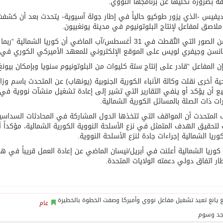
قة بضرورة تخليها عن برنامجها النووي.
يفيس -الذي يزور طوكيو حالياً في إطار جولة آسيوية- يتحدث بعد أن كشفت 
لاصق لمفاعل لإنتاج البلوتونيوم في مدينة يونغبيون.
وبدا من الصور التي التُقطت في 31 أغسطس/آب الماضي أن كوريا
نسن وجيفري لويس على الموقع الإلكتروني للمعهد الأميركي الكوري في ج
إن المفاعل “قادر على إنتاج ستة كليوات من البلوتونيوم سنويا وبإمكان بيونغ
ية أخرى نقلت وكالة الأنباء الكورية الجنوبية (يونهاب) عن المتحدث باسم وزارة
 أن يؤكد أو ينفي التقارير التي تشير إلى إعادة تشغيل منشآت نووية في 
ات ذات الصلة بالمسائل الكورية الشمالية.
المتحدث أن المواقف التي تتخذها الدول المشاركة في المحادثات السداسية ا
تحقيق الهدف المتمثل في نزع الأسلحة النووية الكورية الشمالية، مؤكداً
كوريا الشمالية إجراءات جادة لنزع الأسلحة النووية.
ر اتفاق دولي دعمته الولايات المتحدة.
عام
جد وسوم