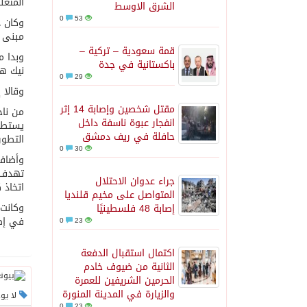
المتعل
الشرق الاوسط
0
53
وكان د
مبنى م
قمة سعودية – تركية –
باكستانية في جدة
نيك ها
0
29
وقالا 
مقتل شخصين وإصابة 14 إثر
من ناح
انفجار عبوة ناسفة داخل
يستطيع
حافلة في ريف دمشق
التطور
0
30
وأضاف 
تهدف ل
جراء عدوان الاحتلال
اتخاذ 
المتواصل على مخيم قلنديا
إصابة 48 فلسطينيًا
في إطا
0
23
اكتمال استقبال الدفعة
الثانية من ضيوف خادم
الحرمين الشريفين للعمرة
والزيارة في المدينة المنورة
لا يو
0
23