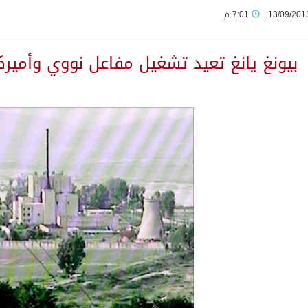
13/09/201
7:01 م
لى مخيم قلنديا إصابة 48 فلسطينيًا
بيونغ يانغ تعيد تشغيل مفاعل نووي وأمير
ثانية من ضيوف خادم الحرمين الشريفين للعمرة والزيارة في المدين
يمنية في استشهاد قوات يمنية جراء هجوم حوثي غادر
 بين الميليشيات الحوثية والعراقية وإيران للإعداد لاعتداءات
يوم في المملكة
لمتقاعدين بالصوارمة-مركز الحكامية