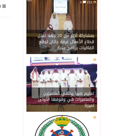
0
233
3
07/08/2026
جراء عدوان الاحتلال المتواصل ع
07/08/2026
اكتمال استقبال الدفعة ال
بمشاركة أكثر من 20 جهة تمثل
قطاع الأعمال غرفة جازان توقع
اتفاقيات برنامج عناية
07/08/2026
التحالف: إصابة (11) مدنياً في نجران نتيجة اعتداءات حوثية إرهابية
0
215
07/08/2026
التحالف يعزي الحكومة ال
07/08/2026
مصدر سعودي مسؤول: تنسيق
تعليم صبيا يحتفي المتميزين
والمتميزات في وقوفها الأولى
تميزنا
07/08/2026
حالة الطقس المتوقعة ال
0
207
07/08/2026
إجتماع المكتب التعريفي ل