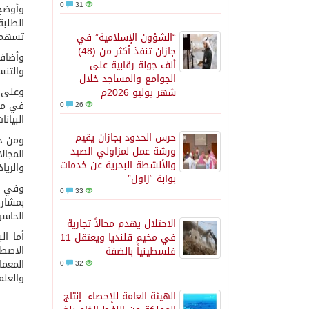
0
31
وأوضح 
الطلبة
تسهم ف
“الشؤون الإسلامية” في
جازان تنفذ أكثر من (48)
وأضاف 
ألف جولة رقابية على
والتنس
الجوامع والمساجد خلال
وعلى ص
شهر يوليو 2026م
في مجا
0
26
البيان
حرس الحدود بجازان يقيم
ومن جه
ورشة عمل لمزاولي الصيد
المجال
والأنشطة البحرية عن خدمات
والرياض
بوابة “زاول”
وفي إط
0
33
بمشارك
الحاسو
الاحتلال يهدم محالاً تجارية
أما ال
في مخيم قلنديا ويعتقل 11
الاصطن
فلسطينياً بالضفة
المعما
0
32
والعلم
الهيئة العامة للإحصاء: إنتاج