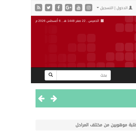
الدخول | التسجيل
الخميس , 22 صفر 1448 هـ ,
6 أغسطس 2026 م
”