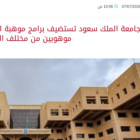
07/07/202
10:06 ص
م قلنديا ويعتقل 11 فلسطينياً بالضفة
من النفط الخام بلغ 3.46 مليارات برميل عام 2025
موهوبين من مختلف ال
بولا يتسارع في الكونغو ويتجاوز قدرات الاستجابة
مب يرد على تقارير نفاد الصواريخ الدقيقة بعد حرب إيران والبنتاغون
تعرض نظم وتقنيات الري الزراعية
لاثة مواطنين لتبرعهم بأجزاء من أعضائهم
ان