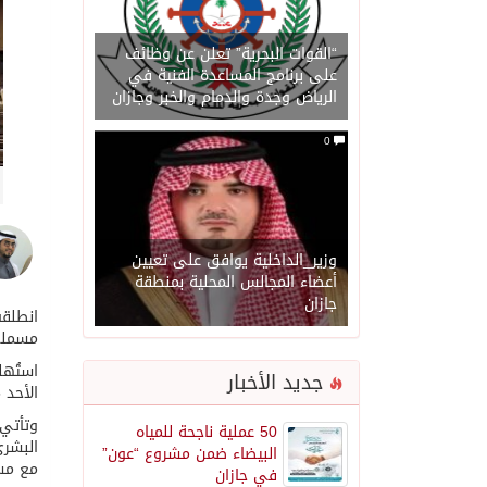
“القوات البحرية” تعلن عن وظائف
على برنامج المساعدة الفنية في
الرياض وجدة والدمام والخبر وجازان
0
وزير_الداخلية يوافق على تعيين
أعضاء المجالس المحلية بمنطقة
جازان
مسملي،
جديد الأخبار
الأحد 5 يوليو 2026م، بمشاركة نخبة من الطلبة الموهوبين والموهوبات من مختلف المراحل الدراسية.
وتأتي 
50 عملية ناجحة للمياه
البشري
البيضاء ضمن مشروع “عون”
مع مسته
في جازان