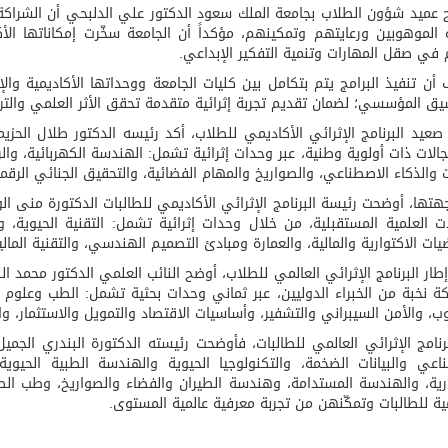
عميد شؤون الطلاب بجامعة الملك سعود الدكتور علي الدلبحي أن الشراكة 
 الموهوبين ورعايتهم وتمكينهم، مؤكداً أن الجامعة سخّرت إمكاناتها الأكا
ي صقل المهارات وتنمية التفكير الإبداعي.
أن تنفيذ البرامج يتم بتكامل بين كليات الجامعة ووحداتها الأكاديمية وال
يق المؤسسي؛ لضمان تقديم تجربة إثرائية متقدمة تحقق الأثر العلمي والتر
عيد البرنامج الإثرائي الأكاديمي للطلاب، أكد رئيسه الدكتور طلال الحزيمي
لات ذات أولوية وطنية، عبر وحدات إثرائية تشمل: الهندسة الكهربائية، و
ات والذكاء الاصطناعي، والصواريخ والمهام الفضائية، والتحقيق الجنائي الرقم
تها، أوضحت رئيسة البرنامج الإثرائي الأكاديمي للطالبات الدكتورة منى ال
ات العلمية المستقبلية، من خلال وحدات إثرائية تشمل: التقنية الحيوية، و
يات الاكتوارية والمالية، والعمارة ومبادئ التصميم الهندسي، والتقنية المالية (inTech
ار البرنامج الإثرائي العالمي للطلاب، أوضح النائب العلمي الدكتور محمد ال
ة نخبة من الخبراء الدوليين، عبر ثماني وحدات بحثية تشمل: الطب وعلوم ا
ب، والأمن السيبراني والتشفير، وأساسيات الاقتصاد والتمويل والاستثمار، و
برنامج الإثرائي العالمي للطالبات، فأوضحت رئيسته الدكتورة البندري الج
اعي والبيانات الضخمة، والتكنولوجيا الحيوية والهندسة الطبية الحيو
رية، والهندسة المستدامة، وهندسة الطيران والفضاء والصواريخ، وطب الطو
ية للطالبات وتمكّنهن من تجربة معرفية عالمية المستوى.