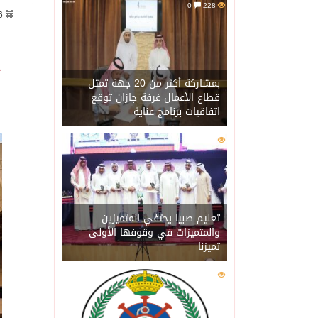
0
228
6
06/08/2026
الاحتلال يهدم محالاً تجارية في مخي
06/08/2026
الهيئة العامة للإحصاء: إنتاج المملكة 
بمشاركة أكثر من 20 جهة تمثل
قطاع الأعمال غرفة جازان توقع
اتفاقيات برنامج عناية
06/08/2026
«الصحة العالمية» تحذر: إي
0
202
06/08/2026
«لدينا كميات هائلة».. ترا
06/08/2026
مركز “استدامة” بجازان يس
تعليم صبيا يحتفي المتميزين
والمتميزات في وقوفها الأولى
تميزنا
06/08/2026
أمير منطقة جازان يكرّم ث
0
201
06/08/2026
القبض على مواطن لنقله (11) مخالفًا لنظام أمن الحدود بمنطقة جاز