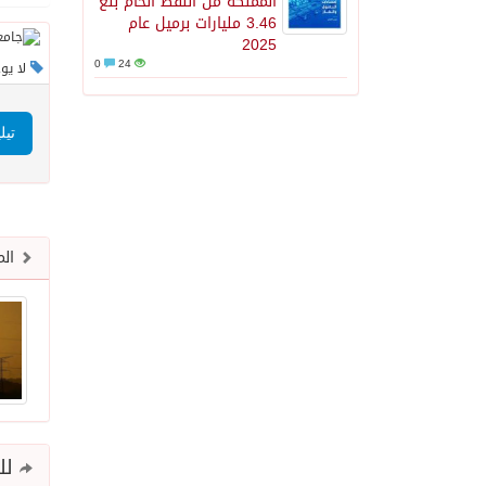
المملكة من النفط الخام بلغ
3.46 مليارات برميل عام
2025
0
24
لا يو
تيل
الم
للم