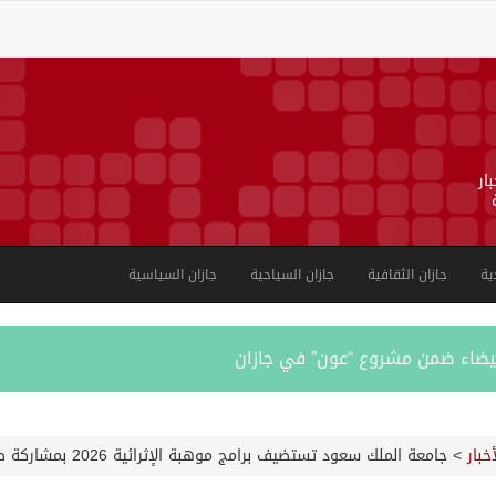
ار
ية
جازان الثقافية
جازان السياحية
جازان السياسية
بية على الجوامع والمساجد خلال شهر يوليو 2026م
أخبار
>
جامعة الملك سعود تستضيف برامج موهبة الإثرائية 2026 بمشاركة طلبة موهوبين من مختلف المراحل
ورشة عمل لمزاولي الصيد والأنشطة البحرية عن خدمات بوابة “زاول