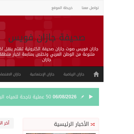
تواصل معنا
خريطة الموقع
صحيفة جازان فويس
جازان فويس صوت جازان صحيفة الكترونية تهتم بنقل اخب
متنوعة من الوطن العربي وتختص بمتابعة اخبار منطقة
جازان
جازان الرياضية
جازان الإجتماعية
جازان الاقتصاد
06/08/2026
50 عملية ناجحة للمياه البيضاء ضمن مشروع “عون” في جازان
06/08/2026
“الشؤون الإسلامية” في جازان تنفذ أكثر من (48) ألف جولة رقا
الأخبار الرئيسية
آخر ال
06/08/2026
حرس الحدود بجازان يقيم 