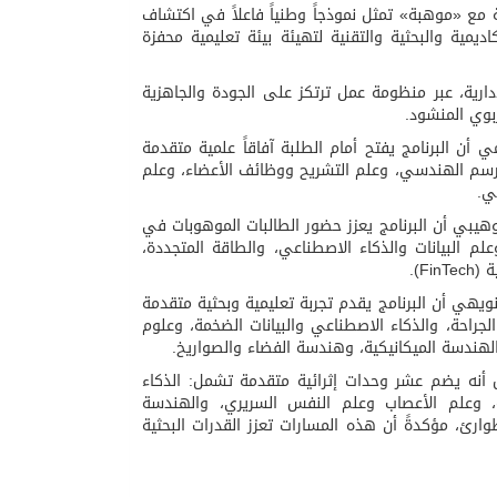
مع «موهبة» تمثل نموذجاً وطنياً فاعلاً في اكتشاف
ديمية والبحثية والتقنية لتهيئة بيئة تعليمية محفزة
إدارية، عبر منظومة عمل ترتكز على الجودة والجاهزية
بوي المنشود.
 أن البرنامج يفتح أمام الطلبة آفاقاً علمية متقدمة
الرسم الهندسي، وعلم التشريح ووظائف الأعضاء، وعلم
ي.
وهيبي أن البرنامج يعزز حضور الطالبات الموهوبات في
علم البيانات والذكاء الاصطناعي، والطاقة المتجددة،
F).
نويهي أن البرنامج يقدم تجربة تعليمية وبحثية متقدمة
لجراحة، والذكاء الاصطناعي والبيانات الضخمة، وعلوم
الهندسة الميكانيكية، وهندسة الفضاء والصواريخ.
ميل أنه يضم عشر وحدات إثرائية متقدمة تشمل: الذكاء
ية، وعلم الأعصاب وعلم النفس السريري، والهندسة
ارئ، مؤكدةً أن هذه المسارات تعزز القدرات البحثية